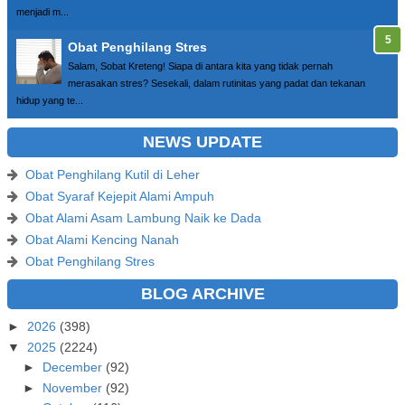
menjadi m...
Obat Penghilang Stres
Salam, Sobat Kreteng! Siapa di antara kita yang tidak pernah
merasakan stres? Sesekali, dalam rutinitas yang padat dan tekanan
hidup yang te...
NEWS UPDATE
Obat Penghilang Kutil di Leher
Obat Syaraf Kejepit Alami Ampuh
Obat Alami Asam Lambung Naik ke Dada
Obat Alami Kencing Nanah
Obat Penghilang Stres
BLOG ARCHIVE
►
2026
(398)
▼
2025
(2224)
►
December
(92)
►
November
(92)