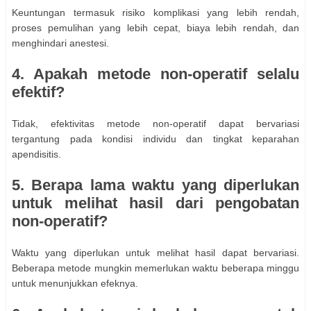
Keuntungan termasuk risiko komplikasi yang lebih rendah,
proses pemulihan yang lebih cepat, biaya lebih rendah, dan
menghindari anestesi.
4. Apakah metode non-operatif selalu
efektif?
Tidak, efektivitas metode non-operatif dapat bervariasi
tergantung pada kondisi individu dan tingkat keparahan
apendisitis.
5. Berapa lama waktu yang diperlukan
untuk melihat hasil dari pengobatan
non-operatif?
Waktu yang diperlukan untuk melihat hasil dapat bervariasi.
Beberapa metode mungkin memerlukan waktu beberapa minggu
untuk menunjukkan efeknya.