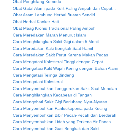
Obat Penghilang Komedo
Obat Gatal Alami pada Kulit Paling Ampuh dan Cepat...
Obat Asam Lambung Herbal Buatan Sendiri
Obat Herbal Kanker Hati
Obat Maag Kronis Tradisional Paling Ampuh
Cara Meredakan Marah Menurut Islam
Cara Menghilangkan Sakit Gigi dalam 5 Menit
Cara Meredakan Kaki Bengkak Saat Hamil
Cara Meredakan Sakit Perut Karena Makan Pedas
Cara Mengatasi Kolesterol Tinggi dengan Cepat
Cara Mengatasi Kulit Wajah Kering dengan Bahan Alami
Cara Mengatasi Telinga Bindeng
Cara Mengatasi Kolesterol
Cara Menyembuhkan Tenggorokan Sakit Saat Menelan
Cara Menghilangkan Kecabean di Tangan
Cara Mengobati Sakit Gigi Berlubang Nyut-Nyutan
Cara Menyembuhkan Panleukopenia pada Kucing
Cara Menyembuhkan Bibir Pecah-Pecah dan Berdarah
Cara Menyembuhkan Lidah yang Terkena Air Panas
Cara Menyembuhkan Gusi Bengkak dan Sakit