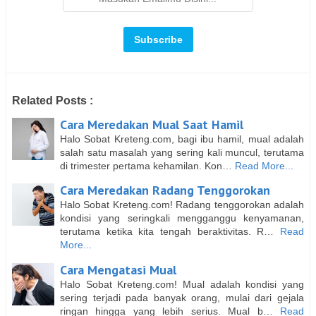
Related Posts :
Cara Meredakan Mual Saat Hamil
Halo Sobat Kreteng.com, bagi ibu hamil, mual adalah
salah satu masalah yang sering kali muncul, terutama
di trimester pertama kehamilan. Kon…
Read More...
Cara Meredakan Radang Tenggorokan
Halo Sobat Kreteng.com! Radang tenggorokan adalah
kondisi yang seringkali mengganggu kenyamanan,
terutama ketika kita tengah beraktivitas. R…
Read
More...
Cara Mengatasi Mual
Halo Sobat Kreteng.com! Mual adalah kondisi yang
sering terjadi pada banyak orang, mulai dari gejala
ringan hingga yang lebih serius. Mual b…
Read