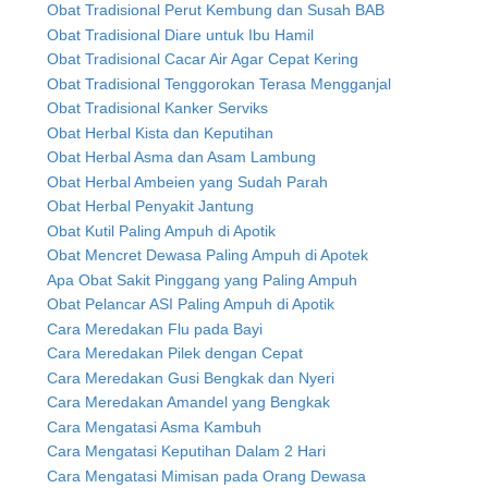
Obat Tradisional Perut Kembung dan Susah BAB
Obat Tradisional Diare untuk Ibu Hamil
Obat Tradisional Cacar Air Agar Cepat Kering
Obat Tradisional Tenggorokan Terasa Mengganjal
Obat Tradisional Kanker Serviks
Obat Herbal Kista dan Keputihan
Obat Herbal Asma dan Asam Lambung
Obat Herbal Ambeien yang Sudah Parah
Obat Herbal Penyakit Jantung
Obat Kutil Paling Ampuh di Apotik
Obat Mencret Dewasa Paling Ampuh di Apotek
Apa Obat Sakit Pinggang yang Paling Ampuh
Obat Pelancar ASI Paling Ampuh di Apotik
Cara Meredakan Flu pada Bayi
Cara Meredakan Pilek dengan Cepat
Cara Meredakan Gusi Bengkak dan Nyeri
Cara Meredakan Amandel yang Bengkak
Cara Mengatasi Asma Kambuh
Cara Mengatasi Keputihan Dalam 2 Hari
Cara Mengatasi Mimisan pada Orang Dewasa