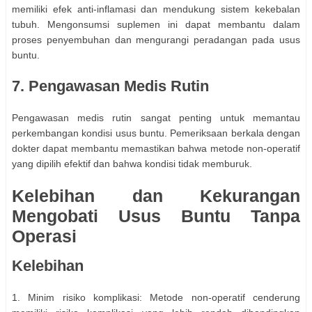
memiliki efek anti-inflamasi dan mendukung sistem kekebalan
tubuh. Mengonsumsi suplemen ini dapat membantu dalam
proses penyembuhan dan mengurangi peradangan pada usus
buntu.
7. Pengawasan Medis Rutin
Pengawasan medis rutin sangat penting untuk memantau
perkembangan kondisi usus buntu. Pemeriksaan berkala dengan
dokter dapat membantu memastikan bahwa metode non-operatif
yang dipilih efektif dan bahwa kondisi tidak memburuk.
Kelebihan dan Kekurangan
Mengobati Usus Buntu Tanpa
Operasi
Kelebihan
1. Minim risiko komplikasi: Metode non-operatif cenderung