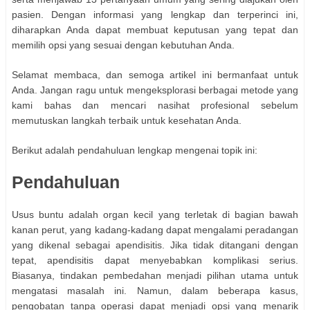
pasien. Dengan informasi yang lengkap dan terperinci ini,
diharapkan Anda dapat membuat keputusan yang tepat dan
memilih opsi yang sesuai dengan kebutuhan Anda.
Selamat membaca, dan semoga artikel ini bermanfaat untuk
Anda. Jangan ragu untuk mengeksplorasi berbagai metode yang
kami bahas dan mencari nasihat profesional sebelum
memutuskan langkah terbaik untuk kesehatan Anda.
Berikut adalah pendahuluan lengkap mengenai topik ini:
Pendahuluan
Usus buntu adalah organ kecil yang terletak di bagian bawah
kanan perut, yang kadang-kadang dapat mengalami peradangan
yang dikenal sebagai apendisitis. Jika tidak ditangani dengan
tepat, apendisitis dapat menyebabkan komplikasi serius.
Biasanya, tindakan pembedahan menjadi pilihan utama untuk
mengatasi masalah ini. Namun, dalam beberapa kasus,
pengobatan tanpa operasi dapat menjadi opsi yang menarik