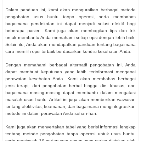
Dalam panduan ini, kami akan menguraikan berbagai metode
pengobatan usus buntu tanpa operasi, serta membahas
bagaimana pendekatan ini dapat menjadi solusi efektif bagi
beberapa pasien. Kami juga akan membagikan tips dan trik
untuk membantu Anda memahami setiap opsi dengan lebih baik.
Selain itu, Anda akan mendapatkan panduan tentang bagaimana
cara memilih opsi terbaik berdasarkan kondisi kesehatan Anda.
Dengan memahami berbagai alternatif pengobatan ini, Anda
dapat membuat keputusan yang lebih terinformasi mengenai
perawatan kesehatan Anda. Kami akan membahas berbagai
jenis terapi, dari pengobatan herbal hingga diet khusus, dan
bagaimana masing-masing dapat membantu dalam mengatasi
masalah usus buntu. Artikel ini juga akan memberikan wawasan
tentang efektivitas, keamanan, dan bagaimana mengintegrasikan
metode ini dalam perawatan Anda sehari-hari.
Kami juga akan menyertakan tabel yang berisi informasi lengkap
tentang metode pengobatan tanpa operasi untuk usus buntu,
serta menjawab 13 pertanyaan umum yang sering diajukan oleh