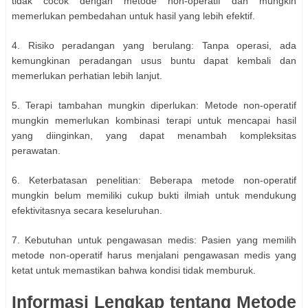
tidak cocok dengan metode non-operatif dan mungkin
memerlukan pembedahan untuk hasil yang lebih efektif.
4. Risiko peradangan yang berulang: Tanpa operasi, ada
kemungkinan peradangan usus buntu dapat kembali dan
memerlukan perhatian lebih lanjut.
5. Terapi tambahan mungkin diperlukan: Metode non-operatif
mungkin memerlukan kombinasi terapi untuk mencapai hasil
yang diinginkan, yang dapat menambah kompleksitas
perawatan.
6. Keterbatasan penelitian: Beberapa metode non-operatif
mungkin belum memiliki cukup bukti ilmiah untuk mendukung
efektivitasnya secara keseluruhan.
7. Kebutuhan untuk pengawasan medis: Pasien yang memilih
metode non-operatif harus menjalani pengawasan medis yang
ketat untuk memastikan bahwa kondisi tidak memburuk.
Informasi Lengkap tentang Metode