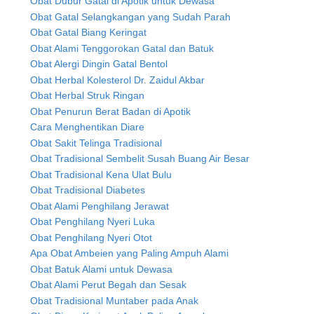
Obat Dubur Gatal di Apotik untuk Dewasa
Obat Gatal Selangkangan yang Sudah Parah
Obat Gatal Biang Keringat
Obat Alami Tenggorokan Gatal dan Batuk
Obat Alergi Dingin Gatal Bentol
Obat Herbal Kolesterol Dr. Zaidul Akbar
Obat Herbal Struk Ringan
Obat Penurun Berat Badan di Apotik
Cara Menghentikan Diare
Obat Sakit Telinga Tradisional
Obat Tradisional Sembelit Susah Buang Air Besar
Obat Tradisional Kena Ulat Bulu
Obat Tradisional Diabetes
Obat Alami Penghilang Jerawat
Obat Penghilang Nyeri Luka
Obat Penghilang Nyeri Otot
Apa Obat Ambeien yang Paling Ampuh Alami
Obat Batuk Alami untuk Dewasa
Obat Alami Perut Begah dan Sesak
Obat Tradisional Muntaber pada Anak