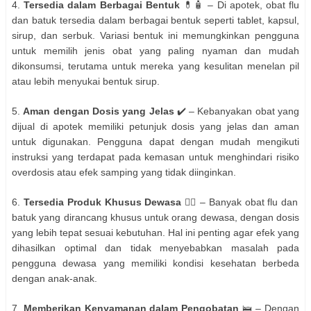
4.
Tersedia dalam Berbagai Bentuk
💊🧴 – Di apotek, obat flu
dan batuk tersedia dalam berbagai bentuk seperti tablet, kapsul,
sirup, dan serbuk. Variasi bentuk ini memungkinkan pengguna
untuk memilih jenis obat yang paling nyaman dan mudah
dikonsumsi, terutama untuk mereka yang kesulitan menelan pil
atau lebih menyukai bentuk sirup.
5.
Aman dengan Dosis yang Jelas
✔️ – Kebanyakan obat yang
dijual di apotek memiliki petunjuk dosis yang jelas dan aman
untuk digunakan. Pengguna dapat dengan mudah mengikuti
instruksi yang terdapat pada kemasan untuk menghindari risiko
overdosis atau efek samping yang tidak diinginkan.
6.
Tersedia Produk Khusus Dewasa
👨‍⚕️ – Banyak obat flu dan
batuk yang dirancang khusus untuk orang dewasa, dengan dosis
yang lebih tepat sesuai kebutuhan. Hal ini penting agar efek yang
dihasilkan optimal dan tidak menyebabkan masalah pada
pengguna dewasa yang memiliki kondisi kesehatan berbeda
dengan anak-anak.
7.
Memberikan Kenyamanan dalam Pengobatan
🛌 – Dengan