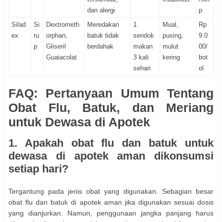
dan alergi
p
Silad
Si
Dextrometh
Meredakan
1
Mual,
Rp
ex
ru
orphan,
batuk tidak
sendok
pusing,
9.0
p
Gliseril
berdahak
makan
mulut
00/
Guaiacolat
3 kali
kering
bot
sehari
ol
FAQ: Pertanyaan Umum Tentang
Obat Flu, Batuk, dan Meriang
untuk Dewasa di Apotek
1. Apakah obat flu dan batuk untuk
dewasa di apotek aman dikonsumsi
setiap hari?
Tergantung pada jenis obat yang digunakan. Sebagian besar
obat flu dan batuk di apotek aman jika digunakan sesuai dosis
yang dianjurkan. Namun, penggunaan jangka panjang harus