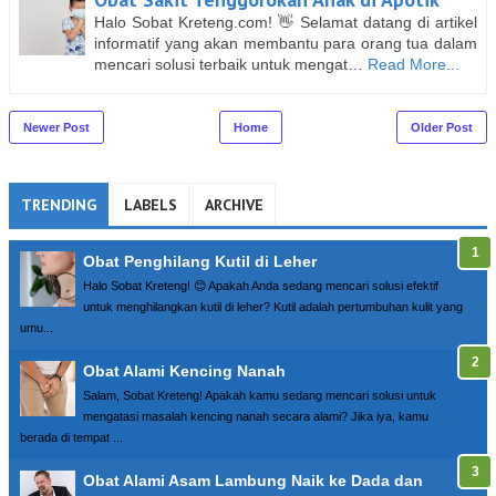
Halo Sobat Kreteng.com! 👋 Selamat datang di artikel
informatif yang akan membantu para orang tua dalam
mencari solusi terbaik untuk mengat…
Read More...
Newer Post
Home
Older Post
TRENDING
LABELS
ARCHIVE
Obat Penghilang Kutil di Leher
Halo Sobat Kreteng! 😊 Apakah Anda sedang mencari solusi efektif
untuk menghilangkan kutil di leher? Kutil adalah pertumbuhan kulit yang
umu...
Obat Alami Kencing Nanah
Salam, Sobat Kreteng! Apakah kamu sedang mencari solusi untuk
mengatasi masalah kencing nanah secara alami? Jika iya, kamu
berada di tempat ...
Obat Alami Asam Lambung Naik ke Dada dan