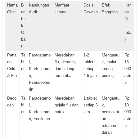
Nama
B
Kandungan
Manfaat
Dosis
Efek
Har
Obat
en
Aktif
Utama
Dewasa
Samping
ga
tu
(Rat
k
a-
O
rata
ba
)
t
Pana
Ta
Paracetamo
Meredakan
1-2
Mengantu
Rp
dol
bl
l,
flu, demam,
tablet
k, mulut
15.
Cold
et
Klorfenirami
dan hidung
setiap
kering,
000
& Flu
n,
tersumbat
4-6 jam
pusing
/stri
Pseudoefed
p
rin
Decol
Ta
Paracetamo
Meredakan
1 tablet
Mengantu
Rp
gen
bl
l,
gejala flu dan
setiap 6
k,
10.
et
Klorfenirami
batuk
jam
peningkat
000
n, Fenilefrin
an
/stri
tekanan
p
darah