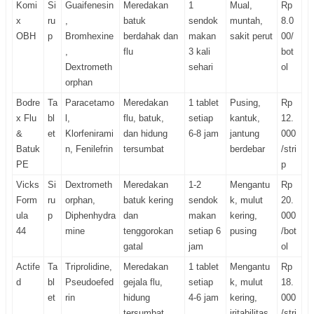
Komi
Si
Guaifenesin
Meredakan
1
Mual,
Rp
x
ru
,
batuk
sendok
muntah,
8.0
OBH
p
Bromhexine
berdahak dan
makan
sakit perut
00/
,
flu
3 kali
bot
Dextrometh
sehari
ol
orphan
Bodre
Ta
Paracetamo
Meredakan
1 tablet
Pusing,
Rp
x Flu
bl
l,
flu, batuk,
setiap
kantuk,
12.
&
et
Klorfenirami
dan hidung
6-8 jam
jantung
000
Batuk
n, Fenilefrin
tersumbat
berdebar
/stri
PE
p
Vicks
Si
Dextrometh
Meredakan
1-2
Mengantu
Rp
Form
ru
orphan,
batuk kering
sendok
k, mulut
20.
ula
p
Diphenhydra
dan
makan
kering,
000
44
mine
tenggorokan
setiap 6
pusing
/bot
gatal
jam
ol
Actife
Ta
Triprolidine,
Meredakan
1 tablet
Mengantu
Rp
d
bl
Pseudoefed
gejala flu,
setiap
k, mulut
18.
et
rin
hidung
4-6 jam
kering,
000
tersumbat,
iritabilitas
/stri