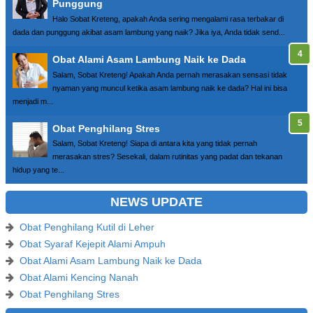
Punggung
Halo Sobat Kreteng, apakah Anda sering mengalami rasa terbakar di
dada dan punggung akibat asam lambung yang naik? Jika iya, Anda tidak send...
Obat Alami Asam Lambung Naik ke Dada
Salam, Sobat Kreteng! Apakah Anda pernah merasakan sensasi tidak
nyaman yang muncul ketika asam lambung naik ke dada? Hal ini bisa
menjadi m...
Obat Penghilang Stres
Salam, Sobat Kreteng! Siapa di antara kita yang tidak pernah
merasakan stres? Sesekali, dalam rutinitas yang padat dan tekanan
hidup yang te...
NEWS UPDATE
Obat Penghilang Kutil di Leher
Obat Syaraf Kejepit Alami Ampuh
Obat Alami Asam Lambung Naik ke Dada
Obat Alami Kencing Nanah
Obat Penghilang Stres