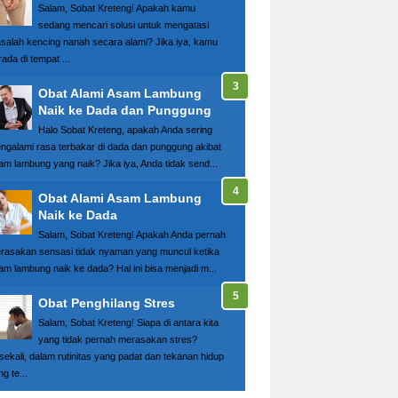
Salam, Sobat Kreteng! Apakah kamu
sedang mencari solusi untuk mengatasi
salah kencing nanah secara alami? Jika iya, kamu
ada di tempat ...
Obat Alami Asam Lambung
Naik ke Dada dan Punggung
Halo Sobat Kreteng, apakah Anda sering
ngalami rasa terbakar di dada dan punggung akibat
am lambung yang naik? Jika iya, Anda tidak send...
Obat Alami Asam Lambung
Naik ke Dada
Salam, Sobat Kreteng! Apakah Anda pernah
rasakan sensasi tidak nyaman yang muncul ketika
am lambung naik ke dada? Hal ini bisa menjadi m...
Obat Penghilang Stres
Salam, Sobat Kreteng! Siapa di antara kita
yang tidak pernah merasakan stres?
sekali, dalam rutinitas yang padat dan tekanan hidup
g te...