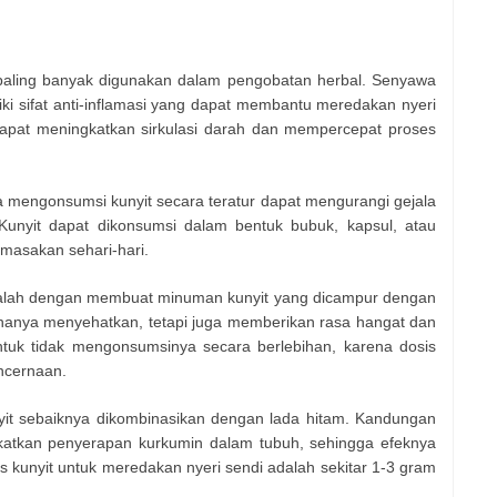
paling banyak digunakan dalam pengobatan herbal. Senyawa
liki sifat anti-inflamasi yang dapat membantu meredakan nyeri
i dapat meningkatkan sirkulasi darah dan mempercepat proses
 mengonsumsi kunyit secara teratur dapat mengurangi gejala
s. Kunyit dapat dikonsumsi dalam bentuk bubuk, kapsul, atau
masakan sehari-hari.
dalah dengan membuat minuman kunyit yang dicampur dengan
k hanya menyehatkan, tetapi juga memberikan rasa hangat dan
tuk tidak mengonsumsinya secara berlebihan, karena dosis
ncernaan.
it sebaiknya dikombinasikan dengan lada hitam. Kandungan
katkan penyerapan kurkumin dalam tubuh, sehingga efeknya
s kunyit untuk meredakan nyeri sendi adalah sekitar 1-3 gram