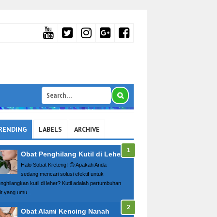
RENDING
LABELS
ARCHIVE
Obat Penghilang Kutil di Leher
Halo Sobat Kreteng! 😊 Apakah Anda
sedang mencari solusi efektif untuk
nghilangkan kutil di leher? Kutil adalah pertumbuhan
it yang umu...
Obat Alami Kencing Nanah