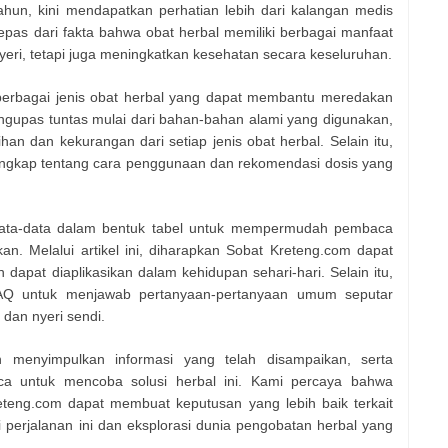
ahun, kini mendapatkan perhatian lebih dari kalangan medis
epas dari fakta bahwa obat herbal memiliki berbagai manfaat
eri, tetapi juga meningkatkan kesehatan secara keseluruhan.
 berbagai jenis obat herbal yang dapat membantu meredakan
engupas tuntas mulai dari bahan-bahan alami yang digunakan,
ihan dan kekurangan dari setiap jenis obat herbal. Selain itu,
engkap tentang cara penggunaan dan rekomendasi dosis yang
 data-data dalam bentuk tabel untuk mempermudah pembaca
n. Melalui artikel ini, diharapkan Sobat Kreteng.com dapat
apat diaplikasikan dalam kehidupan sehari-hari. Selain itu,
AQ untuk menjawab pertanyaan-pertanyaan umum seputar
 dan nyeri sendi.
n menyimpulkan informasi yang telah disampaikan, serta
 untuk mencoba solusi herbal ini. Kami percaya bahwa
eteng.com dapat membuat keputusan yang lebih baik terkait
 perjalanan ini dan eksplorasi dunia pengobatan herbal yang