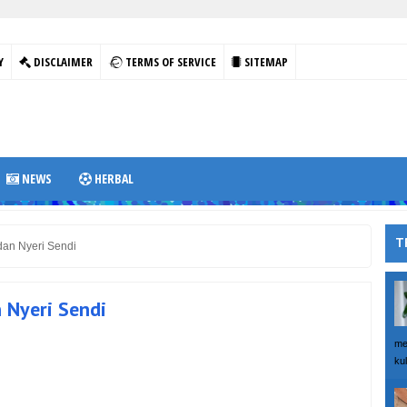
Y
DISCLAIMER
TERMS OF SERVICE
SITEMAP
NEWS
HERBAL
T
dan Nyeri Sendi
 Nyeri Sendi
me
kul