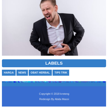
LABELS
HARGA
NEWS
OBAT HERBAL
TIPS TRIK
Copyright © 2018
kreteng
Redesign By
Abida Massi