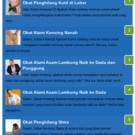
Obat Penghilang Kutil di Leher
Halo Sobat Kreteng! 😊 Apakah Anda sedang mencari solusi efektif
untuk menghilangkan kutil di leher? Kutil adalah pertumbuhan kulit yang
umu...
Obat Alami Kencing Nanah
Salam, Sobat Kreteng! Apakah kamu sedang mencari solusi untuk
mengatasi masalah kencing nanah secara alami? Jika iya, kamu
berada di tempat ...
Obat Alami Asam Lambung Naik ke Dada dan
Punggung
Halo Sobat Kreteng, apakah Anda sering mengalami rasa terbakar di
dada dan punggung akibat asam lambung yang naik? Jika iya, Anda tidak send...
Obat Alami Asam Lambung Naik ke Dada
Salam, Sobat Kreteng! Apakah Anda pernah merasakan sensasi tidak
nyaman yang muncul ketika asam lambung naik ke dada? Hal ini bisa
menjadi m...
Obat Penghilang Stres
Salam, Sobat Kreteng! Siapa di antara kita yang tidak pernah
merasakan stres? Sesekali, dalam rutinitas yang padat dan tekanan