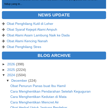
hidup yang te...
NEWS UPDATE
Obat Penghilang Kutil di Leher
Obat Syaraf Kejepit Alami Ampuh
Obat Alami Asam Lambung Naik ke Dada
Obat Alami Kencing Nanah
Obat Penghilang Stres
BLOG ARCHIVE
►
2026
(398)
►
2025
(2224)
▼
2024
(1504)
▼
December
(224)
Obat Penurun Panas buat Ibu Hamil
Cara Menghentikan Pendarahan Setelah Keguguran
Cara Menghentikan Kedutan di Mata
Cara Menghentikan Mencret Air
Obat Herbal Untuk Jantung Berdebar