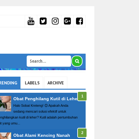
RENDING
LABELS
ARCHIVE
Obat Penghilang Kutil di Leher
Halo Sobat Kreteng! 😊 Apakah Anda
sedang mencari solusi efektif untuk
nghilangkan kutil di leher? Kutil adalah pertumbuhan
it yang umu...
Obat Alami Kencing Nanah