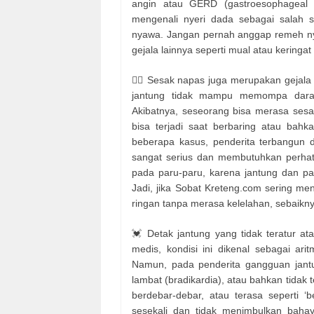
angin atau GERD (gastroesophageal r
mengenali nyeri dada sebagai salah 
nyawa. Jangan pernah anggap remeh nyer
gejala lainnya seperti mual atau keringat 
😮‍💨 Sesak napas juga merupakan gejal
jantung tidak mampu memompa darah
Akibatnya, seseorang bisa merasa sesak
bisa terjadi saat berbaring atau bahk
beberapa kasus, penderita terbangun 
sangat serius dan membutuhkan perhati
pada paru-paru, karena jantung dan pa
Jadi, jika Sobat Kreteng.com sering m
ringan tanpa merasa kelelahan, sebaikny
💓 Detak jantung yang tidak teratur at
medis, kondisi ini dikenal sebagai ari
Namun, pada penderita gangguan jantung
lambat (bradikardia), atau bahkan tidak t
berdebar-debar, atau terasa seperti ‘b
sesekali dan tidak menimbulkan bahaya