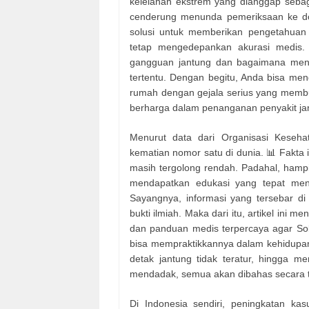
kelelahan ekstrem yang dianggap sebaga
cenderung menunda pemeriksaan ke dokt
solusi untuk memberikan pengetahua
tetap mengedepankan akurasi medis. 
gangguan jantung dan bagaimana menge
tertentu. Dengan begitu, Anda bisa meng
rumah dengan gejala serius yang membut
berharga dalam penanganan penyakit ja
Menurut data dari Organisasi Keseh
kematian nomor satu di dunia. 📊 Fakta
masih tergolong rendah. Padahal, hampi
mendapatkan edukasi yang tepat meng
Sayangnya, informasi yang tersebar di
bukti ilmiah. Maka dari itu, artikel ini m
dan panduan medis terpercaya agar Sob
bisa mempraktikkannya dalam kehidupan s
detak jantung tidak teratur, hingga m
mendadak, semua akan dibahas secara tunt
Di Indonesia sendiri, peningkatan ka