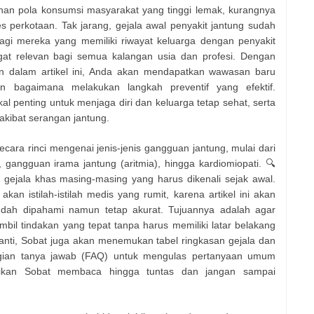
bahan pola konsumsi masyarakat yang tinggi lemak, kurangnya
stres perkotaan. Tak jarang, gejala awal penyakit jantung sudah
bagi mereka yang memiliki riwayat keluarga dengan penyakit
angat relevan bagi semua kalangan usia dan profesi. Dengan
dalam artikel ini, Anda akan mendapatkan wawasan baru
n bagaimana melakukan langkah preventif yang efektif.
al penting untuk menjaga diri dan keluarga tetap sehat, serta
akibat serangan jantung.
cara rinci mengenai jenis-jenis gangguan jantung, mulai dari
, gangguan irama jantung (aritmia), hingga kardiomiopati. 🔍
i gejala khas masing-masing yang harus dikenali sejak awal.
kan istilah-istilah medis yang rumit, karena artikel ini akan
ah dipahami namun tetap akurat. Tujuannya adalah agar
l tindakan yang tepat tanpa harus memiliki latar belakang
 nanti, Sobat juga akan menemukan tabel ringkasan gejala dan
bagian tanya jawab (FAQ) untuk mengulas pertanyaan umum
stikan Sobat membaca hingga tuntas dan jangan sampai