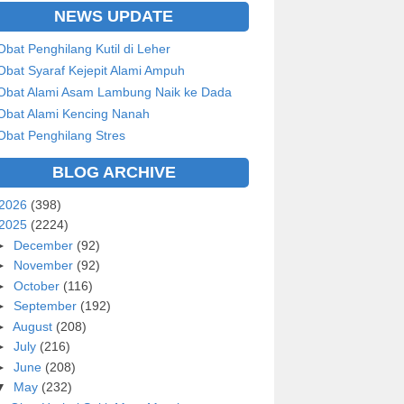
NEWS UPDATE
Obat Penghilang Kutil di Leher
Obat Syaraf Kejepit Alami Ampuh
Obat Alami Asam Lambung Naik ke Dada
Obat Alami Kencing Nanah
Obat Penghilang Stres
BLOG ARCHIVE
2026
(398)
2025
(2224)
►
December
(92)
►
November
(92)
►
October
(116)
►
September
(192)
►
August
(208)
►
July
(216)
►
June
(208)
▼
May
(232)