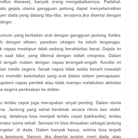
eflux disease), banyak orang mengabaikannya. Padahal,
satu gejala utama gangguan jantung dapat menyelamatkan
i dada yang datang tiba-tiba, terutama jika disertai dengan
dingin.
a umum yang berkaitan erat dengan gangguan jantung. Ketika
 dengan efisien, pasokan oksigen ke tubuh terganggu.
 napas meskipun tidak sedang beraktivitas berat. Gejala ini
an saat tidur, yang dikenal dengan istilah ortopnea. Dalam
di tengah malam dengan napas terengah-engah. Kondisi ini
an medis segera. Sesak napas tidak selalu berarti masalah
ru memiliki keterkaitan yang erat dalam sistem pernapasan.
engalami napas pendek atau tidak mampu melakukan aktivitas
a segera periksakan ke dokter.
au terlalu cepat juga merupakan sinyal penting. Dalam dunia
tmia. Jantung yang sehat berdetak secara ritmis dan stabil.
, detaknya bisa menjadi terlalu cepat (takikardia), terlalu
eratur sama sekali. Sensasi ini bisa dirasakan sebagai jantung
ergetar’ di dada. Dalam banyak kasus, aritmia bisa terjadi
 langsung. Namun, jika disertai pusing, nyeri dada, atau