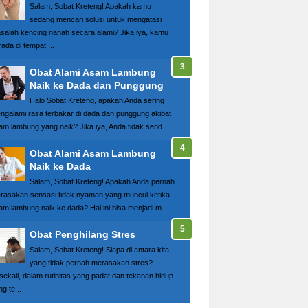
Salam, Sobat Kreteng! Apakah kamu
sedang mencari solusi untuk mengatasi
salah kencing nanah secara alami? Jika iya, kamu
ada di tempat ...
Obat Alami Asam Lambung
Naik ke Dada dan Punggung
Halo Sobat Kreteng, apakah Anda sering
ngalami rasa terbakar di dada dan punggung akibat
am lambung yang naik? Jika iya, Anda tidak send...
Obat Alami Asam Lambung
Naik ke Dada
Salam, Sobat Kreteng! Apakah Anda pernah
rasakan sensasi tidak nyaman yang muncul ketika
am lambung naik ke dada? Hal ini bisa menjadi m...
Obat Penghilang Stres
Salam, Sobat Kreteng! Siapa di antara kita
yang tidak pernah merasakan stres?
sekali, dalam rutinitas yang padat dan tekanan hidup
g te...