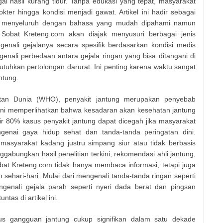
i hasil kurang tidur. Tanpa edukasi yang tepat, masyarakat
er hingga kondisi menjadi gawat. Artikel ini hadir sebagai
n menyeluruh dengan bahasa yang mudah dipahami namun
Sobat Kreteng.com akan diajak menyusuri berbagai jenis
nali gejalanya secara spesifik berdasarkan kondisi medis
enali perbedaan antara gejala ringan yang bisa ditangani di
uhkan pertolongan darurat. Ini penting karena waktu sangat
ntung.
atan Dunia (WHO), penyakit jantung merupakan penyebab
 ini memperlihatkan bahwa kesadaran akan kesehatan jantung
r 80% kasus penyakit jantung dapat dicegah jika masyarakat
enai gaya hidup sehat dan tanda-tanda peringatan dini.
 masyarakat kadang justru simpang siur atau tidak berbasis
enggabungkan hasil penelitian terkini, rekomendasi ahli jantung,
at Kreteng.com tidak hanya membaca informasi, tetapi juga
ehari-hari. Mulai dari mengenali tanda-tanda ringan seperti
engenali gejala parah seperti nyeri dada berat dan pingsan
as di artikel ini.
sus gangguan jantung cukup signifikan dalam satu dekade