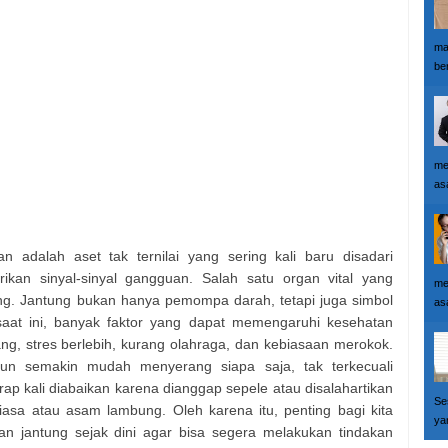
ma
ber
me
as
 adalah aset tak ternilai yang sering kali baru disadari
ikan sinyal-sinyal gangguan. Salah satu organ vital yang
me
ung. Jantung bukan hanya pemompa darah, tetapi juga simbol
as
aat ini, banyak faktor yang dapat memengaruhi kesehatan
ng, stres berlebih, kurang olahraga, dan kebiasaan merokok.
pun semakin mudah menyerang siapa saja, tak terkecuali
rap kali diabaikan karena dianggap sepele atau disalahartikan
Se
biasa atau asam lambung. Oleh karena itu, penting bagi kita
yan
n jantung sejak dini agar bisa segera melakukan tindakan