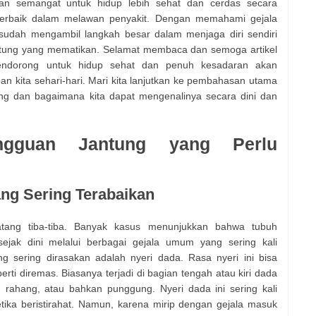
an semangat untuk hidup lebih sehat dan cerdas secara
 terbaik dalam melawan penyakit. Dengan memahami gejala
sudah mengambil langkah besar dalam menjaga diri sendiri
ntung yang mematikan. Selamat membaca dan semoga artikel
 pendorong untuk hidup sehat dan penuh kesadaran akan
n kita sehari-hari. Mari kita lanjutkan ke pembahasan utama
ng dan bagaimana kita dapat mengenalinya secara dini dan
gguan Jantung yang Perlu
ang Sering Terabaikan
atang tiba-tiba. Banyak kasus menunjukkan bahwa tubuh
ejak dini melalui berbagai gejala umum yang sering kali
ng sering dirasakan adalah nyeri dada. Rasa nyeri ini bisa
rti diremas. Biasanya terjadi di bagian tengah atau kiri dada
r, rahang, atau bahkan punggung. Nyeri dada ini sering kali
tika beristirahat. Namun, karena mirip dengan gejala masuk