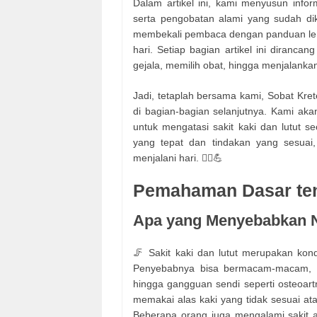
Dalam artikel ini, kami menyusun inform
serta pengobatan alami yang sudah dik
membekali pembaca dengan panduan leng
hari. Setiap bagian artikel ini diranca
gejala, memilih obat, hingga menjalanka
Jadi, tetaplah bersama kami, Sobat Kr
di bagian-bagian selanjutnya. Kami ak
untuk mengatasi sakit kaki dan lutut s
yang tepat dan tindakan yang sesuai,
menjalani hari. 🚶‍♂️💪
Pemahaman Dasar tent
Apa yang Menyebabkan Ny
🦵 Sakit kaki dan lutut merupakan kon
Penyebabnya bisa bermacam-macam, mula
hingga gangguan sendi seperti osteoartrit
memakai alas kaki yang tidak sesuai ata
Beberapa orang juga mengalami sakit a