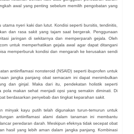
angkah awal yang penting sebelum memilih pengobatan yang
ama nyeri kaki dan lutut. Kondisi seperti bursitis, tendinitis,
kan dan rasa sakit yang tajam saat bergerak. Penggunaan
itasi jaringan di sekitarnya dan memperparah gejala. Oleh
g.com untuk memperhatikan gejala awal agar dapat ditangani
 bisa memperburuk kondisi dan mengarah ke kerusakan sendi
an antiinflamasi nonsteroid (NSAID) seperti ibuprofen untuk
naan jangka panjang obat semacam ini dapat menimbulkan
g dan ginjal. Maka dari itu, pendekatan holistik seperti
rta pola makan sehat menjadi opsi yang semakin diminati. Di
tepat berdasarkan penyebab dan tingkat keparahan sakit.
an minyak kayu putih telah digunakan turun-temurun untuk
dungan antiinflamasi alami dalam tanaman ini membantu
car peredaran darah. Meskipun efeknya tidak secepat obat
an hasil yang lebih aman dalam jangka panjang. Kombinasi