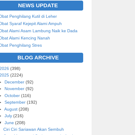
NEWS UPDATE
Obat Penghilang Kutil di Leher
Obat Syaraf Kejepit Alami Ampuh
Obat Alami Asam Lambung Naik ke Dada
Obat Alami Kencing Nanah
Obat Penghilang Stres
BLOG ARCHIVE
2026
(398)
2025
(2224)
►
December
(92)
►
November
(92)
►
October
(116)
►
September
(192)
►
August
(208)
►
July
(216)
▼
June
(208)
Ciri Ciri Sariawan Akan Sembuh