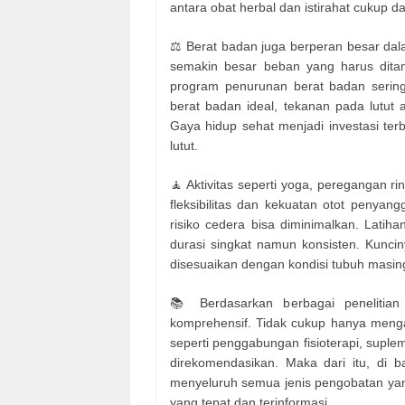
antara obat herbal dan istirahat cukup
⚖️ Berat badan juga berperan besar dal
semakin besar beban yang harus dita
program penurunan berat badan sering
berat badan ideal, tekanan pada lutut a
Gaya hidup sehat menjadi investasi ter
lutut.
🧘 Aktivitas seperti yoga, peregangan r
fleksibilitas dan kekuatan otot penyang
risiko cedera bisa diminimalkan. Latiha
durasi singkat namun konsisten. Kunci
disesuaikan dengan kondisi tubuh masin
📚 Berdasarkan berbagai penelitian 
komprehensif. Tidak cukup hanya mengand
seperti penggabungan fisioterapi, suple
direkomendasikan. Maka dari itu, di b
menyeluruh semua jenis pengobatan yan
yang tepat dan terinformasi.