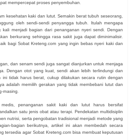
 dapat mempercepat proses penyembuhan.
am kesehatan kaki dan lutut. Semakin berat tubuh seseorang,
nggung oleh sendi-sendi penyangga tubuh. Itulah mengapa
 kali menjadi bagian dari penanganan nyeri sendi. Dengan
kan berkurang sehingga rasa sakit juga dapat diminimalisir.
baik bagi Sobat Kreteng.com yang ingin bebas nyeri kaki dan
ingan, dan senam sendi juga sangat dianjurkan untuk menjaga
ga. Dengan otot yang kuat, sendi akan lebih terlindungi dan
n ini tidak harus berat, cukup dilakukan secara rutin dengan
nya adalah memilih gerakan yang tidak membebani lutut dan
g-masing.
medis, penanganan sakit kaki dan lutut harus bersifat
alkan satu jenis obat atau terapi. Pendekatan multidisiplin
men nutrisi, serta pengobatan tradisional menjadi metode yang
agian-bagian berikutnya, artikel ini akan membedah secara
g tersedia agar Sobat Kreteng.com bisa membuat keputusan