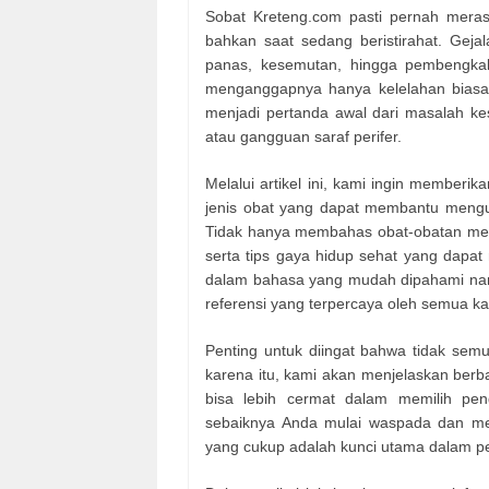
Sobat Kreteng.com pasti pernah merasak
bahkan saat sedang beristirahat. Geja
panas, kesemutan, hingga pembengkaka
menganggapnya hanya kelelahan biasa. Pa
menjadi pertanda awal dari masalah kese
atau gangguan saraf perifer.
Melalui artikel ini, kami ingin membe
jenis obat yang dapat membantu mengur
Tidak hanya membahas obat-obatan medis
serta tips gaya hidup sehat yang dapa
dalam bahasa yang mudah dipahami namu
referensi yang terpercaya oleh semua k
Penting untuk diingat bahwa tidak semu
karena itu, kami akan menjelaskan berb
bisa lebih cermat dalam memilih p
sebaiknya Anda mulai waspada dan me
yang cukup adalah kunci utama dalam pe