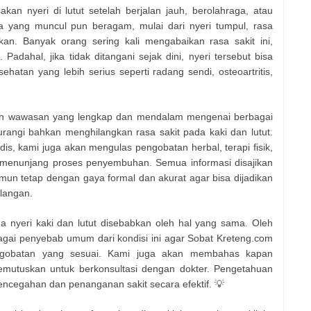
an nyeri di lutut setelah berjalan jauh, berolahraga, atau
la yang muncul pun beragam, mulai dari nyeri tumpul, rasa
n. Banyak orang sering kali mengabaikan rasa sakit ini,
dahal, jika tidak ditangani sejak dini, nyeri tersebut bisa
hatan yang lebih serius seperti radang sendi, osteoartritis,
rikan wawasan yang lengkap dan mendalam mengenai berbagai
angi bahkan menghilangkan rasa sakit pada kaki dan lutut.
, kami juga akan mengulas pengobatan herbal, terapi fisik,
t menunjang proses penyembuhan. Semua informasi disajikan
n tetap dengan gaya formal dan akurat agar bisa dijadikan
alangan.
a nyeri kaki dan lutut disebabkan oleh hal yang sama. Oleh
agai penyebab umum dari kondisi ini agar Sobat Kreteng.com
engobatan yang sesuai. Kami juga akan membahas kapan
mutuskan untuk berkonsultasi dengan dokter. Pengetahuan
ncegahan dan penanganan sakit secara efektif. 💡