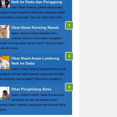
Naik ke Dada dan Punggung
Halo Sobat Kreteng, apakah Anda sering
ngalami rasa terbakar di dada dan punggung akibat
am lambung yang naik? Jika iya, Anda tidak send...
Obat Alami Kencing Nanah
Salam, Sobat Kreteng! Apakah kamu
sedang mencari solusi untuk mengatasi
salah kencing nanah secara alami? Jika iya, kamu
ada di tempat ...
Obat Alami Asam Lambung
Naik ke Dada
Salam, Sobat Kreteng! Apakah Anda pernah
rasakan sensasi tidak nyaman yang muncul ketika
am lambung naik ke dada? Hal ini bisa menjadi m...
Obat Penghilang Stres
Salam, Sobat Kreteng! Siapa di antara kita
yang tidak pernah merasakan stres?
sekali, dalam rutinitas yang padat dan tekanan hidup
g te...