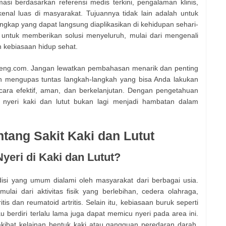
asi berdasarkan referensi medis terkini, pengalaman klinis,
enal luas di masyarakat. Tujuannya tidak lain adalah untuk
kap yang dapat langsung diaplikasikan di kehidupan sehari-
ng untuk memberikan solusi menyeluruh, mulai dari mengenali
n kebiasaan hidup sehat.
eteng.com. Jangan lewatkan pembahasan menarik dan penting
an mengupas tuntas langkah-langkah yang bisa Anda lakukan
ecara efektif, aman, dan berkelanjutan. Dengan pengetahuan
 nyeri kaki dan lutut bukan lagi menjadi hambatan dalam
ang Sakit Kaki dan Lutut
eri di Kaki dan Lutut?
disi yang umum dialami oleh masyarakat dari berbagai usia.
i dari aktivitas fisik yang berlebihan, cedera olahraga,
is dan reumatoid artritis. Selain itu, kebiasaan buruk seperti
u berdiri terlalu lama juga dapat memicu nyeri pada area ini.
kibat kelainan bentuk kaki atau gangguan peredaran darah.