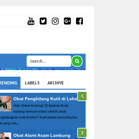
RENDING
LABELS
ARCHIVE
Obat Penghilang Kutil di Leher
Halo Sobat Kreteng! 😊 Apakah Anda
sedang mencari solusi efektif untuk
nghilangkan kutil di leher? Kutil adalah pertumbuhan
it yang umu...
Obat Alami Asam Lambung