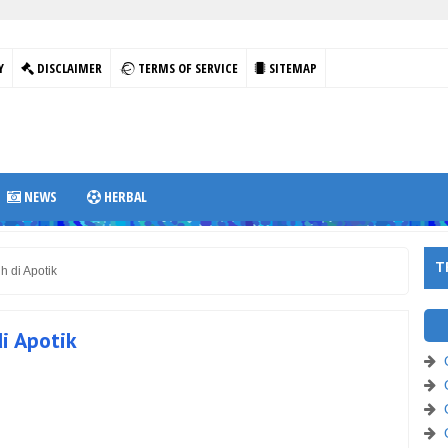
Y
DISCLAIMER
TERMS OF SERVICE
SITEMAP
NEWS
HERBAL
T
 di Apotik
i Apotik