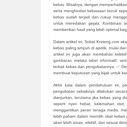
kebas. Misalnya, dengan memperhatikan a
serta menghindari kebiasaan buruk sepe
kebas sudah terjadi dan cukup menggan
untuk meredakan gejala. Kombinasi 
memberikan hasil yang lebih optimal bag
Dalam artikel ini, Sobat Kreteng.com ak
kebas paling ampuh di apotik, mulai dari 
artikel ini juga akan membahas keleb
gambaran melalui tabel informatif, se
terkait kebas dan pengobatannya. ✅ Den
membuat keputusan yang bijak untuk ke
Akhir kata dalam pendahuluan ini, p
pengobatan sebaiknya dilakukan secara 
dianjurkan, terutama jika kebas yang dia
seperti nyeri hebat, kelemahan otot,
menggantikan peran tenaga medis, mel
lebih paham dalam memilih obat kebas p
akan lebih aman, efektif, dan sesuai d