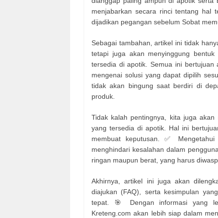
dianggap paling ampuh di apotik serta
menjabarkan secara rinci tentang hal 
dijadikan pegangan sebelum Sobat memu
Sebagai tambahan, artikel ini tidak han
tetapi juga akan menyinggung bentuk 
tersedia di apotik. Semua ini bertuju
mengenai solusi yang dapat dipilih se
tidak akan bingung saat berdiri di de
produk.
Tidak kalah pentingnya, kita juga aka
yang tersedia di apotik. Hal ini bertu
membuat keputusan. ✅ Mengetahui sis
menghindari kesalahan dalam penggunaan
ringan maupun berat, yang harus diwasp
Akhirnya, artikel ini juga akan dileng
diajukan (FAQ), serta kesimpulan yan
tepat. 🎯 Dengan informasi yang le
Kreteng.com akan lebih siap dalam me