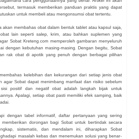
 bagaimana cara penggunaannya yang benar. Artikel ini akan
tersebut, termasuk memberikan panduan praktis yang dapat
tuskan untuk membeli atau mengonsumsi obat tertentu.
ya akan membahas obat dalam bentuk tablet atau kapsul saja,
obat lain seperti salep, krim, atau bahkan suplemen yang
an agar Sobat Kreteng.com memperoleh gambaran menyeluruh
suai dengan kebutuhan masing-masing. Dengan begitu, Sobat
pan rak obat di apotik yang penuh dengan berbagai pilihan
n membahas kelebihan dan kekurangan dari setiap jenis obat
juan agar Sobat dapat menimbang manfaat dan risiko sebelum
i positif dan negatif obat adalah langkah bijak untuk
nya. Apalagi, setiap obat pasti memiliki efek samping, baik
adai.
kapi dengan tabel informatif, daftar pertanyaan yang sering
g memberikan dorongan bagi Sobat untuk bertindak secara
ngkap, sistematis, dan mendalam ini, diharapkan Sobat
nghadapi masalah kebas dan menemukan solusi yang benar-