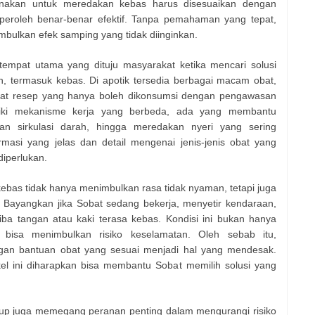
nakan untuk meredakan kebas harus disesuaikan dengan
peroleh benar-benar efektif. Tanpa pemahaman yang tepat,
mbulkan efek samping yang tidak diinginkan.
empat utama yang dituju masyarakat ketika mencari solusi
n, termasuk kebas. Di apotik tersedia berbagai macam obat,
obat resep yang hanya boleh dikonsumsi dengan pengawasan
iliki mekanisme kerja yang berbeda, ada yang membantu
kan sirkulasi darah, hingga meredakan nyeri yang sering
rmasi yang jelas dan detail mengenai jenis-jenis obat yang
diperlukan.
bas tidak hanya menimbulkan rasa tidak nyaman, tetapi juga
. Bayangkan jika Sobat sedang bekerja, menyetir kendaraan,
ba-tiba tangan atau kaki terasa kebas. Kondisi ini bukan hanya
ga bisa menimbulkan risiko keselamatan. Oleh sebab itu,
gan bantuan obat yang sesuai menjadi hal yang mendesak.
kel ini diharapkan bisa membantu Sobat memilih solusi yang
dup juga memegang peranan penting dalam mengurangi risiko