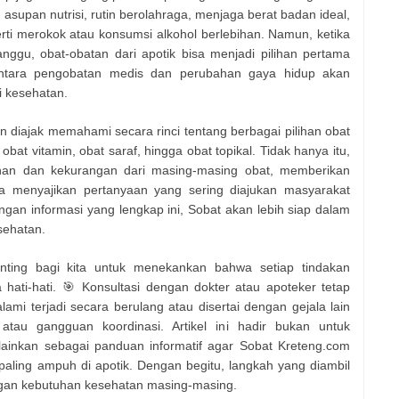
supan nutrisi, rutin berolahraga, menjaga berat badan ideal,
rti merokok atau konsumsi alkohol berlebihan. Namun, ketika
ggu, obat-obatan dari apotik bisa menjadi pilihan pertama
antara pengobatan medis dan perubahan gaya hidup akan
i kesehatan.
an diajak memahami secara rinci tentang berbagai pilihan obat
obat vitamin, obat saraf, hingga obat topikal. Tidak hanya itu,
ihan dan kekurangan dari masing-masing obat, memberikan
rta menyajikan pertanyaan yang sering diajukan masyarakat
gan informasi yang lengkap ini, Sobat akan lebih siap dalam
sehatan.
enting bagi kita untuk menekankan bahwa setiap tindakan
hati-hati. 🎯 Konsultasi dengan dokter atau apoteker tetap
lami terjadi secara berulang atau disertai dengan gejala lain
 atau gangguan koordinasi. Artikel ini hadir bukan untuk
ainkan sebagai panduan informatif agar Sobat Kreteng.com
aling ampuh di apotik. Dengan begitu, langkah yang diambil
engan kebutuhan kesehatan masing-masing.