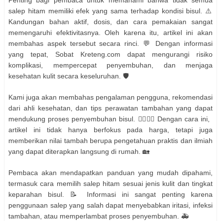
Penting bagi pembaca untuk memahami bahwa tidak semua
salep hitam memiliki efek yang sama terhadap kondisi bisul. ⚠️
Kandungan bahan aktif, dosis, dan cara pemakaian sangat
memengaruhi efektivitasnya. Oleh karena itu, artikel ini akan
membahas aspek tersebut secara rinci. 💬 Dengan informasi
yang tepat, Sobat Kreteng.com dapat mengurangi risiko
komplikasi, mempercepat penyembuhan, dan menjaga
kesehatan kulit secara keseluruhan. 🛡️
Kami juga akan membahas pengalaman pengguna, rekomendasi
dari ahli kesehatan, dan tips perawatan tambahan yang dapat
mendukung proses penyembuhan bisul. 👩‍⚕️👨‍⚕️ Dengan cara ini,
artikel ini tidak hanya berfokus pada harga, tetapi juga
memberikan nilai tambah berupa pengetahuan praktis dan ilmiah
yang dapat diterapkan langsung di rumah. 🏡
Pembaca akan mendapatkan panduan yang mudah dipahami,
termasuk cara memilih salep hitam sesuai jenis kulit dan tingkat
keparahan bisul. 📝 Informasi ini sangat penting karena
penggunaan salep yang salah dapat menyebabkan iritasi, infeksi
tambahan, atau memperlambat proses penyembuhan. 🚑