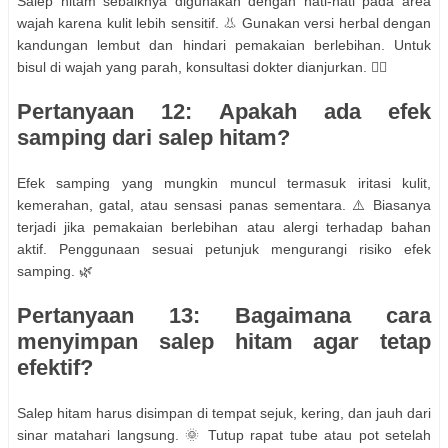
Salep hitam sebaiknya digunakan dengan hati-hati pada area
wajah karena kulit lebih sensitif. 👃 Gunakan versi herbal dengan
kandungan lembut dan hindari pemakaian berlebihan. Untuk
bisul di wajah yang parah, konsultasi dokter dianjurkan. 👩‍⚕️
Pertanyaan 12: Apakah ada efek
samping dari salep hitam?
Efek samping yang mungkin muncul termasuk iritasi kulit,
kemerahan, gatal, atau sensasi panas sementara. ⚠️ Biasanya
terjadi jika pemakaian berlebihan atau alergi terhadap bahan
aktif. Penggunaan sesuai petunjuk mengurangi risiko efek
samping. 🌿
Pertanyaan 13: Bagaimana cara
menyimpan salep hitam agar tetap
efektif?
Salep hitam harus disimpan di tempat sejuk, kering, dan jauh dari
sinar matahari langsung. 🌞 Tutup rapat tube atau pot setelah