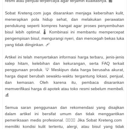
resmi atau penjual terpercaya agar terjamin kualitasnya. 🏪
Sobat Kreteng.com juga disarankan menjaga kebersihan kulit,
menerapkan pola hidup sehat, dan melakukan perawatan
pendukung seperti kompres hangat agar proses penyembuhan
bisul lebih optimal. 🌡️ Kombinasi ini membantu mempercepat
pengempisan bisul, mengurangi nyeri, dan mencegah bekas luka
yang tidak diinginkan. 🩹
Artikel ini telah menyertakan informasi harga terbaru, jenis-jenis
salep hitam, kelebihan dan kekurangan, serta FAQ terkait
penggunaan produk. 💡 Meskipun data harga berusaha akurat,
harga dapat berubah sewaktu-waktu tergantung lokasi, penjual,
dan kemasan. Oleh karena itu, pembaca disarankan
memverifikasi harga di apotek atau toko resmi sebelum membeli.
💰
Semua saran penggunaan dan rekomendasi yang disajikan
dalam artikel ini bersifat umum dan tidak menggantikan
pemeriksaan medis profesional. 👩‍⚕️👨‍⚕️ Jika Sobat Kreteng.com
memiliki kondisi kulit tertentu, alergi, atau bisul yang tidak