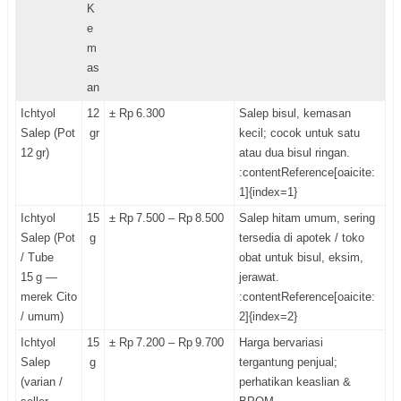
K
e
m
as
an
Ichtyol
12
± Rp 6.300
Salep bisul, kemasan
Salep (Pot
gr
kecil; cocok untuk satu
12 gr)
atau dua bisul ringan.
:contentReference[oaicite:
1]{index=1}
Ichtyol
15
± Rp 7.500 – Rp 8.500
Salep hitam umum, sering
Salep (Pot
g
tersedia di apotek / toko
/ Tube
obat untuk bisul, eksim,
15 g —
jerawat.
merek Cito
:contentReference[oaicite:
/ umum)
2]{index=2}
Ichtyol
15
± Rp 7.200 – Rp 9.700
Harga bervariasi
Salep
g
tergantung penjual;
(varian /
perhatikan keaslian &