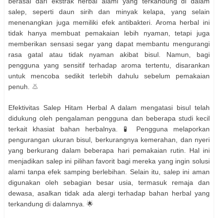
berasal dari ekstrak herbal alami yang terkandung di dalam
salep, seperti daun sirih dan minyak kelapa, yang selain
menenangkan juga memiliki efek antibakteri. Aroma herbal ini
tidak hanya membuat pemakaian lebih nyaman, tetapi juga
memberikan sensasi segar yang dapat membantu mengurangi
rasa gatal atau tidak nyaman akibat bisul. Namun, bagi
pengguna yang sensitif terhadap aroma tertentu, disarankan
untuk mencoba sedikit terlebih dahulu sebelum pemakaian
penuh. 👃
Efektivitas Salep Hitam Herbal A dalam mengatasi bisul telah
didukung oleh pengalaman pengguna dan beberapa studi kecil
terkait khasiat bahan herbalnya. 🧪 Pengguna melaporkan
pengurangan ukuran bisul, berkurangnya kemerahan, dan nyeri
yang berkurang dalam beberapa hari pemakaian rutin. Hal ini
menjadikan salep ini pilihan favorit bagi mereka yang ingin solusi
alami tanpa efek samping berlebihan. Selain itu, salep ini aman
digunakan oleh sebagian besar usia, termasuk remaja dan
dewasa, asalkan tidak ada alergi terhadap bahan herbal yang
terkandung di dalamnya. 🌟