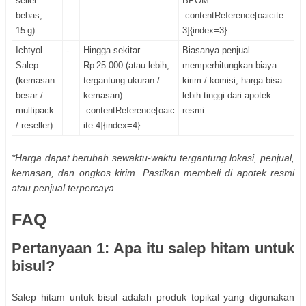
seller
BPOM.
bebas,
:contentReference[oaicite:
15 g)
3]{index=3}
Ichtyol
-
Hingga sekitar
Biasanya penjual
Salep
Rp 25.000 (atau lebih,
memperhitungkan biaya
(kemasan
tergantung ukuran /
kirim / komisi; harga bisa
besar /
kemasan)
lebih tinggi dari apotek
multipack
:contentReference[oaic
resmi.
/ reseller)
ite:4]{index=4}
*Harga dapat berubah sewaktu‑waktu tergantung lokasi, penjual,
kemasan, dan ongkos kirim. Pastikan membeli di apotek resmi
atau penjual terpercaya.
FAQ
Pertanyaan 1: Apa itu salep hitam untuk
bisul?
Salep hitam untuk bisul adalah produk topikal yang digunakan