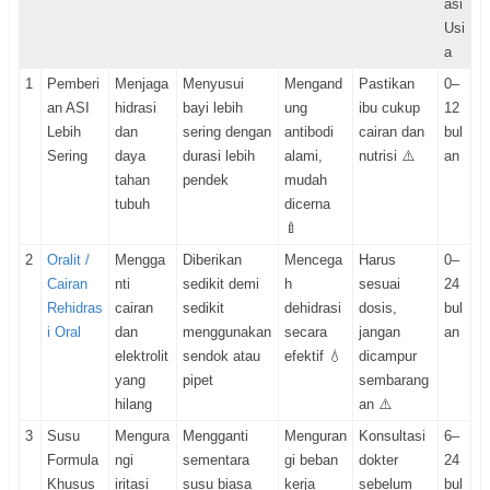
asi
Usi
a
1
Pemberi
Menjaga
Menyusui
Mengand
Pastikan
0–
an ASI
hidrasi
bayi lebih
ung
ibu cukup
12
Lebih
dan
sering dengan
antibodi
cairan dan
bul
Sering
daya
durasi lebih
alami,
nutrisi ⚠️
an
tahan
pendek
mudah
tubuh
dicerna
🍼
2
Oralit /
Mengga
Diberikan
Mencega
Harus
0–
Cairan
nti
sedikit demi
h
sesuai
24
Rehidras
cairan
sedikit
dehidrasi
dosis,
bul
i Oral
dan
menggunakan
secara
jangan
an
elektrolit
sendok atau
efektif 💧
dicampur
yang
pipet
sembarang
hilang
an ⚠️
3
Susu
Mengura
Mengganti
Menguran
Konsultasi
6–
Formula
ngi
sementara
gi beban
dokter
24
Khusus
iritasi
susu biasa
kerja
sebelum
bul