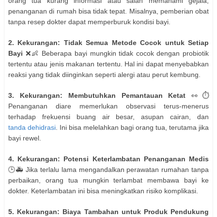
orang tua kurang informasi atau salah memahami gejala,
penanganan di rumah bisa tidak tepat. Misalnya, pemberian obat
tanpa resep dokter dapat memperburuk kondisi bayi.
2. Kekurangan: Tidak Semua Metode Cocok untuk Setiap
Bayi
❌👶 Beberapa bayi mungkin tidak cocok dengan probiotik
tertentu atau jenis makanan tertentu. Hal ini dapat menyebabkan
reaksi yang tidak diinginkan seperti alergi atau perut kembung.
3. Kekurangan: Membutuhkan Pemantauan Ketat
👀⏱️
Penanganan diare memerlukan observasi terus-menerus
terhadap frekuensi buang air besar, asupan cairan, dan
tanda dehidrasi
. Ini bisa melelahkan bagi orang tua, terutama jika
bayi rewel.
4. Kekurangan: Potensi Keterlambatan Penanganan Medis
🕒🚑 Jika terlalu lama mengandalkan perawatan rumahan tanpa
perbaikan, orang tua mungkin terlambat membawa bayi ke
dokter. Keterlambatan ini bisa meningkatkan risiko komplikasi.
5. Kekurangan: Biaya Tambahan untuk Produk Pendukung