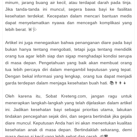
minum, jarang buang air kecil, atau terdapat darah pada tinja.
Jika tanda-tanda ini muncul, segera bawa bayi ke fasilitas
kesehatan terdekat. Kecepatan dalam mencari bantuan medis
dapat menyelamatkan nyawa dan mencegah komplikasi yang
lebih berat. 🚨🩺
Artikel ini juga menegaskan bahwa penanganan diare pada bayi
bukan hanya tentang mengobati, tetapi juga tentang mendidik
orang tua agar lebih siap dan sigap menghadapi kondisi serupa
di masa depan. Pengetahuan yang baik akan membuat orang
tua lebih percaya diri dalam mengambil keputusan yang tepat.
Dengan bekal informasi yang lengkap, orang tua dapat menjadi
garda terdepan dalam menjaga kesehatan buah hati. 📚👨‍👩‍👧
Oleh karena itu, Sobat Kreteng.com, jangan ragu untuk
menerapkan langkah-langkah yang telah dijelaskan dalam artikel
ini. Jadikan kesehatan bayi sebagai prioritas utama, lakukan
tindakan pencegahan sejak dini, dan segera bertindak jika gejala
diare muncul. Keputusan Anda hari ini akan menentukan kualitas
kesehatan anak di masa depan. Bertindaklah sekarang, demi
masa depan si kecil yang lebih sehat dan cerah. 🌱💖