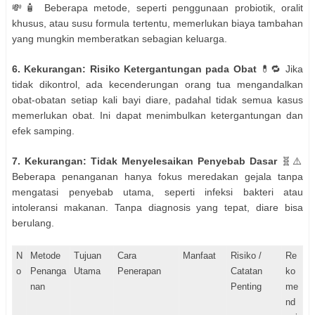
💸🧴 Beberapa metode, seperti penggunaan probiotik, oralit
khusus, atau susu formula tertentu, memerlukan biaya tambahan
yang mungkin memberatkan sebagian keluarga.
6. Kekurangan: Risiko Ketergantungan pada Obat
💊🔁 Jika
tidak dikontrol, ada kecenderungan orang tua mengandalkan
obat-obatan setiap kali bayi diare, padahal tidak semua kasus
memerlukan obat. Ini dapat menimbulkan ketergantungan dan
efek samping.
7. Kekurangan: Tidak Menyelesaikan Penyebab Dasar
🧬⚠️
Beberapa penanganan hanya fokus meredakan gejala tanpa
mengatasi penyebab utama, seperti infeksi bakteri atau
intoleransi makanan. Tanpa diagnosis yang tepat, diare bisa
berulang.
N
Metode
Tujuan
Cara
Manfaat
Risiko /
Re
o
Penanga
Utama
Penerapan
Catatan
ko
nan
Penting
me
nd