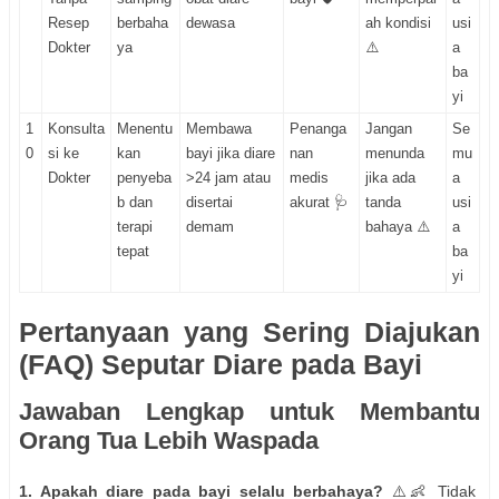
Resep
berbaha
dewasa
ah kondisi
usi
Dokter
ya
⚠️
a
ba
yi
1
Konsulta
Menentu
Membawa
Penanga
Jangan
Se
0
si ke
kan
bayi jika diare
nan
menunda
mu
Dokter
penyeba
>24 jam atau
medis
jika ada
a
b dan
disertai
akurat 🩺
tanda
usi
terapi
demam
bahaya ⚠️
a
tepat
ba
yi
Pertanyaan yang Sering Diajukan
(FAQ) Seputar Diare pada Bayi
Jawaban Lengkap untuk Membantu
Orang Tua Lebih Waspada
1. Apakah diare pada bayi selalu berbahaya?
⚠️👶 Tidak