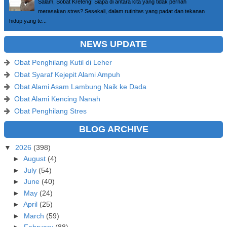
Salam, Sobat Kreteng! Siapa di antara kita yang tidak pernah
merasakan stres? Sesekali, dalam rutinitas yang padat dan tekanan
hidup yang te...
NEWS UPDATE
Obat Penghilang Kutil di Leher
Obat Syaraf Kejepit Alami Ampuh
Obat Alami Asam Lambung Naik ke Dada
Obat Alami Kencing Nanah
Obat Penghilang Stres
BLOG ARCHIVE
▼
2026
(398)
►
August
(4)
►
July
(54)
►
June
(40)
►
May
(24)
►
April
(25)
►
March
(59)