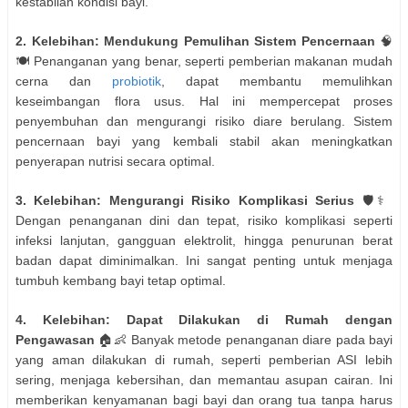
kestabilan kondisi bayi.
2. Kelebihan: Mendukung Pemulihan Sistem Pencernaan
🧠
🍽️ Penanganan yang benar, seperti pemberian makanan mudah
cerna dan
probiotik
, dapat membantu memulihkan
keseimbangan flora usus. Hal ini mempercepat proses
penyembuhan dan mengurangi risiko diare berulang. Sistem
pencernaan bayi yang kembali stabil akan meningkatkan
penyerapan nutrisi secara optimal.
3. Kelebihan: Mengurangi Risiko Komplikasi Serius
🛡️⚕️
Dengan penanganan dini dan tepat, risiko komplikasi seperti
infeksi lanjutan, gangguan elektrolit, hingga penurunan berat
badan dapat diminimalkan. Ini sangat penting untuk menjaga
tumbuh kembang bayi tetap optimal.
4. Kelebihan: Dapat Dilakukan di Rumah dengan
Pengawasan
🏠👶 Banyak metode penanganan diare pada bayi
yang aman dilakukan di rumah, seperti pemberian ASI lebih
sering, menjaga kebersihan, dan memantau asupan cairan. Ini
memberikan kenyamanan bagi bayi dan orang tua tanpa harus