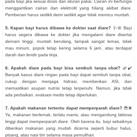
pada bayi jika sesuai dosis dan aturan pakai. Cairan ini berfungsi
menggantikan cairan dan elektrolit yang hilang akibat diare.
Pemberian harus sedikit demi sedikit agar tidak memicu muntah.
5. Kapan bayi harus dibawa ke dokter saat diare?
🩺🚨 Bayi
harus segera dibawa ke dokter jika mengalami diare disertai
demam tinggi, muntah berulang, tampak sangat lemas, tidak
mau minum, popok tetap kering selama 6 jam, atau terdapat
darah dan lendir pada tinja.
6. Apakah diare pada bayi bisa sembuh tanpa obat?
🌿✔️
Banyak kasus diare ringan pada bayi dapat sembuh tanpa obat,
cukup dengan menjaga hidrasi, memberikan ASI, dan
memastikan asupan nutrisi tetap terpenuhi. Namun, jika tidak
ada perbaikan, evaluasi medis tetap diperlukan.
7. Apakah makanan tertentu dapat memperparah diare?
🍟❌
Ya, makanan berlemak, terlalu manis, atau mengandung laktosa
tinggi dapat memperparah diare. Oleh karena itu, bayi sebaiknya
diberikan makanan yang mudah dicerna seperti bubur halus,
pisang, atau nasi tim selama masa pemulihan.