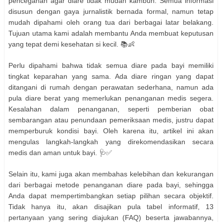
pencegahan agar diare tidak mudah kambuh. Semua informasi
disusun dengan gaya jurnalistik bernada formal, namun tetap
mudah dipahami oleh orang tua dari berbagai latar belakang.
Tujuan utama kami adalah membantu Anda membuat keputusan
yang tepat demi kesehatan si kecil. 📚👶
Perlu dipahami bahwa tidak semua diare pada bayi memiliki
tingkat keparahan yang sama. Ada diare ringan yang dapat
ditangani di rumah dengan perawatan sederhana, namun ada
pula diare berat yang memerlukan penanganan medis segera.
Kesalahan dalam penanganan, seperti pemberian obat
sembarangan atau penundaan pemeriksaan medis, justru dapat
memperburuk kondisi bayi. Oleh karena itu, artikel ini akan
mengulas langkah-langkah yang direkomendasikan secara
medis dan aman untuk bayi. 🩺✅
Selain itu, kami juga akan membahas kelebihan dan kekurangan
dari berbagai metode penanganan diare pada bayi, sehingga
Anda dapat mempertimbangkan setiap pilihan secara objektif.
Tidak hanya itu, akan disajikan pula tabel informatif, 13
pertanyaan yang sering diajukan (FAQ) beserta jawabannya,