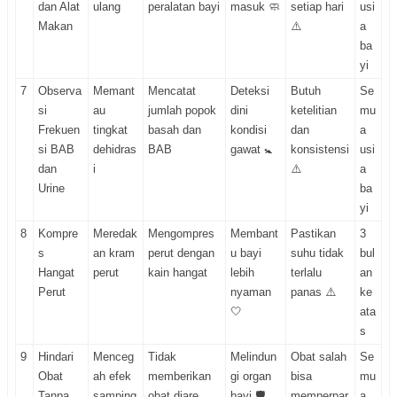
dan Alat
ulang
peralatan bayi
masuk 🧼
setiap hari
usi
Makan
⚠️
a
ba
yi
7
Observa
Memant
Mencatat
Deteksi
Butuh
Se
si
au
jumlah popok
dini
ketelitian
mu
Frekuen
tingkat
basah dan
kondisi
dan
a
si BAB
dehidras
BAB
gawat 🚼
konsistensi
usi
dan
i
⚠️
a
Urine
ba
yi
8
Kompre
Meredak
Mengompres
Membant
Pastikan
3
s
an kram
perut dengan
u bayi
suhu tidak
bul
Hangat
perut
kain hangat
lebih
terlalu
an
Perut
nyaman
panas ⚠️
ke
🤍
ata
s
9
Hindari
Menceg
Tidak
Melindun
Obat salah
Se
Obat
ah efek
memberikan
gi organ
bisa
mu
Tanpa
samping
obat diare
bayi 🛡️
memperpar
a