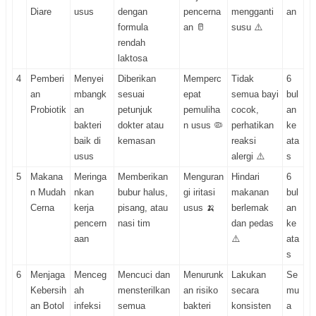
Diare
usus
dengan
pencerna
mengganti
an
formula
an 🥛
susu ⚠️
rendah
laktosa
4
Pemberi
Menyei
Diberikan
Memperc
Tidak
6
an
mbangk
sesuai
epat
semua bayi
bul
Probiotik
an
petunjuk
pemuliha
cocok,
an
bakteri
dokter atau
n usus 🦠
perhatikan
ke
baik di
kemasan
reaksi
ata
usus
alergi ⚠️
s
5
Makana
Meringa
Memberikan
Menguran
Hindari
6
n Mudah
nkan
bubur halus,
gi iritasi
makanan
bul
Cerna
kerja
pisang, atau
usus 🍌
berlemak
an
pencern
nasi tim
dan pedas
ke
aan
⚠️
ata
s
6
Menjaga
Menceg
Mencuci dan
Menurunk
Lakukan
Se
Kebersih
ah
mensterilkan
an risiko
secara
mu
an Botol
infeksi
semua
bakteri
konsisten
a