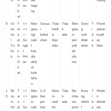
in
n-
Am
ala
mping
O
an
tega
.
b
ng
at
9
Ist
T
⭐⭐
Men
Sesua
Tidur
Tida
Men
Serin
T
Priorit
ira
er
⭐⭐
gura
i
ketik
k
gata
g
i
askan
ha
a
⭐
ngi
kebut
a
ada
si
sulit
d
kualit
t
pi
Sa
saki
uhan
bayi
pen
dilak
a
as
Cu
N
nga
t
tidur
yeb
ukan
k
tidur.
ku
o
t
kep
ab
p
n-
Am
ala
uta
O
an
akib
ma
b
at
at
kele
laha
n
1
Mi
T
⭐⭐
Men
2–3
Minu
Tida
Me
Kura
T
Hinda
0
nu
er
⭐⭐
gata
liter
m
k
mba
ng
i
ri
m
a
⭐
si
per
sedi
ada
ntu
efekti
d
dehidr
Air
pi
Sa
saki
hari
kit
prod
f
a
asi