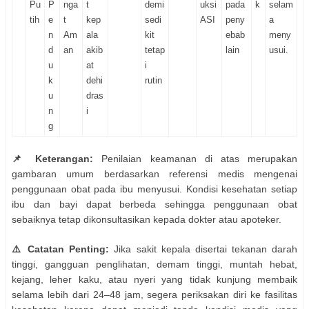
Pu
P
nga
t
demi
uksi
pada
k
selam
tih
e
t
kep
sedi
ASI
peny
a
n
Am
ala
kit
ebab
meny
d
an
akib
tetap
lain
usui.
u
at
i
k
dehi
rutin
u
dras
n
i
g
📌 Keterangan:
Penilaian keamanan di atas merupakan
gambaran umum berdasarkan referensi medis mengenai
penggunaan obat pada ibu menyusui. Kondisi kesehatan setiap
ibu dan bayi dapat berbeda sehingga penggunaan obat
sebaiknya tetap dikonsultasikan kepada dokter atau apoteker.
⚠️ Catatan Penting:
Jika sakit kepala disertai tekanan darah
tinggi, gangguan penglihatan, demam tinggi, muntah hebat,
kejang, leher kaku, atau nyeri yang tidak kunjung membaik
selama lebih dari 24–48 jam, segera periksakan diri ke fasilitas