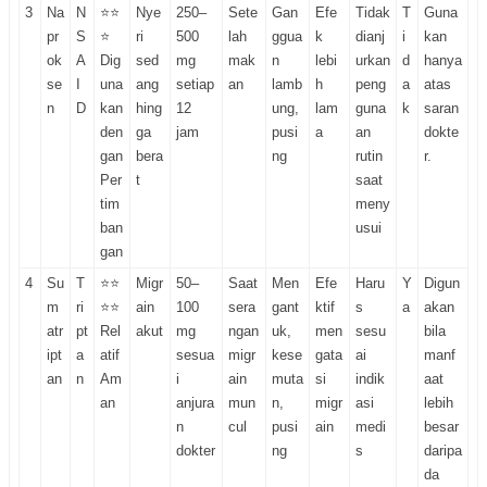
3
Na
N
⭐⭐
Nye
250–
Sete
Gan
Efe
Tidak
T
Guna
pr
S
⭐
ri
500
lah
ggua
k
dianj
i
kan
ok
A
Dig
sed
mg
mak
n
lebi
urkan
d
hanya
se
I
una
ang
setiap
an
lamb
h
peng
a
atas
n
D
kan
hing
12
ung,
lam
guna
k
saran
den
ga
jam
pusi
a
an
dokte
gan
bera
ng
rutin
r.
Per
t
saat
tim
meny
ban
usui
gan
4
Su
T
⭐⭐
Migr
50–
Saat
Men
Efe
Haru
Y
Digun
m
ri
⭐⭐
ain
100
sera
gant
ktif
s
a
akan
atr
pt
Rel
akut
mg
ngan
uk,
men
sesu
bila
ipt
a
atif
sesua
migr
kese
gata
ai
manf
an
n
Am
i
ain
muta
si
indik
aat
an
anjura
mun
n,
migr
asi
lebih
n
cul
pusi
ain
medi
besar
dokter
ng
s
daripa
da