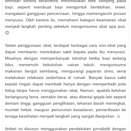
dihindari karena berpotensi menimbulkan efek samping pada
bayi, seperti membuat bayi mengantuk berlebihan, rewel,
mengalami gangguan pencernaan, hingga memengaruhi proses
menyusui. Oleh karena itu, memahami kategori keamanan obat
menjadi langkah penting sebelum mengonsumsi obat apa pun.
😊
Selain penggunaan obat, terdapat berbagai cara non-obat yang
dapat membantu meredakan sakit kepala pada ibu menyusui.
Misalnya dengan memperbanyak istirahat ketika bayi sedang
tidur, memenuhi kebutuhan cairan tubuh, mengonsumsi
makanan bergizi seimbang, mengurangi paparan stres, serta
melakukan relaksasi sederhana di rumah. Banyak kasus sakit
kepala ringan dapat membaik hanya dengan memperbaiki pola
hidup tanpa harus menggunakan obat. Namun, apabila keluhan
berlangsung lama, semakin berat, atau disertai gejala lain seperti
demam tinggi, gangguan penglihatan, tekanan darah meningkat,
muntah hebat, maupun penurunan kesadaran, pemeriksaan ke
tenaga kesehatan menjadi langkah yang sangat dianjurkan. ⚠️
Artikel ini disusun menggunakan pendekatan jurnalistik dengan