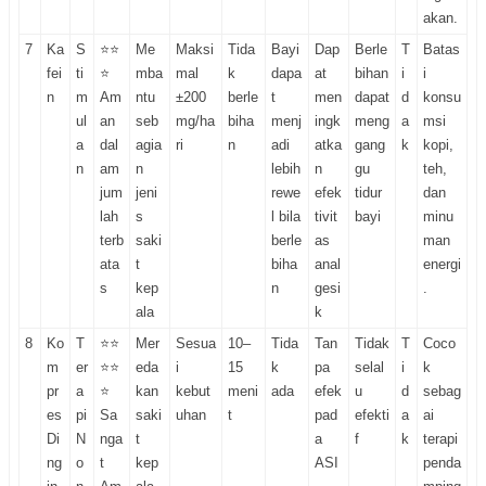
akan.
7
Ka
S
⭐⭐
Me
Maksi
Tida
Bayi
Dap
Berle
T
Batas
fei
ti
⭐
mba
mal
k
dapa
at
bihan
i
i
n
m
Am
ntu
±200
berle
t
men
dapat
d
konsu
ul
an
seb
mg/ha
biha
menj
ingk
meng
a
msi
a
dal
agia
ri
n
adi
atka
gang
k
kopi,
n
am
n
lebih
n
gu
teh,
jum
jeni
rewe
efek
tidur
dan
lah
s
l bila
tivit
bayi
minu
terb
saki
berle
as
man
ata
t
biha
anal
energi
s
kep
n
gesi
.
ala
k
8
Ko
T
⭐⭐
Mer
Sesua
10–
Tida
Tan
Tidak
T
Coco
m
er
⭐⭐
eda
i
15
k
pa
selal
i
k
pr
a
⭐
kan
kebut
meni
ada
efek
u
d
sebag
es
pi
Sa
saki
uhan
t
pad
efekti
a
ai
Di
N
nga
t
a
f
k
terapi
ng
o
t
kep
ASI
penda