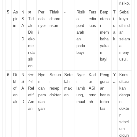
risiko.
5
As
N
❌
Per
Tidak
-
Risik
Ters
Berp
T
Sebai
pir
S
Tid
eda
disara
o
edia
otens
i
knya
in
A
ak
nyer
nkan
perd
luas
i
d
dihind
I
Dir
i
arah
mem
a
ari
D
eko
an
baha
k
selam
me
pada
yaka
a
nda
bayi
n
meny
sik
bayi
usui.
an
6
Di
N
⭐⭐
Nye
Sesua
Sete
Nyer
Kad
Peng
Y
Kons
kl
S
⭐⭐
ri
i
lah
i
ar
guna
a
ultasi
of
A
Rel
dan
resep
mak
lamb
ASI
an
kan
en
I
atif
pera
dokter
an
ung,
rend
harus
denga
ak
D
Am
dan
mual
ah
terba
n
an
gan
tas
dokte
r
sebel
um
digun