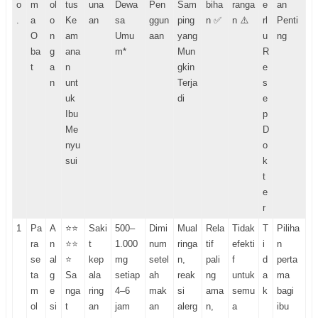
o
m
ol
tus
una
Dewa
Pen
Sam
biha
ranga
e
an
.
a
o
Ke
an
sa
ggun
ping
n ✅
n ⚠️
rl
Penti
O
n
am
Umu
aan
yang
u
ng
ba
g
ana
m*
Mun
R
t
a
n
gkin
e
n
unt
Terja
s
uk
di
e
Ibu
p
Me
D
nyu
o
sui
k
t
e
r
1
Pa
A
⭐⭐
Saki
500–
Dimi
Mual
Rela
Tidak
T
Piliha
ra
n
⭐⭐
t
1.000
num
ringa
tif
efekti
i
n
se
al
⭐
kep
mg
setel
n,
pali
f
d
perta
ta
g
Sa
ala
setiap
ah
reak
ng
untuk
a
ma
m
e
nga
ring
4–6
mak
si
ama
semu
k
bagi
ol
si
t
an
jam
an
alerg
n,
a
ibu