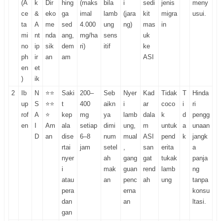
(A
k
Dir
hing
(maks
bila
i
sedi
jenis
meny
ce
&
eko
ga
imal
lamb
(jara
kit
migra
usui.
ta
A
me
sed
4.000
ung
ng)
mas
in
mi
nt
nda
ang,
mg/ha
sens
uk
no
ip
sik
dem
ri)
itif
ke
ph
ir
an
am
ASI
en
et
)
ik
2
Ib
N
⭐⭐
Saki
200–
Seb
Nyer
Kad
Tidak
T
Hinda
up
S
⭐⭐
t
400
aikn
i
ar
coco
i
ri
rof
A
⭐
kep
mg
ya
lamb
dala
k
d
pengg
en
I
Am
ala
setiap
dimi
ung,
m
untuk
a
unaan
D
an
dise
6–8
num
mual
ASI
pend
k
jangk
rtai
jam
setel
,
san
erita
a
nyer
ah
gang
gat
tukak
panja
i
mak
guan
rend
lamb
ng
atau
an
penc
ah
ung
tanpa
pera
erna
konsu
dan
an
ltasi.
gan