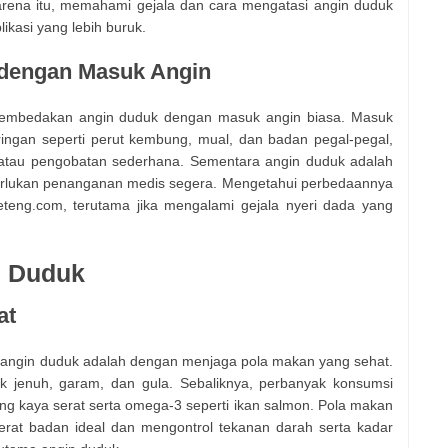
 karena itu, memahami gejala dan cara mengatasi angin duduk
kasi yang lebih buruk.
dengan Masuk Angin
 membedakan angin duduk dengan masuk angin biasa. Masuk
ringan seperti perut kembung, mual, dan badan pegal-pegal,
 atau pengobatan sederhana. Sementara angin duduk adalah
merlukan penanganan medis segera. Mengetahui perbedaannya
eng.com, terutama jika mengalami gejala nyeri dada yang
n Duduk
at
h angin duduk adalah dengan menjaga pola makan yang sehat.
k jenuh, garam, dan gula. Sebaliknya, perbanyak konsumsi
g kaya serat serta omega-3 seperti ikan salmon. Pola makan
at badan ideal dan mengontrol tekanan darah serta kadar