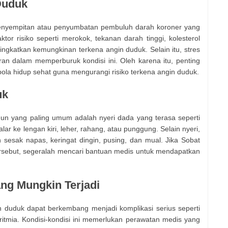
Duduk
enyempitan atau penyumbatan pembuluh darah koroner yang
tor risiko seperti merokok, tekanan darah tinggi, kolesterol
ningkatkan kemungkinan terkena angin duduk. Selain itu, stres
eran dalam memperburuk kondisi ini. Oleh karena itu, penting
ola hidup sehat guna mengurangi risiko terkena angin duduk.
uk
mun yang paling umum adalah nyeri dada yang terasa seperti
alar ke lengan kiri, leher, rahang, atau punggung. Selain nyeri,
 sesak napas, keringat dingin, pusing, dan mual. Jika Sobat
ersebut, segeralah mencari bantuan medis untuk mendapatkan
ang Mungkin Terjadi
in duduk dapat berkembang menjadi komplikasi serius seperti
ritmia. Kondisi-kondisi ini memerlukan perawatan medis yang