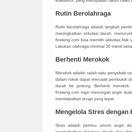
kolesterol, yang merupakan faktor risiko
Rutin Berolahraga
Rutin berolahraga adalah langkah pen
meningkatkan sirkulasi darah, menurun
Kreteng.com bisa memilih aktivitas fisik 
Lakukan olahraga minimal 30 menit sehar
Berhenti Merokok
Merokok adalah salah satu penyebab uta
dalam rokok dapat merusak pembuluh d
darah ke jantung. Berhenti merokok 
Kreteng.com ingin mencegah angin duduk.
mendapatkan terapi yang tepat.
Mengelola Stres dengan 
Stres adalah pemicu umum angin dud
meningkatkan tekanan darah dan det