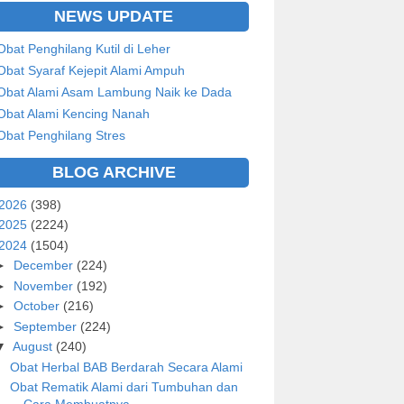
NEWS UPDATE
Obat Penghilang Kutil di Leher
Obat Syaraf Kejepit Alami Ampuh
Obat Alami Asam Lambung Naik ke Dada
Obat Alami Kencing Nanah
Obat Penghilang Stres
BLOG ARCHIVE
2026
(398)
2025
(2224)
2024
(1504)
►
December
(224)
►
November
(192)
►
October
(216)
►
September
(224)
▼
August
(240)
Obat Herbal BAB Berdarah Secara Alami
Obat Rematik Alami dari Tumbuhan dan