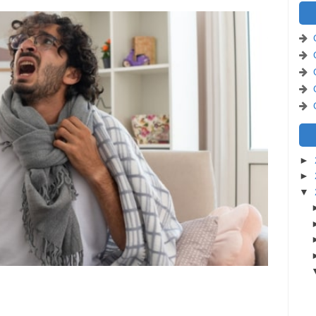
►
►
▼