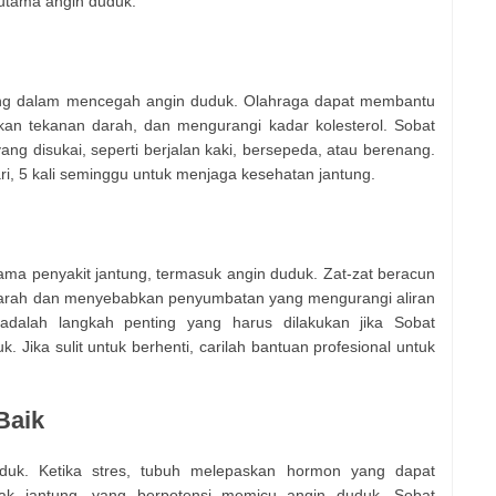
 utama angin duduk.
ting dalam mencegah angin duduk. Olahraga dapat membantu
kan tekanan darah, dan mengurangi kadar kolesterol. Sobat
yang disukai, seperti berjalan kaki, bersepeda, atau berenang.
i, 5 kali seminggu untuk menjaga kesehatan jantung.
ma penyakit jantung, termasuk angin duduk. Zat-zat beracun
arah dan menyebabkan penyumbatan yang mengurangi aliran
adalah langkah penting yang harus dilakukan jika Sobat
 Jika sulit untuk berhenti, carilah bantuan profesional untuk
Baik
uk. Ketika stres, tubuh melepaskan hormon yang dapat
ak jantung, yang berpotensi memicu angin duduk. Sobat