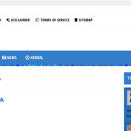
Y
DISCLAIMER
TERMS OF SERVICE
SITEMAP
NEWS
HERBAL
T
k
uk
me
kul