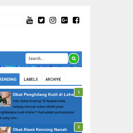
RENDING
LABELS
ARCHIVE
Obat Penghilang Kutil di Leher
Halo Sobat Kreteng! 😊 Apakah Anda
sedang mencari solusi efektif untuk
nghilangkan kutil di leher? Kutil adalah pertumbuhan
it yang umu...
Obat Alami Kencing Nanah