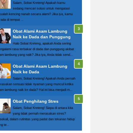
Salam, Sobat Kreteng! Apakah kamu
sedang mencari solusi untuk mengatasi
salah kencing nanah secara alami? Jika iya, kamu
ada di tempat ...
Obat Alami Asam Lambung
Naik ke Dada dan Punggung
Halo Sobat Kreteng, apakah Anda sering
ngalami rasa terbakar di dada dan punggung akibat
am lambung yang naik? Jika iya, Anda tidak send...
Obat Alami Asam Lambung
Naik ke Dada
Salam, Sobat Kreteng! Apakah Anda pernah
rasakan sensasi tidak nyaman yang muncul ketika
am lambung naik ke dada? Hal ini bisa menjadi m...
Obat Penghilang Stres
Salam, Sobat Kreteng! Siapa di antara kita
yang tidak pernah merasakan stres?
sekali, dalam rutinitas yang padat dan tekanan hidup
g te...