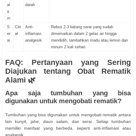
al
darah
a
m
S
Citr
Anti-
Rebus 2-3 batang serai yang sudah
er
al
inflamasi,
dimemarkan dalam 2 gelas air hingga
ai
analgesik
mendidih, tambahkan madu atau lemon dan
minum 2 kali sehari.
FAQ: Pertanyaan yang Sering
Diajukan tentang Obat Rematik
Alami 🌿
Apa saja tumbuhan yang bisa
digunakan untuk mengobati rematik?
Tumbuhan yang bisa digunakan untuk mengobati rematik antara
lain kunyit, jahe, daun salam, dan serai. Setiap tumbuhan
memiliki manfaat yang berbeda, seperti anti-inflamasi atau
analgesik.