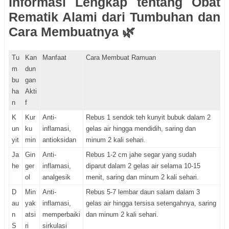
Informasi Lengkap tentang Obat
Rematik Alami dari Tumbuhan dan
Cara Membuatnya 🌿
Tu
Kan
Manfaat
Cara Membuat Ramuan
m
dun
bu
gan
ha
Akti
n
f
K
Kur
Anti-
Rebus 1 sendok teh kunyit bubuk dalam 2
un
ku
inflamasi,
gelas air hingga mendidih, saring dan
yit
min
antioksidan
minum 2 kali sehari.
Ja
Gin
Anti-
Rebus 1-2 cm jahe segar yang sudah
he
ger
inflamasi,
diparut dalam 2 gelas air selama 10-15
ol
analgesik
menit, saring dan minum 2 kali sehari.
D
Min
Anti-
Rebus 5-7 lembar daun salam dalam 3
au
yak
inflamasi,
gelas air hingga tersisa setengahnya, saring
n
atsi
memperbaiki
dan minum 2 kali sehari.
S
ri
sirkulasi