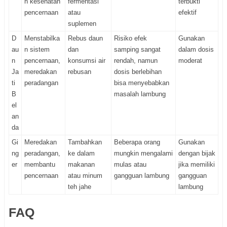
n kesehatan
fermentasi
terbukti
pencernaan
atau
efektif
suplemen
D
Menstabilka
Rebus daun
Risiko efek
Gunakan
au
n sistem
dan
samping sangat
dalam dosis
n
pencernaan,
konsumsi air
rendah, namun
moderat
Ja
meredakan
rebusan
dosis berlebihan
ti
peradangan
bisa menyebabkan
B
masalah lambung
el
an
da
Gi
Meredakan
Tambahkan
Beberapa orang
Gunakan
ng
peradangan,
ke dalam
mungkin mengalami
dengan bijak
er
membantu
makanan
mulas atau
jika memiliki
pencernaan
atau minum
gangguan lambung
gangguan
teh jahe
lambung
FAQ