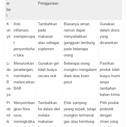
er
Penggunaan
ba
l
K
Anti-
Tambahkan
Biasanya aman,
Gunakan
un
inflamasi,
pada
namun dapat
dalam dosis
yit
mempercepa
makanan
menyebabkan
yang
t
atau sebagai
gangguan lambung
disarankan
penyembuha
suplemen
pada beberapa
n luka
orang
Li
Menurunkan
Gunakan gel
Beberapa orang
Pastikan
da
peradangan,
lidah buaya
mungkin mengalami
produk lidah
h
membantu
secara oral
diare atau kram
buaya murni
B
melancarkan
perut
tanpa
ua
BAB
tambahan
ya
bahan kimia
Pr
Menyeimban
Tambahkan
Efek samping
Pilih produk
ob
gkan flora
ke dalam diet
jarang terjadi, tetapi
probiotik
iot
usus,
melalui
mungkin termasuk
dengan
ik
meningkatka
makanan
gas atau kembung
strain yang