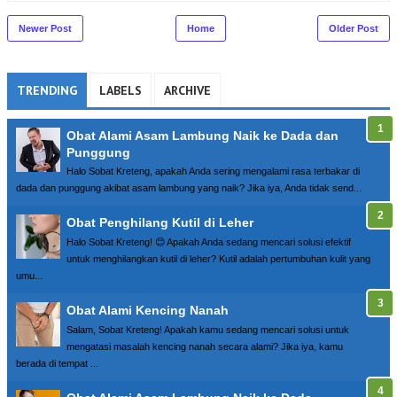
Newer Post
Home
Older Post
TRENDING
LABELS
ARCHIVE
Obat Alami Asam Lambung Naik ke Dada dan
Punggung
Halo Sobat Kreteng, apakah Anda sering mengalami rasa terbakar di
dada dan punggung akibat asam lambung yang naik? Jika iya, Anda tidak send...
Obat Penghilang Kutil di Leher
Halo Sobat Kreteng! 😊 Apakah Anda sedang mencari solusi efektif
untuk menghilangkan kutil di leher? Kutil adalah pertumbuhan kulit yang
umu...
Obat Alami Kencing Nanah
Salam, Sobat Kreteng! Apakah kamu sedang mencari solusi untuk
mengatasi masalah kencing nanah secara alami? Jika iya, kamu
berada di tempat ...