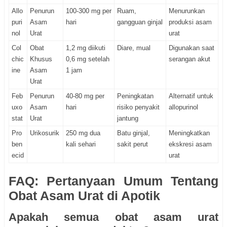
Allo
Penurun
100-300 mg per
Ruam,
Menurunkan
puri
Asam
hari
gangguan ginjal
produksi asam
nol
Urat
urat
Col
Obat
1,2 mg diikuti
Diare, mual
Digunakan saat
chic
Khusus
0,6 mg setelah
serangan akut
ine
Asam
1 jam
Urat
Feb
Penurun
40-80 mg per
Peningkatan
Alternatif untuk
uxo
Asam
hari
risiko penyakit
allopurinol
stat
Urat
jantung
Pro
Urikosurik
250 mg dua
Batu ginjal,
Meningkatkan
ben
kali sehari
sakit perut
ekskresi asam
ecid
urat
FAQ: Pertanyaan Umum Tentang
Obat Asam Urat di Apotik
Apakah semua obat asam urat