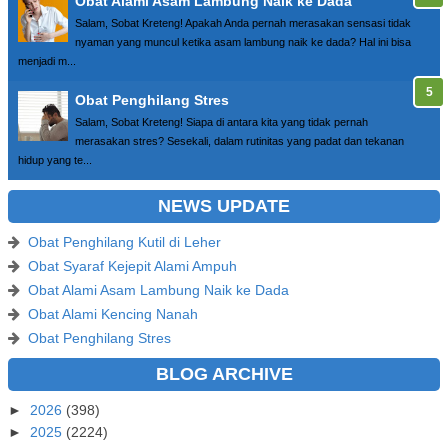
Obat Alami Asam Lambung Naik ke Dada
Salam, Sobat Kreteng! Apakah Anda pernah merasakan sensasi tidak
nyaman yang muncul ketika asam lambung naik ke dada? Hal ini bisa
menjadi m...
Obat Penghilang Stres
Salam, Sobat Kreteng! Siapa di antara kita yang tidak pernah
merasakan stres? Sesekali, dalam rutinitas yang padat dan tekanan
hidup yang te...
NEWS UPDATE
Obat Penghilang Kutil di Leher
Obat Syaraf Kejepit Alami Ampuh
Obat Alami Asam Lambung Naik ke Dada
Obat Alami Kencing Nanah
Obat Penghilang Stres
BLOG ARCHIVE
►
2026
(398)
►
2025
(2224)