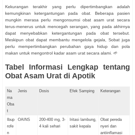
Kekurangan terakhir yang perlu dipertimbangkan adalah
kemungkinan ketergantungan pada obat. Beberapa pasien
mungkin merasa perlu mengonsumsi obat asam urat secara
terus-menerus untuk mencegah serangan, yang pada akhirnya
dapat menyebabkan ketergantungan pada obat tersebut.
Meskipun obat dapat membantu mengelola gejala, Sobat juga
perlu mempertimbangkan perubahan gaya hidup dan pola
makan untuk mengontrol kadar asam urat secara alami. 🌱
Tabel Informasi Lengkap tentang
Obat Asam Urat di Apotik
Na
Jenis
Dosis
Efek Samping
Keterangan
ma
Oba
t
Ibup
OAINS
200-400 mg, 3-
Iritasi lambung,
Obat pereda
rofe
4 kali sehari
sakit kepala
nyeri dan
n
antiinflamasi