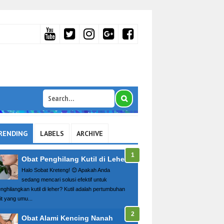
RENDING
LABELS
ARCHIVE
Obat Penghilang Kutil di Leher
Halo Sobat Kreteng! 😊 Apakah Anda
sedang mencari solusi efektif untuk
nghilangkan kutil di leher? Kutil adalah pertumbuhan
it yang umu...
Obat Alami Kencing Nanah