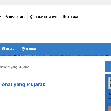
Y
DISCLAIMER
TERMS OF SERVICE
SITEMAP
NEWS
HERBAL
T
disional yang Mujarab
sional yang Mujarab
me
kul