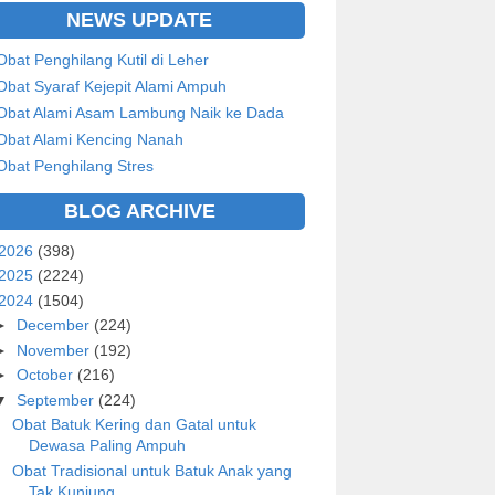
NEWS UPDATE
Obat Penghilang Kutil di Leher
Obat Syaraf Kejepit Alami Ampuh
Obat Alami Asam Lambung Naik ke Dada
Obat Alami Kencing Nanah
Obat Penghilang Stres
BLOG ARCHIVE
2026
(398)
2025
(2224)
2024
(1504)
►
December
(224)
►
November
(192)
►
October
(216)
▼
September
(224)
Obat Batuk Kering dan Gatal untuk
Dewasa Paling Ampuh
Obat Tradisional untuk Batuk Anak yang
Tak Kunjung...