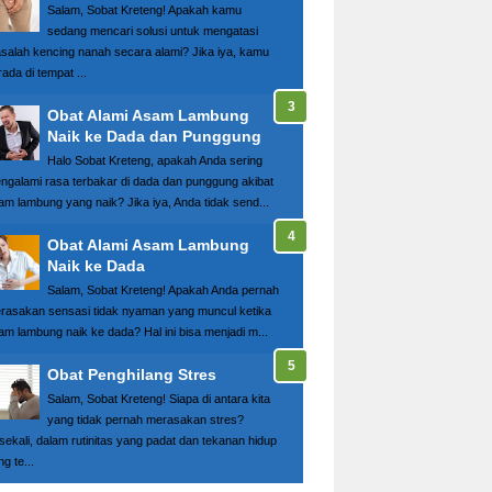
Salam, Sobat Kreteng! Apakah kamu
sedang mencari solusi untuk mengatasi
salah kencing nanah secara alami? Jika iya, kamu
ada di tempat ...
Obat Alami Asam Lambung
Naik ke Dada dan Punggung
Halo Sobat Kreteng, apakah Anda sering
ngalami rasa terbakar di dada dan punggung akibat
am lambung yang naik? Jika iya, Anda tidak send...
Obat Alami Asam Lambung
Naik ke Dada
Salam, Sobat Kreteng! Apakah Anda pernah
rasakan sensasi tidak nyaman yang muncul ketika
am lambung naik ke dada? Hal ini bisa menjadi m...
Obat Penghilang Stres
Salam, Sobat Kreteng! Siapa di antara kita
yang tidak pernah merasakan stres?
sekali, dalam rutinitas yang padat dan tekanan hidup
g te...