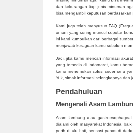
masing minuman agar kamu bisa memilih d
dan kekurangan tiap jenis minuman aga
bisa mengambil keputusan berdasarkan 
Kami juga telah menyusun FAQ (Freque
umum yang sering muncul seputar kon
ini kami kumpulkan dari berbagai sumbe
menjawab keraguan kamu sebelum membe
Jadi, jika kamu mencari informasi akur
yang tersedia di Indomaret, kamu berada
kamu menemukan solusi sederhana yang
Yuk, simak informasi selengkapnya dan 
Pendahuluan
Mengenali Asam Lambun
Asam lambung atau gastroesophageal r
dialami oleh masyarakat Indonesia, bai
perih di ulu hati, sensasi panas di dad