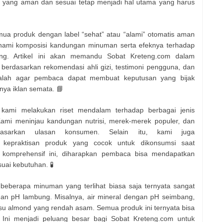
 yang aman dan sesuai tetap menjadi hal utama yang harus
mua produk dengan label “sehat” atau “alami” otomatis aman
hami komposisi kandungan minuman serta efeknya terhadap
ng. Artikel ini akan memandu Sobat Kreteng.com dalam
 berdasarkan rekomendasi ahli gizi, testimoni pengguna, dan
 adalah agar pembaca dapat membuat keputusan yang bijak
ya iklan semata. 📘
, kami melakukan riset mendalam terhadap berbagai jenis
ami meninjau kandungan nutrisi, merek-merek populer, dan
rdasarkan ulasan konsumen. Selain itu, kami juga
epraktisan produk yang cocok untuk dikonsumsi saat
g komprehensif ini, diharapkan pembaca bisa mendapatkan
uai kebutuhan. 🧪
eberapa minuman yang terlihat biasa saja ternyata sangat
n pH lambung. Misalnya, air mineral dengan pH seimbang,
usu almond yang rendah asam. Semua produk ini ternyata bisa
 Ini menjadi peluang besar bagi Sobat Kreteng.com untuk