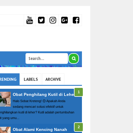
RENDING
LABELS
ARCHIVE
Obat Penghilang Kutil di Leher
Halo Sobat Kreteng! 😊 Apakah Anda
sedang mencari solusi efektif untuk
nghilangkan kutil di leher? Kutil adalah pertumbuhan
it yang umu...
Obat Alami Kencing Nanah