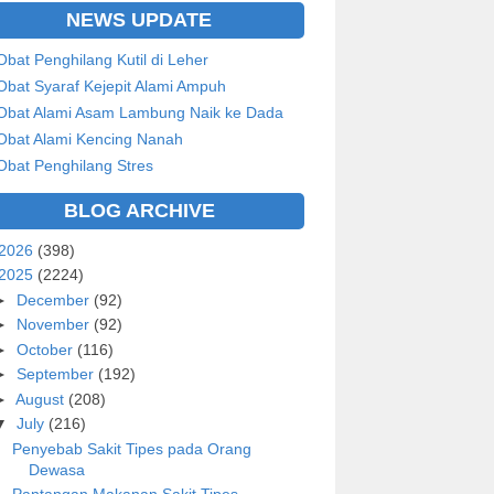
NEWS UPDATE
Obat Penghilang Kutil di Leher
Obat Syaraf Kejepit Alami Ampuh
Obat Alami Asam Lambung Naik ke Dada
Obat Alami Kencing Nanah
Obat Penghilang Stres
BLOG ARCHIVE
2026
(398)
2025
(2224)
►
December
(92)
►
November
(92)
►
October
(116)
►
September
(192)
►
August
(208)
▼
July
(216)
Penyebab Sakit Tipes pada Orang
Dewasa