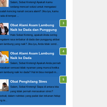
Salam, Sobat Kreteng! Apakah kamu
sedang mencari solusi untuk mengatasi
salah kencing nanah secara alami? Jika iya, kamu
ada di tempat ...
Obat Alami Asam Lambung
Naik ke Dada dan Punggung
Halo Sobat Kreteng, apakah Anda sering
ngalami rasa terbakar di dada dan punggung akibat
am lambung yang naik? Jika iya, Anda tidak send...
Obat Alami Asam Lambung
Naik ke Dada
Salam, Sobat Kreteng! Apakah Anda pernah
rasakan sensasi tidak nyaman yang muncul ketika
am lambung naik ke dada? Hal ini bisa menjadi m...
Obat Penghilang Stres
Salam, Sobat Kreteng! Siapa di antara kita
yang tidak pernah merasakan stres?
sekali, dalam rutinitas yang padat dan tekanan hidup
g te...