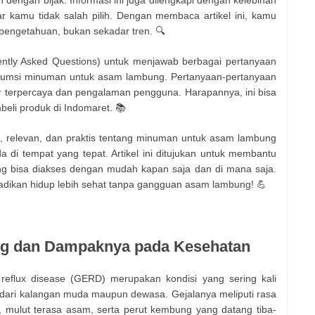
engan bijak. Informasi ini juga dilengkapi dengan kelebihan
r kamu tidak salah pilih. Dengan membaca artikel ini, kamu
pengetahuan, bukan sekadar tren. 🔍
ntly Asked Questions) untuk menjawab berbagai pertanyaan
sumsi minuman untuk asam lambung. Pertanyaan-pertanyaan
r terpercaya dan pengalaman pengguna. Harapannya, ini bisa
li produk di Indomaret. 📚
at, relevan, dan praktis tentang minuman untuk asam lambung
 di tempat yang tepat. Artikel ini ditujukan untuk membantu
 bisa diakses dengan mudah kapan saja dan di mana saja.
jadikan hidup lebih sehat tanpa gangguan asam lambung! 💪
g dan Dampaknya pada Kesehatan
eflux disease (GERD) merupakan kondisi yang sering kali
k dari kalangan muda maupun dewasa. Gejalanya meliputi rasa
a, mulut terasa asam, serta perut kembung yang datang tiba-