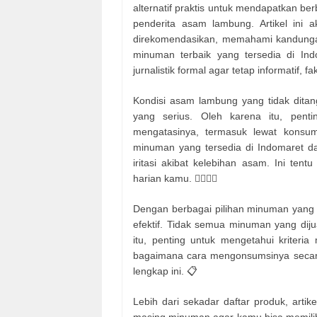
alternatif praktis untuk mendapatkan b
penderita asam lambung. Artikel ini
direkomendasikan, memahami kandunga
minuman terbaik yang tersedia di Ind
jurnalistik formal agar tetap informatif, 
Kondisi asam lambung yang tidak dita
yang serius. Oleh karena itu, pen
mengatasinya, termasuk lewat konsu
minuman yang tersedia di Indomaret d
iritasi akibat kelebihan asam. Ini ten
harian kamu. 🚶‍♂️🚶‍♀️
Dengan berbagai pilihan minuman yang
efektif. Tidak semua minuman yang dij
itu, penting untuk mengetahui kriteri
bagaimana cara mengonsumsinya secar
lengkap ini. 📋
Lebih dari sekadar daftar produk, artik