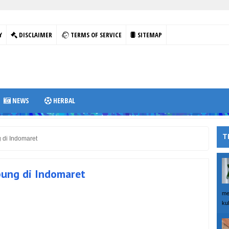
Y
DISCLAIMER
TERMS OF SERVICE
SITEMAP
NEWS
HERBAL
T
di Indomaret
ung di Indomaret
me
kul