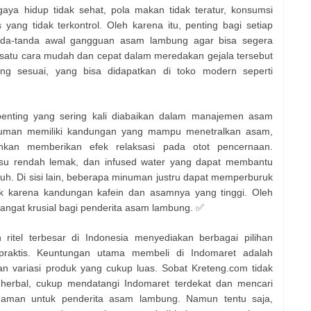
gaya hidup tidak sehat, pola makan tidak teratur, konsumsi
ang tidak terkontrol. Oleh karena itu, penting bagi setiap
tanda-tanda awal gangguan asam lambung agar bisa segera
satu cara mudah dan cepat dalam meredakan gejala tersebut
g sesuai, yang bisa didapatkan di toko modern seperti
enting yang sering kali diabaikan dalam manajemen asam
numan memiliki kandungan yang mampu menetralkan asam,
hkan memberikan efek relaksasi pada otot pencernaan.
usu rendah lemak, dan infused water yang dapat membantu
. Di sisi lain, beberapa minuman justru dapat memperburuk
eruk karena kandungan kafein dan asamnya yang tinggi. Oleh
sangat krusial bagi penderita asam lambung. ✅
 ritel terbesar di Indonesia menyediakan berbagai pilihan
praktis. Keuntungan utama membeli di Indomaret adalah
n variasi produk yang cukup luas. Sobat Kreteng.com tidak
 herbal, cukup mendatangi Indomaret terdekat dan mencari
si aman untuk penderita asam lambung. Namun tentu saja,