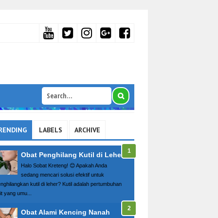
RENDING
LABELS
ARCHIVE
Obat Penghilang Kutil di Leher
Halo Sobat Kreteng! 😊 Apakah Anda
sedang mencari solusi efektif untuk
nghilangkan kutil di leher? Kutil adalah pertumbuhan
it yang umu...
Obat Alami Kencing Nanah