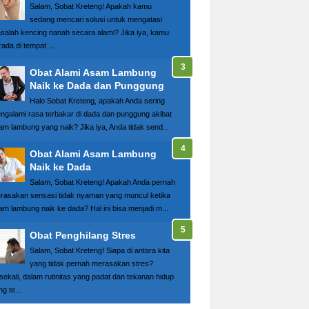
Salam, Sobat Kreteng! Apakah kamu
sedang mencari solusi untuk mengatasi
salah kencing nanah secara alami? Jika iya, kamu
ada di tempat ...
Obat Alami Asam Lambung
Naik ke Dada dan Punggung
Halo Sobat Kreteng, apakah Anda sering
ngalami rasa terbakar di dada dan punggung akibat
am lambung yang naik? Jika iya, Anda tidak send...
Obat Alami Asam Lambung
Naik ke Dada
Salam, Sobat Kreteng! Apakah Anda pernah
rasakan sensasi tidak nyaman yang muncul ketika
am lambung naik ke dada? Hal ini bisa menjadi m...
Obat Penghilang Stres
Salam, Sobat Kreteng! Siapa di antara kita
yang tidak pernah merasakan stres?
sekali, dalam rutinitas yang padat dan tekanan hidup
g te...