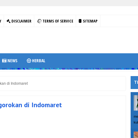
Y
DISCLAIMER
TERMS OF SERVICE
SITEMAP
NEWS
HERBAL
T
kan di Indomaret
gorokan di Indomaret
me
kul