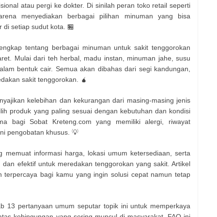
nal atau pergi ke dokter. Di sinilah peran toko retail seperti
karena menyediakan berbagai pilihan minuman yang bisa
di setiap sudut kota. 🏪
 lengkap tentang berbagai minuman untuk sakit tenggorokan
ret. Mulai dari teh herbal, madu instan, minuman jahe, susu
dalam bentuk cair. Semua akan dibahas dari segi kandungan,
edakan sakit tenggorokan. 🧉
menyajikan kelebihan dan kekurangan dari masing-masing jenis
ih produk yang paling sesuai dengan kebutuhan dan kondisi
ama bagi Sobat Kreteng.com yang memiliki alergi, riwayat
ani pengobatan khusus. 💡
 memuat informasi harga, lokasi umum ketersediaan, serta
an efektif untuk meredakan tenggorokan yang sakit. Artikel
n terpercaya bagi kamu yang ingin solusi cepat namun tetap
b 13 pertanyaan umum seputar topik ini untuk memperkaya
s kebingungan yang sering muncul di masyarakat. FAQ ini