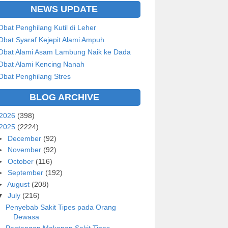
NEWS UPDATE
Obat Penghilang Kutil di Leher
Obat Syaraf Kejepit Alami Ampuh
Obat Alami Asam Lambung Naik ke Dada
Obat Alami Kencing Nanah
Obat Penghilang Stres
BLOG ARCHIVE
2026
(398)
2025
(2224)
►
December
(92)
►
November
(92)
►
October
(116)
►
September
(192)
►
August
(208)
▼
July
(216)
Penyebab Sakit Tipes pada Orang
Dewasa