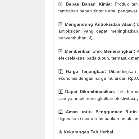
2️⃣
Bebas Bahan Kimia:
Produk teh
tambahan bahan sintetis atau pengawet, 
3️⃣
Mengandung Antioksidan Alami:
B
antioksidan yang dapat meningkatka
penyembuhan. 💪
4️⃣
Memberikan Efek Menenangkan:
A
efek relaksasi pada tubuh, termasuk me
5️⃣
Harga Terjangkau:
Dibandingkan d
ekonomis dengan harga mulai dari Rp3.0
6️⃣
Dapat Dikombinasikan:
Teh herbal
lainnya untuk meningkatkan efektivitasn
7️⃣
Aman untuk Penggunaan Rutin:
digunakan secara rutin bahkan untuk jan
⚠️ Kekurangan Teh Herbal: