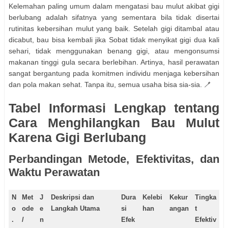
Kelemahan paling umum dalam mengatasi bau mulut akibat gigi
berlubang adalah sifatnya yang sementara bila tidak disertai
rutinitas kebersihan mulut yang baik. Setelah gigi ditambal atau
dicabut, bau bisa kembali jika Sobat tidak menyikat gigi dua kali
sehari, tidak menggunakan benang gigi, atau mengonsumsi
makanan tinggi gula secara berlebihan. Artinya, hasil perawatan
sangat bergantung pada komitmen individu menjaga kebersihan
dan pola makan sehat. Tanpa itu, semua usaha bisa sia-sia. 🪥
Tabel Informasi Lengkap tentang
Cara Menghilangkan Bau Mulut
Karena Gigi Berlubang
Perbandingan Metode, Efektivitas, dan
Waktu Perawatan
N
Met
J
Deskripsi dan
Dura
Kelebi
Kekur
Tingka
o
ode
e
Langkah Utama
si
han
angan
t
.
/
n
Efek
Efektiv