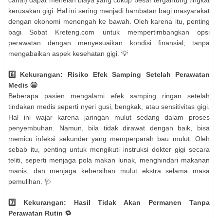
canal) dapat menelan biaya yang cukup besar tergantung tingkat
kerusakan gigi. Hal ini sering menjadi hambatan bagi masyarakat
dengan ekonomi menengah ke bawah. Oleh karena itu, penting
bagi Sobat Kreteng.com untuk mempertimbangkan opsi
perawatan dengan menyesuaikan kondisi finansial, tanpa
mengabaikan aspek kesehatan gigi. 💡
6️⃣ Kekurangan: Risiko Efek Samping Setelah Perawatan
Medis 😬
Beberapa pasien mengalami efek samping ringan setelah
tindakan medis seperti nyeri gusi, bengkak, atau sensitivitas gigi.
Hal ini wajar karena jaringan mulut sedang dalam proses
penyembuhan. Namun, bila tidak dirawat dengan baik, bisa
memicu infeksi sekunder yang memperparah bau mulut. Oleh
sebab itu, penting untuk mengikuti instruksi dokter gigi secara
teliti, seperti menjaga pola makan lunak, menghindari makanan
manis, dan menjaga kebersihan mulut ekstra selama masa
pemulihan. 🩺
7️⃣ Kekurangan: Hasil Tidak Akan Permanen Tanpa
Perawatan Rutin 🔁