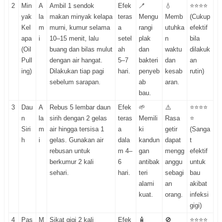
2
Min
A
Ambil 1 sendok
Efek
🪥
💧
⭐⭐⭐⭐
yak
la
makan minyak kelapa
teras
Mengu
Memb
(Cukup
Kel
m
murni, kumur selama
a
rangi
utuhka
efektif
apa
i
10–15 menit, lalu
setel
plak
n
bila
(Oil
buang dan bilas mulut
ah
dan
waktu
dilakuk
Pull
dengan air hangat.
5–7
bakteri
dan
an
ing)
Dilakukan tiap pagi
hari.
penyeb
kesab
rutin)
sebelum sarapan.
ab
aran.
bau.
3
Dau
A
Rebus 5 lembar daun
Efek
🌱
⚠️
⭐⭐⭐⭐
n
la
sirih dengan 2 gelas
teras
Memili
Rasa
⭐
Siri
m
air hingga tersisa 1
a
ki
getir
(Sanga
h
i
gelas. Gunakan air
dala
kandun
dapat
t
rebusan untuk
m 4–
gan
mengg
efektif
berkumur 2 kali
6
antibak
anggu
untuk
sehari.
hari.
teri
sebagi
bau
alami
an
akibat
kuat.
orang.
infeksi
gigi)
4
Pas
M
Sikat gigi 2 kali
Efek
🧴
🚫
⭐⭐⭐⭐