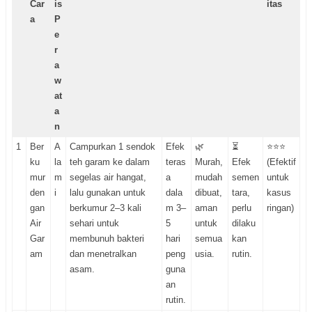
Car
is
itas
a
P
e
r
a
w
at
a
n
1
Ber
A
Campurkan 1 sendok
Efek
🌿
⏳
⭐⭐⭐
ku
la
teh garam ke dalam
teras
Murah,
Efek
(Efektif
mur
m
segelas air hangat,
a
mudah
semen
untuk
den
i
lalu gunakan untuk
dala
dibuat,
tara,
kasus
gan
berkumur 2–3 kali
m 3–
aman
perlu
ringan)
Air
sehari untuk
5
untuk
dilaku
Gar
membunuh bakteri
hari
semua
kan
am
dan menetralkan
peng
usia.
rutin.
asam.
guna
an
rutin.