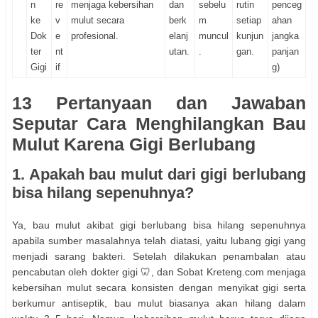
n
re
menjaga kebersihan
dan
sebelu
rutin
penceg
ke
v
mulut secara
berk
m
setiap
ahan
Dok
e
profesional.
elanj
muncul
kunjun
jangka
ter
nt
utan.
.
gan.
panjan
Gigi
if
g)
13 Pertanyaan dan Jawaban
Seputar Cara Menghilangkan Bau
Mulut Karena Gigi Berlubang
1. Apakah bau mulut dari gigi berlubang
bisa hilang sepenuhnya?
Ya, bau mulut akibat gigi berlubang bisa hilang sepenuhnya
apabila sumber masalahnya telah diatasi, yaitu lubang gigi yang
menjadi sarang bakteri. Setelah dilakukan penambalan atau
pencabutan oleh dokter gigi 🦷, dan Sobat Kreteng.com menjaga
kebersihan mulut secara konsisten dengan menyikat gigi serta
berkumur antiseptik, bau mulut biasanya akan hilang dalam