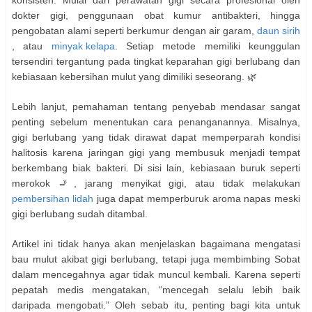
konsisten. Mulai dari perawatan gigi secara profesional oleh
dokter gigi, penggunaan obat kumur antibakteri, hingga
pengobatan alami seperti berkumur dengan air garam,
daun sirih
, atau
minyak kelapa
. Setiap metode memiliki keunggulan
tersendiri tergantung pada tingkat keparahan gigi berlubang dan
kebiasaan kebersihan mulut yang dimiliki seseorang. 🌿
Lebih lanjut, pemahaman tentang penyebab mendasar sangat
penting sebelum menentukan cara penanganannya. Misalnya,
gigi berlubang yang tidak dirawat dapat memperparah kondisi
halitosis karena jaringan gigi yang membusuk menjadi tempat
berkembang biak bakteri. Di sisi lain, kebiasaan buruk seperti
merokok 🚬, jarang menyikat gigi, atau tidak melakukan
pembersihan lidah
juga dapat memperburuk aroma napas meski
gigi berlubang sudah ditambal.
Artikel ini tidak hanya akan menjelaskan bagaimana mengatasi
bau mulut akibat gigi berlubang, tetapi juga membimbing Sobat
dalam mencegahnya agar tidak muncul kembali. Karena seperti
pepatah medis mengatakan, “mencegah selalu lebih baik
daripada mengobati.” Oleh sebab itu, penting bagi kita untuk