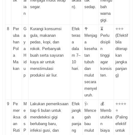
tik
ar
menjaga mulut tetap
akaia
tak
mengu
ia
segar.
n).
sedap.
bah
n
warna
gigi.
8
Per
G
Kurangi konsumsi
Efek
🥦
⏳
⭐⭐⭐
uba
a
gula, makanan
teras
Menjag
Perlu
(Efektif
han
y
pedas, kopi, dan
a
a
disipli
bila
Pol
a
rokok. Perbanyak
dala
keseha
n
diterap
a
H
buah serta sayuran
m 7–
tan
tinggi
kan
Ma
id
kaya air untuk
10
tubuh
agar
jangka
kan
u
menstimulasi
hari.
dan
konsis
panjan
p
produksi air liur.
mulut
ten.
g)
secara
menyel
uruh.
9
Pe
M
Lakukan pemeriksaan
Efek
🩺
💰
⭐⭐⭐⭐
mer
e
tiap 6 bulan untuk
jangk
Mence
Memb
⭐
iksa
di
mendeteksi gigi
a
gah
utuhka
(Paling
an
s
berlubang baru,
panja
bau
n
efektif
Ruti
P
infeksi gusi, dan
ng
mulut
biaya
untuk