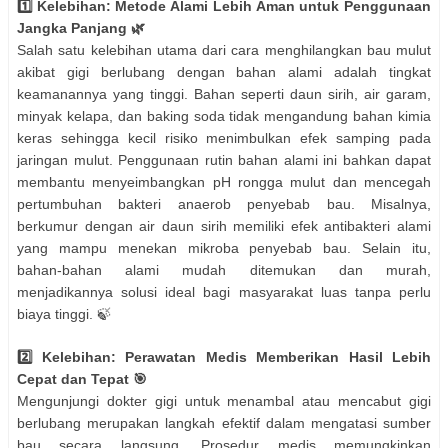
1️⃣ Kelebihan: Metode Alami Lebih Aman untuk Penggunaan
Jangka Panjang 🌿
Salah satu kelebihan utama dari cara menghilangkan bau mulut
akibat gigi berlubang dengan bahan alami adalah tingkat
keamanannya yang tinggi. Bahan seperti daun sirih, air garam,
minyak kelapa, dan baking soda tidak mengandung bahan kimia
keras sehingga kecil risiko menimbulkan efek samping pada
jaringan mulut. Penggunaan rutin bahan alami ini bahkan dapat
membantu menyeimbangkan pH rongga mulut dan mencegah
pertumbuhan bakteri anaerob penyebab bau. Misalnya,
berkumur dengan air daun sirih memiliki efek antibakteri alami
yang mampu menekan mikroba penyebab bau. Selain itu,
bahan-bahan alami mudah ditemukan dan murah,
menjadikannya solusi ideal bagi masyarakat luas tanpa perlu
biaya tinggi. 🍃
2️⃣ Kelebihan: Perawatan Medis Memberikan Hasil Lebih
Cepat dan Tepat 🎯
Mengunjungi dokter gigi untuk menambal atau mencabut gigi
berlubang merupakan langkah efektif dalam mengatasi sumber
bau secara langsung. Prosedur medis memungkinkan