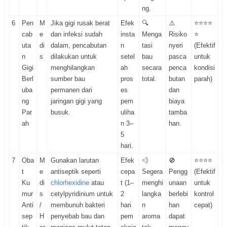
ng.
6
Pen
M
Jika gigi rusak berat
Efek
🔍
⚠️
⭐⭐⭐⭐
cab
e
dan infeksi sudah
insta
Menga
Risiko
⭐
uta
di
dalam, pencabutan
n
tasi
nyeri
(Efektif
n
s
dilakukan untuk
setel
bau
pasca
untuk
Gigi
menghilangkan
ah
secara
penca
kondisi
Berl
sumber bau
pros
total.
butan
parah)
uba
permanen dari
es
dan
ng
jaringan gigi yang
pem
biaya
Par
busuk.
uliha
tamba
ah
n 3–
han.
5
hari.
7
Oba
M
Gunakan larutan
Efek
💨
🚫
⭐⭐⭐⭐
t
e
antiseptik seperti
cepa
Segera
Pengg
(Efektif
Ku
di
chlorhexidine
atau
t (1–
menghi
unaan
untuk
mur
s
cetylpyridinium untuk
2
langka
berlebi
kontrol
Anti
/
membunuh bakteri
hari
n
han
cepat)
sep
H
penyebab bau dan
pem
aroma
dapat