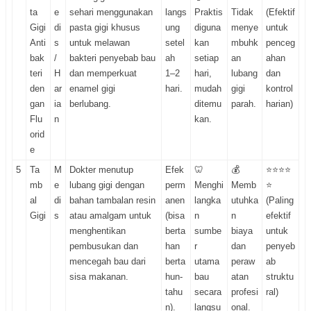
ta
e
sehari menggunakan
langs
Praktis
Tidak
(Efektif
Gigi
di
pasta gigi khusus
ung
diguna
menye
untuk
Anti
s
untuk melawan
setel
kan
mbuhk
penceg
bak
/
bakteri penyebab bau
ah
setiap
an
ahan
teri
H
dan memperkuat
1–2
hari,
lubang
dan
den
ar
enamel gigi
hari.
mudah
gigi
kontrol
gan
ia
berlubang.
ditemu
parah.
harian)
Flu
n
kan.
orid
e
5
Ta
M
Dokter menutup
Efek
🦷
💰
⭐⭐⭐⭐
mb
e
lubang gigi dengan
perm
Menghi
Memb
⭐
al
di
bahan tambalan resin
anen
langka
utuhka
(Paling
Gigi
s
atau amalgam untuk
(bisa
n
n
efektif
menghentikan
berta
sumbe
biaya
untuk
pembusukan dan
han
r
dan
penyeb
mencegah bau dari
berta
utama
peraw
ab
sisa makanan.
hun-
bau
atan
struktu
tahu
secara
profesi
ral)
n).
langsu
onal.