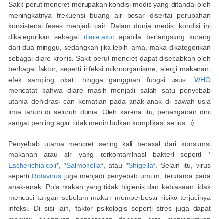
Sakit perut mencret merupakan kondisi medis yang ditandai oleh
meningkatnya frekuensi buang air besar disertai perubahan
konsistensi feses menjadi cair. Dalam dunia medis, kondisi ini
dikategorikan sebagai
diare akut
apabila berlangsung kurang
dari dua minggu, sedangkan jika lebih lama, maka dikategorikan
sebagai diare kronis. Sakit perut mencret dapat disebabkan oleh
berbagai faktor, seperti infeksi mikroorganisme, alergi makanan,
efek samping obat, hingga gangguan fungsi usus.
WHO
mencatat bahwa diare masih menjadi salah satu penyebab
utama dehidrasi dan kematian pada anak-anak di bawah usia
lima tahun di seluruh dunia. Oleh karena itu, penanganan dini
sangat penting agar tidak menimbulkan komplikasi serius. 💧
Penyebab utama mencret sering kali berasal dari konsumsi
makanan atau air yang terkontaminasi bakteri seperti *
Escherichia coli
*, *
Salmonella
*, atau *
Shigella
*. Selain itu, virus
seperti
Rotavirus
juga menjadi penyebab umum, terutama pada
anak-anak. Pola makan yang tidak higienis dan kebiasaan tidak
mencuci tangan sebelum makan memperbesar risiko terjadinya
infeksi. Di sisi lain, faktor psikologis seperti stres juga dapat