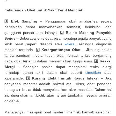
Kekurangan Obat untuk Sakit Perut Mencret:
1️⃣
Efek Samping
– Penggunaan obat antidiarhea secara
berlebihan dapat menyebabkan sembelit, kembung, dan
gangguan pencernaan lainnya. 2️⃣
Risiko Masking Penyakit
Serius
– Beberapa jenis obat bisa menutupi gejala penyakit yang
lebih berat seperti disentri atau
kolera
, sehingga diagnosis
menjadi tertunda. 3️⃣
Ketergantungan Obat
– Jika digunakan
tanpa panduan medis, tubuh bisa menjadi terlalu bergantung
pada obat tertentu dalam menormalkan fungsi usus. 4️⃣
Reaksi
Alergi
– Sebagian pasien dapat mengalami reaksi alergi
terhadap bahan aktif dalam obat seperti
simetikon
atau
loperamide. 5️⃣
Kurang Efektif untuk Kasus Infeksi
– Jika
penyebab mencret adalah bakteri atau virus, obat penahan
buang air besar tidak menyelesaikan akar masalah. Dalam hal
ini, diperlukan antibiotik atau terapi tambahan sesuai anjuran
dokter ⚠️.
Menariknya, meskipun obat modern memiliki banyak kelebihan