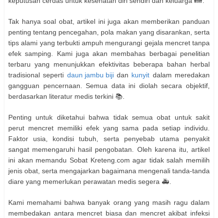
keputusan cerdas untuk kesehatan diri sendiri dan keluarga 👪.
Tak hanya soal obat, artikel ini juga akan memberikan panduan
penting tentang pencegahan, pola makan yang disarankan, serta
tips alami yang terbukti ampuh mengurangi gejala mencret tanpa
efek samping. Kami juga akan membahas berbagai penelitian
terbaru yang menunjukkan efektivitas beberapa bahan herbal
tradisional seperti
daun jambu biji
dan
kunyit
dalam meredakan
gangguan pencernaan. Semua data ini diolah secara objektif,
berdasarkan literatur medis terkini 📚.
Penting untuk diketahui bahwa tidak semua obat untuk sakit
perut mencret memiliki efek yang sama pada setiap individu.
Faktor usia, kondisi tubuh, serta penyebab utama penyakit
sangat memengaruhi hasil pengobatan. Oleh karena itu, artikel
ini akan memandu Sobat Kreteng.com agar tidak salah memilih
jenis obat, serta mengajarkan bagaimana mengenali tanda-tanda
diare yang memerlukan perawatan medis segera 🚑.
Kami memahami bahwa banyak orang yang masih ragu dalam
membedakan antara mencret biasa dan mencret akibat infeksi