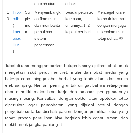
setelah diare.
sehari.
1
Probi
Su
Menyeimbangk
Sesuai petunjuk
Mencegah diare
0
otik
ple
an flora usus
kemasan,
kambuh kembali
(
me
dan membantu
umumnya 1–2
dengan menjaga
Lact
n
pemulihan
kapsul per hari.
mikrobiota usus
obac
sistem
tetap sehat. 🦠
illus
pencernaan.
)
Tabel di atas menggambarkan betapa luasnya pilihan obat untuk
mengatasi sakit perut mencret, mulai dari obat medis yang
bekerja cepat hingga obat herbal yang lebih alami dan minim
efek samping. Namun, penting untuk diingat bahwa setiap jenis
obat memiliki mekanisme kerja dan batasan penggunaannya
masing-masing. Konsultasi dengan dokter atau apoteker tetap
diperlukan agar pengobatan yang dijalani sesuai dengan
penyebab serta kondisi fisik pasien. Dengan pemilihan obat yang
tepat, proses pemulihan bisa berjalan lebih cepat, aman, dan
efektif untuk jangka panjang. ⚕️