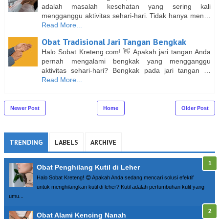
adalah masalah kesehatan yang sering kali
mengganggu aktivitas sehari-hari. Tidak hanya men…
Read More...
Obat Tradisional Jari Tangan Bengkak
Halo Sobat Kreteng.com! 👋 Apakah jari tangan Anda
pernah mengalami bengkak yang mengganggu
aktivitas sehari-hari? Bengkak pada jari tangan …
Read More...
Newer Post
Home
Older Post
TRENDING
LABELS
ARCHIVE
Obat Penghilang Kutil di Leher
Halo Sobat Kreteng! 😊 Apakah Anda sedang mencari solusi efektif
untuk menghilangkan kutil di leher? Kutil adalah pertumbuhan kulit yang
umu...
Obat Alami Kencing Nanah