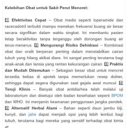
Kelebihan Obat untuk Sakit Perut Mencret:
1️⃣
Efektivitas Cepat
– Obat medis seperti loperamide dan
racecadotril terbukti mampu menekan frekuensi buang air besar
secara signifikan dalam waktu singkat. Ini membantu pasien
tetap beraktivitas tanpa terganggu oleh dorongan buang air
terus-menerus. 2️⃣
Mengurangi Risiko Dehidrasi
– Kombinasi
obat dan oralit berperan penting dalam menstabilkan cairan
tubuh yang hilang akibat diare. Ini sangat penting terutama bagi
anak-anak dan lansia yang rentan kekurangan cairan. 3️⃣
Praktis
dan Mudah Ditemukan
– Sebagian besar obat untuk mencret
tersedia bebas di apotek tanpa memerlukan resep dokter,
sehingga dapat segera digunakan saat gejala awal muncul. 4️⃣
Teruji Klinis
– Banyak obat antidiarhea telah melalui uji
laboratorium dan disetujui oleh badan kesehatan seperti
BPOM
dan WHO. Ini menjamin keamanan penggunaan jangka pendek.
5️⃣
Alternatif Herbal Alami
– Bahan seperti daun jambu biji,
kunyit, dan
jahe
dapat menjadi opsi yang lebih lembut bagi
tubuh, terutama bagi mereka yang sensitif terhadap obat kimia
🌿.