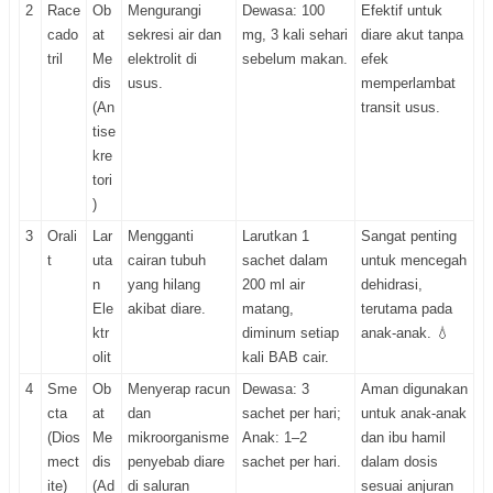
2
Race
Ob
Mengurangi
Dewasa: 100
Efektif untuk
cado
at
sekresi air dan
mg, 3 kali sehari
diare akut tanpa
tril
Me
elektrolit di
sebelum makan.
efek
dis
usus.
memperlambat
(An
transit usus.
tise
kre
tori
)
3
Orali
Lar
Mengganti
Larutkan 1
Sangat penting
t
uta
cairan tubuh
sachet dalam
untuk mencegah
n
yang hilang
200 ml air
dehidrasi,
Ele
akibat diare.
matang,
terutama pada
ktr
diminum setiap
anak-anak. 💧
olit
kali BAB cair.
4
Sme
Ob
Menyerap racun
Dewasa: 3
Aman digunakan
cta
at
dan
sachet per hari;
untuk anak-anak
(Dios
Me
mikroorganisme
Anak: 1–2
dan ibu hamil
mect
dis
penyebab diare
sachet per hari.
dalam dosis
ite)
(Ad
di saluran
sesuai anjuran