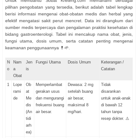
Untuk membantu Sobat Kreteng.com memahami berbagai
pilihan pengobatan yang tersedia, berikut adalah tabel lengkap
berisi informasi mengenai obat-obatan medis dan herbal yang
efektif mengatasi sakit perut mencret. Data ini dirangkum dari
sumber medis terpercaya dan pengalaman praktisi kesehatan di
bidang gastroenterologi. Tabel ini mencakup nama obat, jenis,
fungsi utama, dosis umum, serta catatan penting mengenai
keamanan penggunaannya 💊🌱.
N
Nam
Jen
Fungsi Utama
Dosis Umum
Keterangan /
o
a
is
Catatan
Obat
1
Lope
Ob
Memperlambat
Dewasa: 2 mg
Tidak
rami
at
gerakan usus
setelah buang
disarankan
de
Me
dan mengurangi
air besar,
untuk anak-anak
dis
frekuensi buang
maksimal 8
di bawah 12
(An
air besar.
mg/hari.
tahun tanpa
tidi
resep dokter. ⚠️
arh
ea)