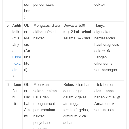
sor
pencernaan.
dokter.
ben
)
5
Antib
Ob
Mengatasi diare
Dewasa: 500
Hanya
iotik
at
akibat infeksi
mg, 2 kali sehari
digunakan
(mis
Me
bakteri.
selama 3–5 hari.
berdasarkan
alny
dis
hasil diagnosis
a
(An
dokter. 🚫
Cipro
tiba
Jangan
floxa
kte
dikonsumsi
cin
ri)
sembarangan.
)
6
Daun
Ob
Menekan
Rebus 7 lembar
Efek herbal
Jam
at
sekresi cairan
daun segar
alami tanpa
bu
Her
usus dan
dalam 2 gelas
bahan kimia. 🌿
Biji
bal
menghambat
air hingga
Aman untuk
Ala
pertumbuhan
tersisa 1 gelas,
semua usia.
mi
bakteri
diminum 2 kali
penyebab
sehari.
mencret.