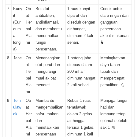
7
Kuny
Ob
Bersifat
1 ruas kunyit
Cocok untuk
it
at
antibakteri,
diparut dan
diare ringan dan
(Cur
Her
antiinflamasi,
diseduh dengan
gangguan
cum
bal
dan membantu
air hangat,
pencernaan
a
Ala
menormalkan
diminum 2 kali
akibat makanan.
long
mi
fungsi
sehari.
🍵
a)
pencernaan.
8
Jahe
Ob
Menenangkan
1 potong jahe
Meningkatkan
at
otot perut dan
direbus dalam
daya tahan
Her
mengurangi
200 ml air,
tubuh dan
bal
mual akibat
diminum hangat
mempercepat
Ala
mencret.
2 kali sehari.
pemulihan. 💪
mi
9
Tem
Ob
Membantu
Rebus 1 ruas
Menjaga fungsi
ulaw
at
mengembalikan
temulawak
hati dan
ak
Her
nafsu makan
dalam 2 gelas
lambung tetap
bal
dan
air hingga
optimal setelah
Ala
menstabilkan
tersisa 1 gelas,
sakit. 🌼
mi
pencernaan
diminum 1 kali