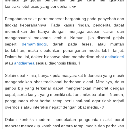
memicu gangguan pencernaan dengan cara meningkatkan
kontraksi otot usus yang berlebihan. 🧫
Pengobatan sakit perut mencret bergantung pada penyebab dan
tingkat keparahannya. Pada kasus ringan, penderita dapat
memulihkan diri hanya dengan menjaga asupan cairan dan
mengonsumsi makanan lembut. Namun, jika disertai gejala
seperti
demam tinggi
, darah pada feses, atau muntah
berlebihan, maka dibutuhkan penanganan medis lebih lanjut.
Dalam hal ini, dokter biasanya akan memberikan obat
antibakteri
atau
antidiarhea
sesuai diagnosis klinis. ⚕️
Selain obat kimia, banyak pula masyarakat Indonesia yang masih
mengandalkan obat tradisional berbahan alami. Misalnya, daun
jambu biji yang terkenal dapat menghentikan mencret dengan
cepat, serta kunyit yang memiliki sifat antimikroba alami. Namun,
penggunaan obat herbal tetap perlu hati-hati agar tidak terjadi
overdosis atau interaksi negatif dengan obat medis. 🌿
Dalam konteks modern, pendekatan pengobatan sakit perut
mencret mencakup kombinasi antara terapi medis dan perbaikan