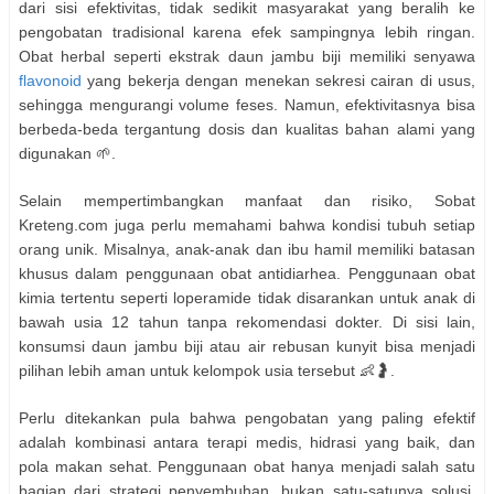
dari sisi efektivitas, tidak sedikit masyarakat yang beralih ke
pengobatan tradisional karena efek sampingnya lebih ringan.
Obat herbal seperti ekstrak daun jambu biji memiliki senyawa
flavonoid
yang bekerja dengan menekan sekresi cairan di usus,
sehingga mengurangi volume feses. Namun, efektivitasnya bisa
berbeda-beda tergantung dosis dan kualitas bahan alami yang
digunakan 🌱.
Selain mempertimbangkan manfaat dan risiko, Sobat
Kreteng.com juga perlu memahami bahwa kondisi tubuh setiap
orang unik. Misalnya, anak-anak dan ibu hamil memiliki batasan
khusus dalam penggunaan obat antidiarhea. Penggunaan obat
kimia tertentu seperti loperamide tidak disarankan untuk anak di
bawah usia 12 tahun tanpa rekomendasi dokter. Di sisi lain,
konsumsi daun jambu biji atau air rebusan kunyit bisa menjadi
pilihan lebih aman untuk kelompok usia tersebut 👶🤰.
Perlu ditekankan pula bahwa pengobatan yang paling efektif
adalah kombinasi antara terapi medis, hidrasi yang baik, dan
pola makan sehat. Penggunaan obat hanya menjadi salah satu
bagian dari strategi penyembuhan, bukan satu-satunya solusi.