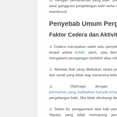
🦶 Dengan pemahaman yang baik, Sob
awal gangguan pergelangan kaki serta 
memburuk.
Penyebab Umum Perge
Faktor Cedera dan Aktivit
⚠️ Cedera merupakan salah satu penyeba
terjadi akibat
terkilir
, jatuh, atau be
mengalami peregangan berlebih atau ro
⚠️ Aktivitas fisik yang dilakukan tanpa
dan sendi yang tidak siap menerima beba
⚠️ Olahraga dengan int
permainan yang melibatkan banyak lom
pergelangan kaki. Jika tidak diimbangi d
⚠️ Selain itu, penggunaan alas kaki ya
Sepatu yang tidak menopang perg