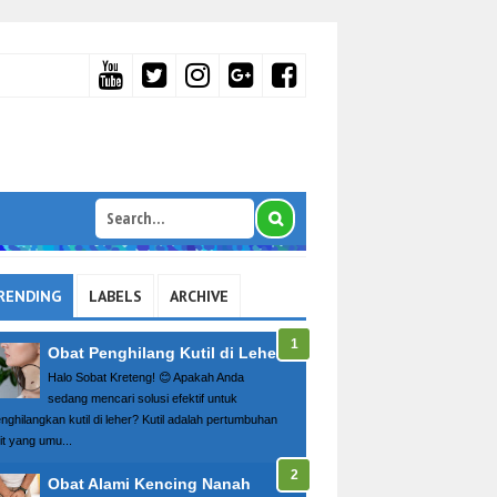
RENDING
LABELS
ARCHIVE
Obat Penghilang Kutil di Leher
Halo Sobat Kreteng! 😊 Apakah Anda
sedang mencari solusi efektif untuk
nghilangkan kutil di leher? Kutil adalah pertumbuhan
it yang umu...
Obat Alami Kencing Nanah