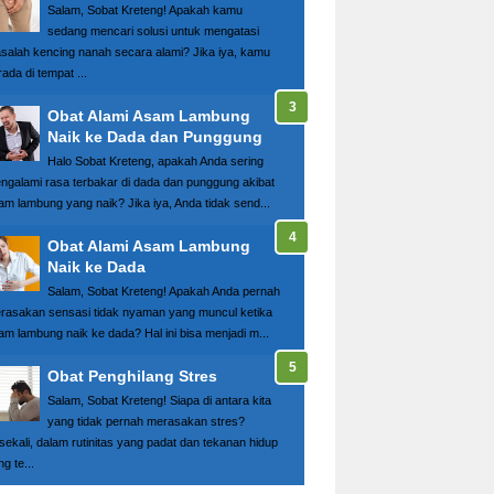
Salam, Sobat Kreteng! Apakah kamu
sedang mencari solusi untuk mengatasi
salah kencing nanah secara alami? Jika iya, kamu
ada di tempat ...
Obat Alami Asam Lambung
Naik ke Dada dan Punggung
Halo Sobat Kreteng, apakah Anda sering
ngalami rasa terbakar di dada dan punggung akibat
am lambung yang naik? Jika iya, Anda tidak send...
Obat Alami Asam Lambung
Naik ke Dada
Salam, Sobat Kreteng! Apakah Anda pernah
rasakan sensasi tidak nyaman yang muncul ketika
am lambung naik ke dada? Hal ini bisa menjadi m...
Obat Penghilang Stres
Salam, Sobat Kreteng! Siapa di antara kita
yang tidak pernah merasakan stres?
sekali, dalam rutinitas yang padat dan tekanan hidup
g te...