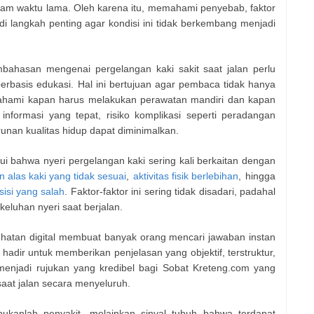
alam waktu lama. Oleh karena itu, memahami penyebab, faktor
i langkah penting agar kondisi ini tidak berkembang menjadi
mbahasan mengenai pergelangan kaki sakit saat jalan perlu
rbasis edukasi. Hal ini bertujuan agar pembaca tidak hanya
mahami kapan harus melakukan perawatan mandiri dan kapan
nformasi yang tepat, risiko komplikasi seperti peradangan
runan kualitas hidup dapat diminimalkan.
i bahwa nyeri pergelangan kaki sering kali berkaitan dengan
alas kaki yang tidak sesuai
,
aktivitas fisik berlebihan
, hingga
sisi yang salah
. Faktor-faktor ini sering tidak disadari, padahal
eluhan nyeri saat berjalan.
ehatan digital membuat banyak orang mencari jawaban instan
i hadir untuk memberikan penjelasan yang objektif, terstruktur,
enjadi rujukan yang kredibel bagi Sobat Kreteng.com yang
aat jalan secara menyeluruh.
ukanlah penyakit, melainkan sinyal tubuh bahwa terdapat