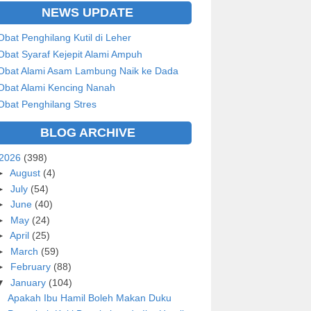
NEWS UPDATE
Obat Penghilang Kutil di Leher
Obat Syaraf Kejepit Alami Ampuh
Obat Alami Asam Lambung Naik ke Dada
Obat Alami Kencing Nanah
Obat Penghilang Stres
BLOG ARCHIVE
2026
(398)
►
August
(4)
►
July
(54)
►
June
(40)
►
May
(24)
►
April
(25)
►
March
(59)
►
February
(88)
▼
January
(104)
Apakah Ibu Hamil Boleh Makan Duku