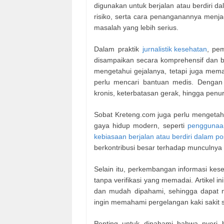
digunakan untuk berjalan atau berdiri d
risiko, serta cara penanganannya menjad
masalah yang lebih serius.
Dalam praktik
jurnalistik kesehatan
, pe
disampaikan secara komprehensif dan be
mengetahui gejalanya, tetapi juga me
perlu mencari bantuan medis. Dengan i
kronis, keterbatasan gerak, hingga penu
Sobat Kreteng.com juga perlu mengetahu
gaya hidup modern, seperti
penggunaan 
kebiasaan berjalan atau berdiri dalam po
berkontribusi besar terhadap munculnya k
Selain itu, perkembangan informasi kes
tanpa verifikasi yang memadai. Artikel in
dan mudah dipahami, sehingga dapat m
ingin memahami pergelangan kaki sakit s
Penting untuk dipahami bahwa nyeri b