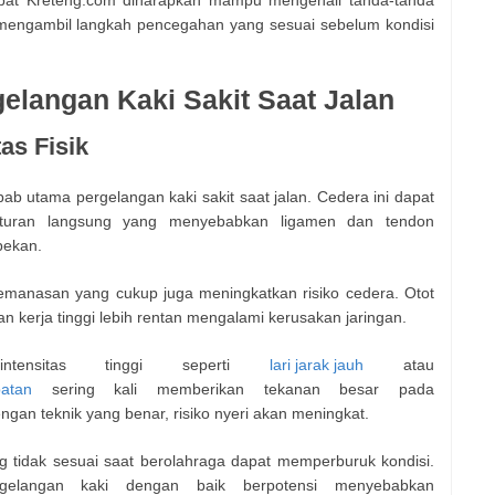
at Kreteng.com diharapkan mampu mengenali tanda-tanda
mengambil langkah pencegahan yang sesuai sebelum kondisi
langan Kaki Sakit Saat Jalan
as Fisik
b utama pergelangan kaki sakit saat jalan. Cedera ini dapat
nturan langsung yang menyebabkan ligamen dan tendon
bekan.
 pemanasan yang cukup juga meningkatkan risiko cedera. Otot
n kerja tinggi lebih rentan mengalami kerusakan jaringan.
ensitas tinggi seperti
lari jarak jauh
atau
patan
sering kali memberikan tekanan besar pada
engan teknik yang benar, risiko nyeri akan meningkat.
ng tidak sesuai saat berolahraga dapat memperburuk kondisi.
elangan kaki dengan baik berpotensi menyebabkan