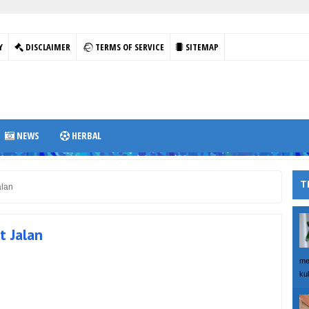
Y
DISCLAIMER
TERMS OF SERVICE
SITEMAP
NEWS
HERBAL
T
alan
t Jalan
me
kul