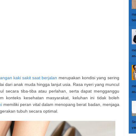
ma
ber
me
as
angan kaki sakit saat berjalan
merupakan kondisi yang sering
lai dari anak muda hingga lanjut usia. Rasa nyeri yang muncul
me
cul secara tiba-tiba atau perlahan, serta dapat mengganggu
as
alam konteks kesehatan masyarakat, keluhan ini tidak boleh
ki
memiliki peran vital dalam menopang berat badan, menjaga
erakan tubuh secara optimal.
Se
yan