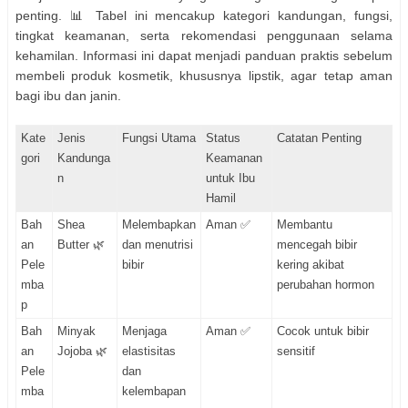
penting. 📊 Tabel ini mencakup kategori kandungan, fungsi,
tingkat keamanan, serta rekomendasi penggunaan selama
kehamilan. Informasi ini dapat menjadi panduan praktis sebelum
membeli produk kosmetik, khususnya lipstik, agar tetap aman
bagi ibu dan janin.
Kate
Jenis
Fungsi Utama
Status
Catatan Penting
gori
Kandunga
Keamanan
n
untuk Ibu
Hamil
Bah
Shea
Melembapkan
Aman ✅
Membantu
an
Butter 🌿
dan menutrisi
mencegah bibir
Pele
bibir
kering akibat
mba
perubahan hormon
p
Bah
Minyak
Menjaga
Aman ✅
Cocok untuk bibir
an
Jojoba 🌿
elastisitas
sensitif
Pele
dan
mba
kelembapan