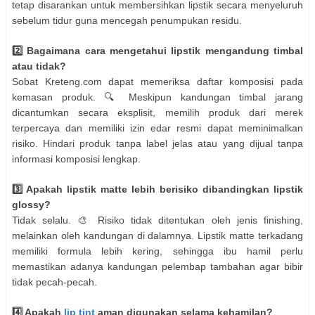
tetap disarankan untuk membersihkan lipstik secara menyeluruh
sebelum tidur guna mencegah penumpukan residu.
2️⃣ Bagaimana cara mengetahui lipstik mengandung timbal
atau tidak?
Sobat Kreteng.com dapat memeriksa daftar komposisi pada
kemasan produk. 🔍 Meskipun kandungan timbal jarang
dicantumkan secara eksplisit, memilih produk dari merek
terpercaya dan memiliki izin edar resmi dapat meminimalkan
risiko. Hindari produk tanpa label jelas atau yang dijual tanpa
informasi komposisi lengkap.
3️⃣ Apakah lipstik matte lebih berisiko dibandingkan lipstik
glossy?
Tidak selalu. 🎨 Risiko tidak ditentukan oleh jenis finishing,
melainkan oleh kandungan di dalamnya. Lipstik matte terkadang
memiliki formula lebih kering, sehingga ibu hamil perlu
memastikan adanya kandungan pelembap tambahan agar bibir
tidak pecah-pecah.
4️⃣ Apakah
lip tint
aman digunakan selama kehamilan?