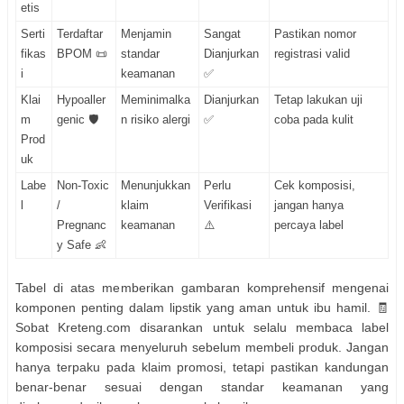
etis
Serti
Terdaftar
Menjamin
Sangat
Pastikan nomor
fikas
BPOM 📜
standar
Dianjurkan
registrasi valid
i
keamanan
✅
Klai
Hypoaller
Meminimalka
Dianjurkan
Tetap lakukan uji
m
genic 🛡️
n risiko alergi
✅
coba pada kulit
Prod
uk
Labe
Non-Toxic
Menunjukkan
Perlu
Cek komposisi,
l
/
klaim
Verifikasi
jangan hanya
Pregnanc
keamanan
⚠️
percaya label
y Safe 👶
Tabel di atas memberikan gambaran komprehensif mengenai
komponen penting dalam lipstik yang aman untuk ibu hamil. 🧾
Sobat Kreteng.com disarankan untuk selalu membaca label
komposisi secara menyeluruh sebelum membeli produk. Jangan
hanya terpaku pada klaim promosi, tetapi pastikan kandungan
benar-benar sesuai dengan standar keamanan yang