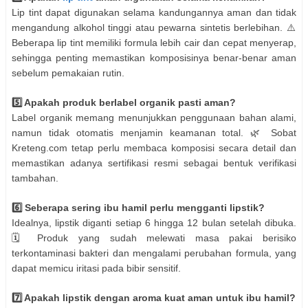
Lip tint dapat digunakan selama kandungannya aman dan tidak
mengandung alkohol tinggi atau pewarna sintetis berlebihan. ⚠️
Beberapa lip tint memiliki formula lebih cair dan cepat menyerap,
sehingga penting memastikan komposisinya benar-benar aman
sebelum pemakaian rutin.
5️⃣ Apakah produk berlabel organik pasti aman?
Label organik memang menunjukkan penggunaan bahan alami,
namun tidak otomatis menjamin keamanan total. 🌿 Sobat
Kreteng.com tetap perlu membaca komposisi secara detail dan
memastikan adanya sertifikasi resmi sebagai bentuk verifikasi
tambahan.
6️⃣ Seberapa sering ibu hamil perlu mengganti lipstik?
Idealnya, lipstik diganti setiap 6 hingga 12 bulan setelah dibuka.
🗓️ Produk yang sudah melewati masa pakai berisiko
terkontaminasi bakteri dan mengalami perubahan formula, yang
dapat memicu iritasi pada bibir sensitif.
7️⃣ Apakah lipstik dengan aroma kuat aman untuk ibu hamil?