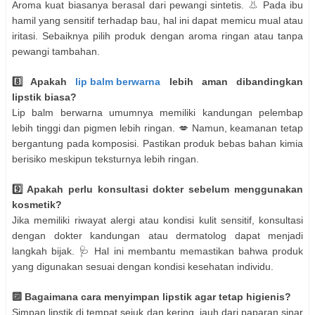
Aroma kuat biasanya berasal dari pewangi sintetis. 👃 Pada ibu
hamil yang sensitif terhadap bau, hal ini dapat memicu mual atau
iritasi. Sebaiknya pilih produk dengan aroma ringan atau tanpa
pewangi tambahan.
8️⃣ Apakah
lip balm berwarna
lebih aman dibandingkan
lipstik biasa?
Lip balm berwarna umumnya memiliki kandungan pelembap
lebih tinggi dan pigmen lebih ringan. 💋 Namun, keamanan tetap
bergantung pada komposisi. Pastikan produk bebas bahan kimia
berisiko meskipun teksturnya lebih ringan.
9️⃣ Apakah perlu konsultasi dokter sebelum menggunakan
kosmetik?
Jika memiliki riwayat alergi atau kondisi kulit sensitif, konsultasi
dengan dokter kandungan atau dermatolog dapat menjadi
langkah bijak. 🩺 Hal ini membantu memastikan bahwa produk
yang digunakan sesuai dengan kondisi kesehatan individu.
🔟 Bagaimana cara menyimpan lipstik agar tetap higienis?
Simpan lipstik di tempat sejuk dan kering, jauh dari paparan sinar