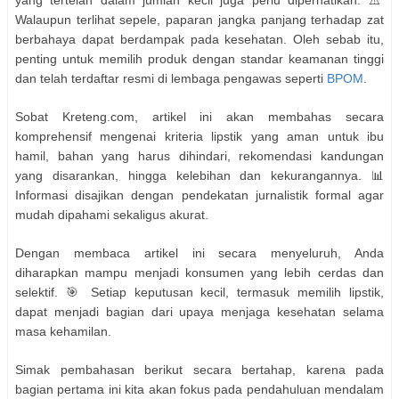
yang tertelan dalam jumlah kecil juga perlu diperhatikan. ⚠️
Walaupun terlihat sepele, paparan jangka panjang terhadap zat
berbahaya dapat berdampak pada kesehatan. Oleh sebab itu,
penting untuk memilih produk dengan standar keamanan tinggi
dan telah terdaftar resmi di lembaga pengawas seperti
BPOM
.
Sobat Kreteng.com, artikel ini akan membahas secara
komprehensif mengenai kriteria lipstik yang aman untuk ibu
hamil, bahan yang harus dihindari, rekomendasi kandungan
yang disarankan, hingga kelebihan dan kekurangannya. 📊
Informasi disajikan dengan pendekatan jurnalistik formal agar
mudah dipahami sekaligus akurat.
Dengan membaca artikel ini secara menyeluruh, Anda
diharapkan mampu menjadi konsumen yang lebih cerdas dan
selektif. 🎯 Setiap keputusan kecil, termasuk memilih lipstik,
dapat menjadi bagian dari upaya menjaga kesehatan selama
masa kehamilan.
Simak pembahasan berikut secara bertahap, karena pada
bagian pertama ini kita akan fokus pada pendahuluan mendalam