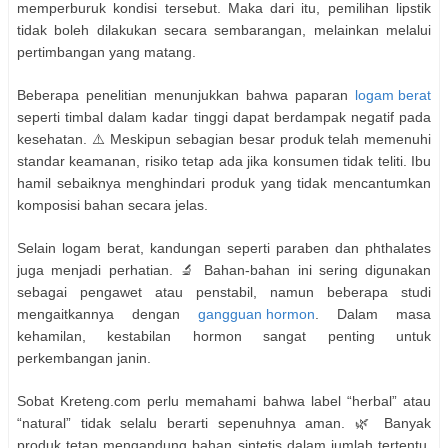
memperburuk kondisi tersebut. Maka dari itu, pemilihan lipstik
tidak boleh dilakukan secara sembarangan, melainkan melalui
pertimbangan yang matang.
Beberapa penelitian menunjukkan bahwa paparan
logam berat
seperti timbal dalam kadar tinggi dapat berdampak negatif pada
kesehatan. ⚠️ Meskipun sebagian besar produk telah memenuhi
standar keamanan, risiko tetap ada jika konsumen tidak teliti. Ibu
hamil sebaiknya menghindari produk yang tidak mencantumkan
komposisi bahan secara jelas.
Selain logam berat, kandungan seperti paraben dan phthalates
juga menjadi perhatian. 🔬 Bahan-bahan ini sering digunakan
sebagai pengawet atau penstabil, namun beberapa studi
mengaitkannya dengan
gangguan hormon
. Dalam masa
kehamilan, kestabilan hormon sangat penting untuk
perkembangan janin.
Sobat Kreteng.com perlu memahami bahwa label “herbal” atau
“natural” tidak selalu berarti sepenuhnya aman. 🌿 Banyak
produk tetap mengandung bahan sintetis dalam jumlah tertentu.