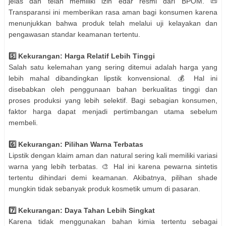
jelas dan telah memiliki izin edar resmi dari BPOM. 📜
Transparansi ini memberikan rasa aman bagi konsumen karena
menunjukkan bahwa produk telah melalui uji kelayakan dan
pengawasan standar keamanan tertentu.
5️⃣ Kekurangan: Harga Relatif Lebih Tinggi
Salah satu kelemahan yang sering ditemui adalah harga yang
lebih mahal dibandingkan lipstik konvensional. 💰 Hal ini
disebabkan oleh penggunaan bahan berkualitas tinggi dan
proses produksi yang lebih selektif. Bagi sebagian konsumen,
faktor harga dapat menjadi pertimbangan utama sebelum
membeli.
6️⃣ Kekurangan: Pilihan Warna Terbatas
Lipstik dengan klaim aman dan natural sering kali memiliki variasi
warna yang lebih terbatas. 🎨 Hal ini karena pewarna sintetis
tertentu dihindari demi keamanan. Akibatnya, pilihan shade
mungkin tidak sebanyak produk kosmetik umum di pasaran.
7️⃣ Kekurangan: Daya Tahan Lebih Singkat
Karena tidak menggunakan bahan kimia tertentu sebagai