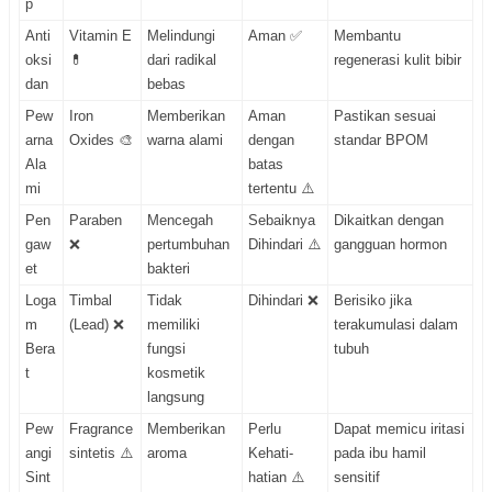
p
Anti
Vitamin E
Melindungi
Aman ✅
Membantu
oksi
💊
dari radikal
regenerasi kulit bibir
dan
bebas
Pew
Iron
Memberikan
Aman
Pastikan sesuai
arna
Oxides 🎨
warna alami
dengan
standar BPOM
Ala
batas
mi
tertentu ⚠️
Pen
Paraben
Mencegah
Sebaiknya
Dikaitkan dengan
gaw
❌
pertumbuhan
Dihindari ⚠️
gangguan hormon
et
bakteri
Loga
Timbal
Tidak
Dihindari ❌
Berisiko jika
m
(Lead) ❌
memiliki
terakumulasi dalam
Bera
fungsi
tubuh
t
kosmetik
langsung
Pew
Fragrance
Memberikan
Perlu
Dapat memicu iritasi
angi
sintetis ⚠️
aroma
Kehati-
pada ibu hamil
Sint
hatian ⚠️
sensitif