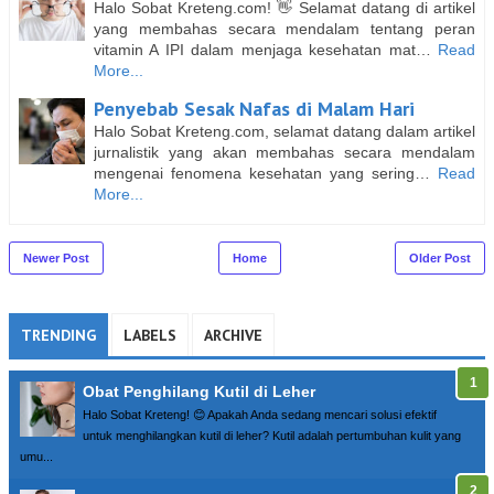
Halo Sobat Kreteng.com! 👋 Selamat datang di artikel
yang membahas secara mendalam tentang peran
vitamin A IPI dalam menjaga kesehatan mat…
Read
More...
Penyebab Sesak Nafas di Malam Hari
Halo Sobat Kreteng.com, selamat datang dalam artikel
jurnalistik yang akan membahas secara mendalam
mengenai fenomena kesehatan yang sering…
Read
More...
Newer Post
Home
Older Post
TRENDING
LABELS
ARCHIVE
Obat Penghilang Kutil di Leher
Halo Sobat Kreteng! 😊 Apakah Anda sedang mencari solusi efektif
untuk menghilangkan kutil di leher? Kutil adalah pertumbuhan kulit yang
umu...