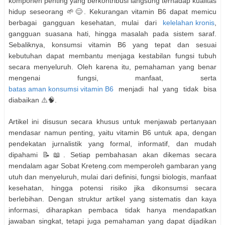
komponen penting yang berkontribusi langsung terhadap kualitas
hidup seseorang 🌱😊. Kekurangan vitamin B6 dapat memicu
berbagai gangguan kesehatan, mulai dari
kelelahan kronis
,
gangguan suasana hati, hingga masalah pada sistem saraf.
Sebaliknya, konsumsi vitamin B6 yang tepat dan sesuai
kebutuhan dapat membantu menjaga kestabilan fungsi tubuh
secara menyeluruh. Oleh karena itu, pemahaman yang benar
mengenai fungsi, manfaat, serta
batas aman konsumsi vitamin B6
menjadi hal yang tidak bisa
diabaikan ⚠️🧠.
Artikel ini disusun secara khusus untuk menjawab pertanyaan
mendasar namun penting, yaitu vitamin B6 untuk apa, dengan
pendekatan jurnalistik yang formal, informatif, dan mudah
dipahami 📝📖. Setiap pembahasan akan dikemas secara
mendalam agar Sobat Kreteng.com memperoleh gambaran yang
utuh dan menyeluruh, mulai dari definisi, fungsi biologis, manfaat
kesehatan, hingga potensi risiko jika dikonsumsi secara
berlebihan. Dengan struktur artikel yang sistematis dan kaya
informasi, diharapkan pembaca tidak hanya mendapatkan
jawaban singkat, tetapi juga pemahaman yang dapat dijadikan