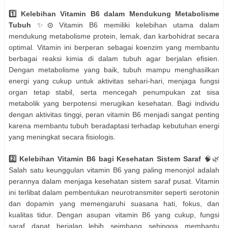
1️⃣ Kelebihan Vitamin B6 dalam Mendukung Metabolisme
Tubuh
✨⚙️ Vitamin B6 memiliki kelebihan utama dalam
mendukung metabolisme protein, lemak, dan karbohidrat secara
optimal. Vitamin ini berperan sebagai koenzim yang membantu
berbagai reaksi kimia di dalam tubuh agar berjalan efisien.
Dengan metabolisme yang baik, tubuh mampu menghasilkan
energi yang cukup untuk aktivitas sehari-hari, menjaga fungsi
organ tetap stabil, serta mencegah penumpukan zat sisa
metabolik yang berpotensi merugikan kesehatan. Bagi individu
dengan aktivitas tinggi, peran vitamin B6 menjadi sangat penting
karena membantu tubuh beradaptasi terhadap kebutuhan energi
yang meningkat secara fisiologis.
2️⃣ Kelebihan Vitamin B6 bagi Kesehatan Sistem Saraf
🧠🌿
Salah satu keunggulan vitamin B6 yang paling menonjol adalah
perannya dalam menjaga kesehatan sistem saraf pusat. Vitamin
ini terlibat dalam pembentukan neurotransmiter seperti serotonin
dan dopamin yang memengaruhi suasana hati, fokus, dan
kualitas tidur. Dengan asupan vitamin B6 yang cukup, fungsi
saraf dapat berjalan lebih seimbang sehingga membantu