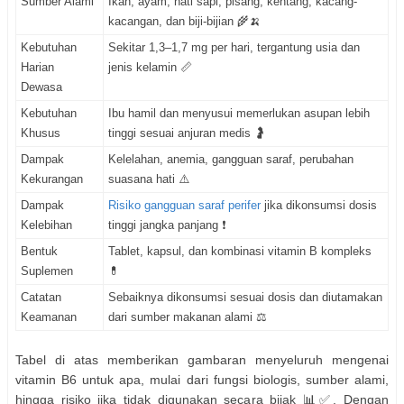
Sumber Alami
Ikan, ayam, hati sapi, pisang, kentang, kacang-
kacangan, dan biji-bijian 🌾🍌
Kebutuhan
Sekitar 1,3–1,7 mg per hari, tergantung usia dan
Harian
jenis kelamin 📏
Dewasa
Kebutuhan
Ibu hamil dan menyusui memerlukan asupan lebih
Khusus
tinggi sesuai anjuran medis 🤰
Dampak
Kelelahan, anemia, gangguan saraf, perubahan
Kekurangan
suasana hati ⚠️
Dampak
Risiko gangguan saraf perifer
jika dikonsumsi dosis
Kelebihan
tinggi jangka panjang ❗
Bentuk
Tablet, kapsul, dan kombinasi vitamin B kompleks
Suplemen
💊
Catatan
Sebaiknya dikonsumsi sesuai dosis dan diutamakan
Keamanan
dari sumber makanan alami ⚖️
Tabel di atas memberikan gambaran menyeluruh mengenai
vitamin B6 untuk apa, mulai dari fungsi biologis, sumber alami,
hingga risiko jika tidak digunakan secara bijak 📊✅. Dengan