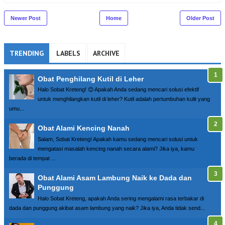
Newer Post
Home
Older Post
TRENDING
LABELS
ARCHIVE
Obat Penghilang Kutil di Leher
Halo Sobat Kreteng! 😊 Apakah Anda sedang mencari solusi efektif
untuk menghilangkan kutil di leher? Kutil adalah pertumbuhan kulit yang
umu...
Obat Alami Kencing Nanah
Salam, Sobat Kreteng! Apakah kamu sedang mencari solusi untuk
mengatasi masalah kencing nanah secara alami? Jika iya, kamu
berada di tempat ...
Obat Alami Asam Lambung Naik ke Dada dan
Punggung
Halo Sobat Kreteng, apakah Anda sering mengalami rasa terbakar di
dada dan punggung akibat asam lambung yang naik? Jika iya, Anda tidak send...