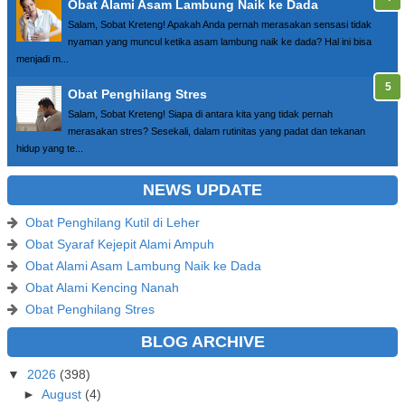
Obat Alami Asam Lambung Naik ke Dada
Salam, Sobat Kreteng! Apakah Anda pernah merasakan sensasi tidak
nyaman yang muncul ketika asam lambung naik ke dada? Hal ini bisa
menjadi m...
Obat Penghilang Stres
Salam, Sobat Kreteng! Siapa di antara kita yang tidak pernah
merasakan stres? Sesekali, dalam rutinitas yang padat dan tekanan
hidup yang te...
NEWS UPDATE
Obat Penghilang Kutil di Leher
Obat Syaraf Kejepit Alami Ampuh
Obat Alami Asam Lambung Naik ke Dada
Obat Alami Kencing Nanah
Obat Penghilang Stres
BLOG ARCHIVE
▼
2026
(398)
►
August
(4)