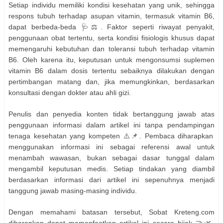
Setiap individu memiliki kondisi kesehatan yang unik, sehingga
respons tubuh terhadap asupan vitamin, termasuk vitamin B6,
dapat berbeda-beda 🩺⚖️. Faktor seperti riwayat penyakit,
penggunaan obat tertentu, serta kondisi fisiologis khusus dapat
memengaruhi kebutuhan dan toleransi tubuh terhadap vitamin
B6. Oleh karena itu, keputusan untuk mengonsumsi suplemen
vitamin B6 dalam dosis tertentu sebaiknya dilakukan dengan
pertimbangan matang dan, jika memungkinkan, berdasarkan
konsultasi dengan dokter atau ahli gizi.
Penulis dan penyedia konten tidak bertanggung jawab atas
penggunaan informasi dalam artikel ini tanpa pendampingan
tenaga kesehatan yang kompeten ⚠️📌. Pembaca diharapkan
menggunakan informasi ini sebagai referensi awal untuk
menambah wawasan, bukan sebagai dasar tunggal dalam
mengambil keputusan medis. Setiap tindakan yang diambil
berdasarkan informasi dari artikel ini sepenuhnya menjadi
tanggung jawab masing-masing individu.
Dengan memahami batasan tersebut, Sobat Kreteng.com
diharapkan dapat memanfaatkan artikel ini secara bijak 🤝🌿.