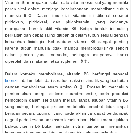
Vitamin B6 merupakan salah satu vitamin esensial yang memiliki
peran vital dalam menjaga keseimbangan metabolisme tubuh
manusia 🧪⚙️. Dalam ilmu gizi, vitamin ini dikenal sebagai
piridoksin, piridoksal, dan piridoksamin, yang ketiganya
merupakan bentuk aktif vitamin B6. Ketiga bentuk ini saling
berkaitan dan dapat saling diubah di dalam tubuh sesuai dengan
kebutuhan fisiologis. Keberadaan vitamin B6 sangat penting
karena tubuh manusia tidak mampu memproduksinya sendiri
dalam jumlah yang memadai, sehingga asupannya harus
diperoleh dari makanan atau suplemen 💊🥦.
Dalam konteks metabolisme, vitamin B6 berfungsi sebagai
koenzim
dalam lebih dari seratus reaksi enzimatik yang berkaitan
dengan metabolisme asam amino 🔄🧬. Proses ini mencakup
pembentukan energi, sintesis neurotransmiter, serta produksi
hemoglobin dalam sel darah merah. Tanpa asupan vitamin B6
yang cukup, berbagai proses metabolik tersebut tidak dapat
berjalan secara optimal, yang pada akhirnya dapat berdampak
negatif pada kesehatan secara keseluruhan. Hal ini menunjukkan
bahwa vitamin B6 bukan sekadar nutrisi tambahan, melainkan
komponen fundamental dalam sistem biologis manusia ⚠️📉.