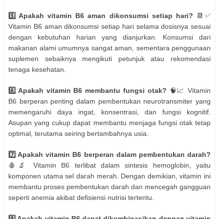
5️⃣ Apakah vitamin B6 aman dikonsumsi setiap hari?
📆✅
Vitamin B6 aman dikonsumsi setiap hari selama dosisnya sesuai
dengan kebutuhan harian yang dianjurkan. Konsumsi dari
makanan alami umumnya sangat aman, sementara penggunaan
suplemen sebaiknya mengikuti petunjuk atau rekomendasi
tenaga kesehatan.
6️⃣ Apakah vitamin B6 membantu fungsi otak?
🧠📈 Vitamin
B6 berperan penting dalam pembentukan neurotransmiter yang
memengaruhi daya ingat, konsentrasi, dan fungsi kognitif.
Asupan yang cukup dapat membantu menjaga fungsi otak tetap
optimal, terutama seiring bertambahnya usia.
7️⃣ Apakah vitamin B6 berperan dalam pembentukan darah?
🩸🔬 Vitamin B6 terlibat dalam sintesis hemoglobin, yaitu
komponen utama sel darah merah. Dengan demikian, vitamin ini
membantu proses pembentukan darah dan mencegah gangguan
seperti anemia akibat defisiensi nutrisi tertentu.
8️⃣ Apakah vitamin B6 dapat dikombinasikan dengan vitamin