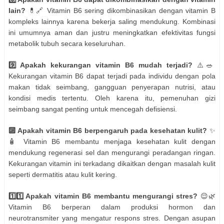
lain?
💊🔗 Vitamin B6 sering dikombinasikan dengan vitamin B
kompleks lainnya karena bekerja saling mendukung. Kombinasi
ini umumnya aman dan justru meningkatkan efektivitas fungsi
metabolik tubuh secara keseluruhan.
9️⃣ Apakah kekurangan vitamin B6 mudah terjadi?
⚠️🥗
Kekurangan vitamin B6 dapat terjadi pada individu dengan pola
makan tidak seimbang, gangguan penyerapan nutrisi, atau
kondisi medis tertentu. Oleh karena itu, pemenuhan gizi
seimbang sangat penting untuk mencegah defisiensi.
🔟 Apakah vitamin B6 berpengaruh pada kesehatan kulit?
✨
🧴 Vitamin B6 membantu menjaga kesehatan kulit dengan
mendukung regenerasi sel dan mengurangi peradangan ringan.
Kekurangan vitamin ini terkadang dikaitkan dengan masalah kulit
seperti dermatitis atau kulit kering.
1️⃣1️⃣ Apakah vitamin B6 membantu mengurangi stres?
😌🌿
Vitamin B6 berperan dalam produksi hormon dan
neurotransmiter yang mengatur respons stres. Dengan asupan