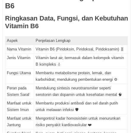
B6
Ringkasan Data, Fungsi, dan Kebutuhan
Vitamin B6
Aspek
Penjelasan Lengkap
Nama Vitamin
Vitamin B6 (Piridoksin, Piridoksal, Piridoksamin) 🧬
Jenis Vitamin
Vitamin larut air, termasuk dalam kelompok vitamin
B kompleks 💧
Fungsi Utama
Membantu metabolisme protein, lemak, dan
karbohidrat; mendukung pembentukan energi ⚙️
Peran pada
Mendukung sintesis neurotransmiter seperti
Sistem Saraf
serotonin dan dopamin untuk kesehatan mental 🧠
Manfaat untuk
Membantu produksi antibodi dan sel darah putih
Sistem Imun
untuk melawan infeksi 🛡️
Manfaat untuk
Mengontrol kadar homosistein untuk menurunkan
Jantung
risiko penyakit kardiovaskular ❤️