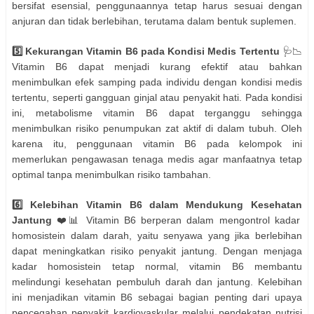
bersifat esensial, penggunaannya tetap harus sesuai dengan
anjuran dan tidak berlebihan, terutama dalam bentuk suplemen.
5️⃣ Kekurangan Vitamin B6 pada Kondisi Medis Tertentu
🩺📉
Vitamin B6 dapat menjadi kurang efektif atau bahkan
menimbulkan efek samping pada individu dengan kondisi medis
tertentu, seperti gangguan ginjal atau penyakit hati. Pada kondisi
ini, metabolisme vitamin B6 dapat terganggu sehingga
menimbulkan risiko penumpukan zat aktif di dalam tubuh. Oleh
karena itu, penggunaan vitamin B6 pada kelompok ini
memerlukan pengawasan tenaga medis agar manfaatnya tetap
optimal tanpa menimbulkan risiko tambahan.
6️⃣ Kelebihan Vitamin B6 dalam Mendukung Kesehatan
Jantung
❤️📊 Vitamin B6 berperan dalam mengontrol kadar
homosistein dalam darah, yaitu senyawa yang jika berlebihan
dapat meningkatkan risiko penyakit jantung. Dengan menjaga
kadar homosistein tetap normal, vitamin B6 membantu
melindungi kesehatan pembuluh darah dan jantung. Kelebihan
ini menjadikan vitamin B6 sebagai bagian penting dari upaya
pencegahan penyakit kardiovaskular melalui pendekatan nutrisi