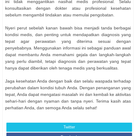
ini tidak menggantikan nasihat medis profesional. Selalu
konsultasikan dengan dokter atau profesional kesehatan
sebelum mengambil tindakan atau memulai pengobatan.
Nyeri perut sebelah kanan bawah bisa menjadi tanda berbagai
kondisi medis, dan penting untuk mendapatkan diagnosis yang
tepat agar perawatan yang diterima sesuai dengan
penyebabnya. Menggunakan informasi ini sebagai panduan awal
dapat membantu Anda memahami gejala dan langkah-langkah
yang perlu diambil, tetapi diagnosis dan perawatan yang tepat
hanya dapat diberikan oleh tenaga medis yang berkualitas.
Jaga kesehatan Anda dengan baik dan selalu waspada terhadap
perubahan dalam kondisi tubuh Anda. Dengan penanganan yang
tepat, Anda dapat mengatasi masalah ini dan kembali ke aktivitas
sehari-hari dengan nyaman dan tanpa nyeri. Terima kasih atas
perhatian Anda, dan semoga Anda selalu sehat!
Twitter