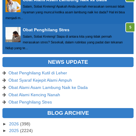
Salam, Sobat Kreteng! Apakah Anda pernah merasakan sensasi tidak
nyaman yang muncul ketika asam lambung naik ke dada? Hal ini bisa
menjadi m...
Obat Penghilang Stres
Salam, Sobat Kreteng! Siapa di antara kita yang tidak pernah
merasakan stres? Sesekali, dalam rutinitas yang padat dan tekanan
hidup yang te...
NEWS UPDATE
Obat Penghilang Kutil di Leher
Obat Syaraf Kejepit Alami Ampuh
Obat Alami Asam Lambung Naik ke Dada
Obat Alami Kencing Nanah
Obat Penghilang Stres
BLOG ARCHIVE
►
2026
(398)
►
2025
(2224)