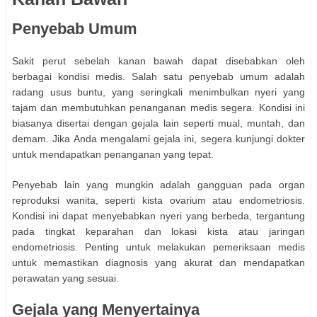
Penyebab Umum
Sakit perut sebelah kanan bawah dapat disebabkan oleh
berbagai kondisi medis. Salah satu penyebab umum adalah
radang usus buntu, yang seringkali menimbulkan nyeri yang
tajam dan membutuhkan penanganan medis segera. Kondisi ini
biasanya disertai dengan gejala lain seperti mual, muntah, dan
demam. Jika Anda mengalami gejala ini, segera kunjungi dokter
untuk mendapatkan penanganan yang tepat.
Penyebab lain yang mungkin adalah gangguan pada organ
reproduksi wanita, seperti kista ovarium atau endometriosis.
Kondisi ini dapat menyebabkan nyeri yang berbeda, tergantung
pada tingkat keparahan dan lokasi kista atau jaringan
endometriosis. Penting untuk melakukan pemeriksaan medis
untuk memastikan diagnosis yang akurat dan mendapatkan
perawatan yang sesuai.
Gejala yang Menyertainya