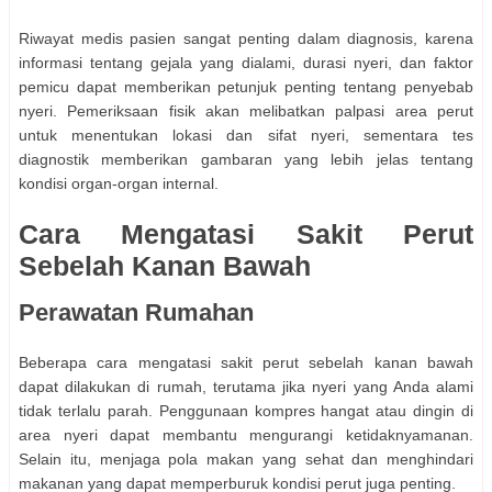
Riwayat medis pasien sangat penting dalam diagnosis, karena
informasi tentang gejala yang dialami, durasi nyeri, dan faktor
pemicu dapat memberikan petunjuk penting tentang penyebab
nyeri. Pemeriksaan fisik akan melibatkan palpasi area perut
untuk menentukan lokasi dan sifat nyeri, sementara tes
diagnostik memberikan gambaran yang lebih jelas tentang
kondisi organ-organ internal.
Cara Mengatasi Sakit Perut
Sebelah Kanan Bawah
Perawatan Rumahan
Beberapa cara mengatasi sakit perut sebelah kanan bawah
dapat dilakukan di rumah, terutama jika nyeri yang Anda alami
tidak terlalu parah. Penggunaan kompres hangat atau dingin di
area nyeri dapat membantu mengurangi ketidaknyamanan.
Selain itu, menjaga pola makan yang sehat dan menghindari
makanan yang dapat memperburuk kondisi perut juga penting.