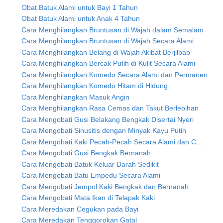
Obat Batuk Alami untuk Bayi 1 Tahun
Obat Batuk Alami untuk Anak 4 Tahun
Cara Menghilangkan Bruntusan di Wajah dalam Semalam
Cara Menghilangkan Bruntusan di Wajah Secara Alami
Cara Menghilangkan Belang di Wajah Akibat Berjilbab
Cara Menghilangkan Bercak Putih di Kulit Secara Alami
Cara Menghilangkan Komedo Secara Alami dan Permanen
Cara Menghilangkan Komedo Hitam di Hidung
Cara Menghilangkan Masuk Angin
Cara Menghilangkan Rasa Cemas dan Takut Berlebihan
Cara Mengobati Gusi Belakang Bengkak Disertai Nyeri
Cara Mengobati Sinusitis dengan Minyak Kayu Putih
Cara Mengobati Kaki Pecah-Pecah Secara Alami dan C...
Cara Mengobati Gusi Bengkak Bernanah
Cara Mengobati Batuk Keluar Darah Sedikit
Cara Mengobati Batu Empedu Secara Alami
Cara Mengobati Jempol Kaki Bengkak dan Bernanah
Cara Mengobati Mata Ikan di Telapak Kaki
Cara Meredakan Cegukan pada Bayi
Cara Meredakan Tenggorokan Gatal