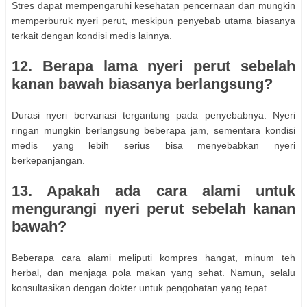
Stres dapat mempengaruhi kesehatan pencernaan dan mungkin
memperburuk nyeri perut, meskipun penyebab utama biasanya
terkait dengan kondisi medis lainnya.
12. Berapa lama nyeri perut sebelah
kanan bawah biasanya berlangsung?
Durasi nyeri bervariasi tergantung pada penyebabnya. Nyeri
ringan mungkin berlangsung beberapa jam, sementara kondisi
medis yang lebih serius bisa menyebabkan nyeri
berkepanjangan.
13. Apakah ada cara alami untuk
mengurangi nyeri perut sebelah kanan
bawah?
Beberapa cara alami meliputi kompres hangat, minum teh
herbal, dan menjaga pola makan yang sehat. Namun, selalu
konsultasikan dengan dokter untuk pengobatan yang tepat.