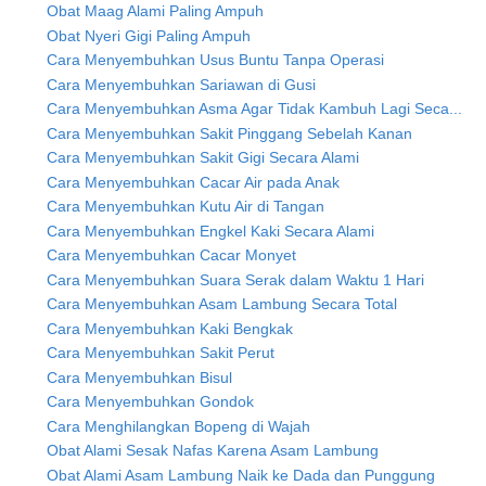
Obat Maag Alami Paling Ampuh
Obat Nyeri Gigi Paling Ampuh
Cara Menyembuhkan Usus Buntu Tanpa Operasi
Cara Menyembuhkan Sariawan di Gusi
Cara Menyembuhkan Asma Agar Tidak Kambuh Lagi Seca...
Cara Menyembuhkan Sakit Pinggang Sebelah Kanan
Cara Menyembuhkan Sakit Gigi Secara Alami
Cara Menyembuhkan Cacar Air pada Anak
Cara Menyembuhkan Kutu Air di Tangan
Cara Menyembuhkan Engkel Kaki Secara Alami
Cara Menyembuhkan Cacar Monyet
Cara Menyembuhkan Suara Serak dalam Waktu 1 Hari
Cara Menyembuhkan Asam Lambung Secara Total
Cara Menyembuhkan Kaki Bengkak
Cara Menyembuhkan Sakit Perut
Cara Menyembuhkan Bisul
Cara Menyembuhkan Gondok
Cara Menghilangkan Bopeng di Wajah
Obat Alami Sesak Nafas Karena Asam Lambung
Obat Alami Asam Lambung Naik ke Dada dan Punggung