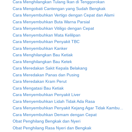
Cara Menghilangkan Tulang Ikan di Tenggorokan
Cara Mengobati Cantengan yang Sudah Bengkak
Cara Menyembuhkan Vertigo dengan Cepat dan Alami
Cara Menyembuhkan Buta Warna Parsial
Cara Menyembuhkan Vitiligo dengan Cepat
Cara Menyembuhkan Mata Kelilipan
Cara Menyembuhkan Penyakit TBC
Cara Menyembuhkan Kanker
Cara Menghilangkan Bau Ketiak
Cara Menghilangkan Bau Ketek
Cara Meredakan Sakit Kepala Belakang
Cara Meredakan Panas dan Pusing
Cara Meredakan Kram Perut
Cara Mengatasi Bau Ketiak
Cara Menyembuhkan Penyakit Liver
Cara Menyembuhkan Lidah Tidak Ada Rasa
Cara Menyembuhkan Penyakit Kejang Agar Tidak Kambu...
Cara Menyembuhkan Demam dengan Cepat
Obat Penghilang Bengkak dan Nyeri
Obat Penghilang Rasa Nyeri dan Bengkak