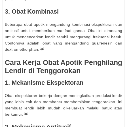
3. Obat Kombinasi
Beberapa obat apotik mengandung kombinasi ekspektoran dan
antitusif untuk memberikan manfaat ganda. Obat ini dirancang
untuk mengencerkan lendir sambil mengurangi frekuensi batuk.
Contohnya adalah obat yang mengandung guaifenesin dan
dextromethorphan. 🌟
Cara Kerja Obat Apotik Penghilang
Lendir di Tenggorokan
1. Mekanisme Ekspektoran
Obat ekspektoran bekerja dengan meningkatkan produksi lendir
yang lebih cair dan membantu membersihkan tenggorokan. Ini
membuat lendir lebih mudah dikeluarkan melalui batuk atau
berkumur. 🌟
2. Mekanisme Antitusif