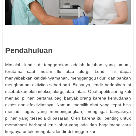
Pendahuluan
Masalah lendir di tenggorokan adalah keluhan yang umum,
terutama saat musim flu atau alergi. Lendir ini dapat
menyebabkan ketidaknyamanan, mengganggu tidur, dan bahkan
menghambat aktivitas sehari-hari. Biasanya, lendir berlebihan ini
disebabkan oleh infeksi, alergi, atau iritasi. Obat apotik sering kali
menjadi pilihan pertama bagi banyak orang karena kemudahan
akses dan efektivitasnya. Namun, memilih obat yang tepat bisa
menjadi tugas yang membingungkan, mengingat banyaknya
pilihan yang tersedia di pasaran. Oleh karena itu, penting untuk
memahami berbagai jenis obat yang ada dan bagaimana cara
kerjanya untuk mengatasi lendir di tenggorokan.