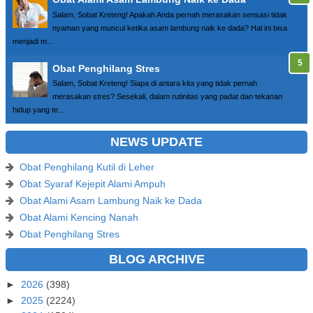
Salam, Sobat Kreteng! Apakah Anda pernah merasakan sensasi tidak
nyaman yang muncul ketika asam lambung naik ke dada? Hal ini bisa
menjadi m...
Obat Penghilang Stres
Salam, Sobat Kreteng! Siapa di antara kita yang tidak pernah
merasakan stres? Sesekali, dalam rutinitas yang padat dan tekanan
hidup yang te...
NEWS UPDATE
Obat Penghilang Kutil di Leher
Obat Syaraf Kejepit Alami Ampuh
Obat Alami Asam Lambung Naik ke Dada
Obat Alami Kencing Nanah
Obat Penghilang Stres
BLOG ARCHIVE
►
2026
(398)
►
2025
(2224)