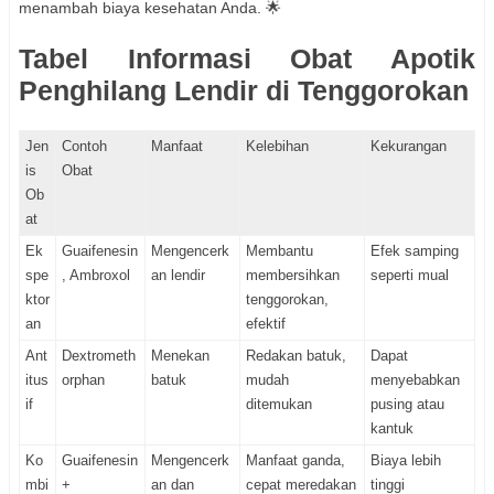
menambah biaya kesehatan Anda. 🌟
Tabel Informasi Obat Apotik
Penghilang Lendir di Tenggorokan
Jen
Contoh
Manfaat
Kelebihan
Kekurangan
is
Obat
Ob
at
Ek
Guaifenesin
Mengencerk
Membantu
Efek samping
spe
, Ambroxol
an lendir
membersihkan
seperti mual
ktor
tenggorokan,
an
efektif
Ant
Dextrometh
Menekan
Redakan batuk,
Dapat
itus
orphan
batuk
mudah
menyebabkan
if
ditemukan
pusing atau
kantuk
Ko
Guaifenesin
Mengencerk
Manfaat ganda,
Biaya lebih
mbi
+
an dan
cepat meredakan
tinggi