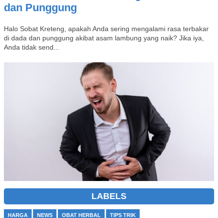
dan Punggung
Halo Sobat Kreteng, apakah Anda sering mengalami rasa terbakar
di dada dan punggung akibat asam lambung yang naik? Jika iya,
Anda tidak send...
LABELS
HARGA
NEWS
OBAT HERBAL
TIPS TRIK