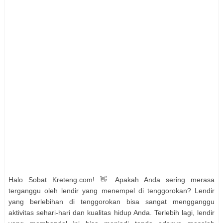
Halo Sobat Kreteng.com! 👋 Apakah Anda sering merasa
terganggu oleh lendir yang menempel di tenggorokan? Lendir
yang berlebihan di tenggorokan bisa sangat mengganggu
aktivitas sehari-hari dan kualitas hidup Anda. Terlebih lagi, lendir