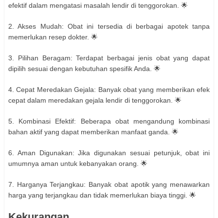
efektif dalam mengatasi masalah lendir di tenggorokan. 🌟
2. Akses Mudah: Obat ini tersedia di berbagai apotek tanpa
memerlukan resep dokter. 🌟
3. Pilihan Beragam: Terdapat berbagai jenis obat yang dapat
dipilih sesuai dengan kebutuhan spesifik Anda. 🌟
4. Cepat Meredakan Gejala: Banyak obat yang memberikan efek
cepat dalam meredakan gejala lendir di tenggorokan. 🌟
5. Kombinasi Efektif: Beberapa obat mengandung kombinasi
bahan aktif yang dapat memberikan manfaat ganda. 🌟
6. Aman Digunakan: Jika digunakan sesuai petunjuk, obat ini
umumnya aman untuk kebanyakan orang. 🌟
7. Harganya Terjangkau: Banyak obat apotik yang menawarkan
harga yang terjangkau dan tidak memerlukan biaya tinggi. 🌟
Kekurangan