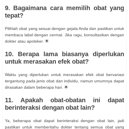
9. Bagaimana cara memilih obat yang
tepat?
Pilihlah obat yang sesuai dengan gejala Anda dan pastikan untuk
membaca label dengan cermat. Jika ragu, konsultasikan dengan
dokter atau apoteker. 🌟
10. Berapa lama biasanya diperlukan
untuk merasakan efek obat?
Waktu yang diperlukan untuk merasakan efek obat bervariasi
tergantung pada jenis obat dan individu, namun umumnya dapat
dirasakan dalam beberapa hari. 🌟
11. Apakah obat-obatan ini dapat
berinteraksi dengan obat lain?
Ya, beberapa obat dapat berinteraksi dengan obat lain, jadi
pastikan untuk memberitahu dokter tentang semua obat yang